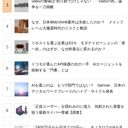
SaaSの価値は“割り勘”だけじゃない 「SaaSの死」論
争を一刀両断
なぜ、日本IBMのNHK案件は失敗したのか？ メインフ
レーム大撤退時代のリスクと教訓
リホストを選ぶ企業は63％ モダナイゼーションの「第
一歩」のはずが、なぜ終着点に変わるのか？
ドコモが選んだAPI保護の次の一手 AIエージェントを
統制する「門番」とは
AIを選ぶのは、もうIT部門ではない？ Gartner、日本の
デジタルワークプレースのハイプ・サイクル発表
「正規ユーザー」を隠れみのに侵入 信頼された基盤を
狙う最新サイバー脅威【調査】
「2800万点から目当ての1品へ」 モノタロウが4カ月