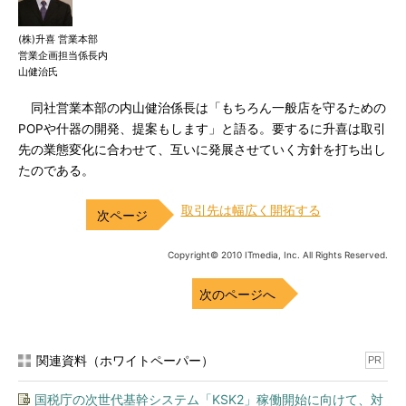
(株)升喜 営業本部
営業企画担当係長内
山健治氏
同社営業本部の内山健治係長は「もちろん一般店を守るための
POPや什器の開発、提案もします」と語る。要するに升喜は取引
先の業態変化に合わせて、互いに発展させていく方針を打ち出し
たのである。
取引先は幅広く開拓する
Copyright© 2010 ITmedia, Inc. All Rights Reserved.
次のページへ
関連資料（ホワイトペーパー）
PR
国税庁の次世代基幹システム「KSK2」稼働開始に向けて、対