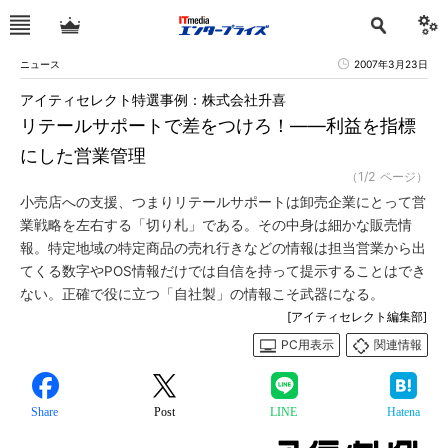
ニュース
2007年3月23日
アイティセレクト特選事例：株式会社升喜
リテールサポートで差をつけろ！――利益を指標
にした営業管理
（1/2 ページ）
小売店への支援、つまりリテールサポートは卸売企業にとって営
業戦略を左右する「切り札」である。その中身は細かな販売情
報。特定地域の特定商品の売れ行きなどの情報は担当営業から出
てくる数字やPOS情報だけでは自信を持って提示することはでき
ない。正確で役に立つ「自社製」の情報こそ武器になる。
[アイティセレクト編集部]
PC用表示
関連情報
Share
Post
LINE
Hatena