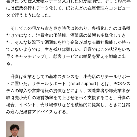
書きだった仕入元帳をデータ入力したのが最初だ。そして1975年
には伝票発行もデータ化して、ほとんどの在庫管理をコンピュー
タで行うようになった。
そしてこの頃から古き良き時代は終わり、多様化したのは品種
だけではなく、消費者の価値観、酒販店の業態も多様化してき
た。そんな状況下で酒類卸を担う企業が単なる商社機能しか持っ
ていないようでは、生き残りは難しい。升喜ではこの状況をいち
早くキャッチアップし、顧客サービスの軸足を変える戦略に出
る。
升喜は企業としての基本スタンスを、小売店のリテールサポー
トに置いた。リテールサポート（retail support）とは、POSシス
テムの導入や営業情報の提供などにより、製造業者や卸売業者が
取引先小売店の経営効率を向上させるべく支援すること。升喜の
場合、イベント、売り場作りなどを積極的に提案し、ときには踏
み込んだ経営アドバイスもする。