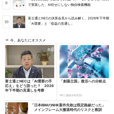
で実装した、AI任せにしない独自検索機能
富士通とNECの決算会見から読み解く、2026年下半期
「AI需要」と「収益の見通し」
今、あなたにオススメ
富士通とNECは「AI需要の手
「創薬立国」復活への分岐点
応え」をどう語った？ 2026
年下半期の見通しを考察
PR(三菱総合研究所)
「日本IBMのNHK案件失敗は既定路線だった」
メインフレーム大撤退時代のリスクと教訓