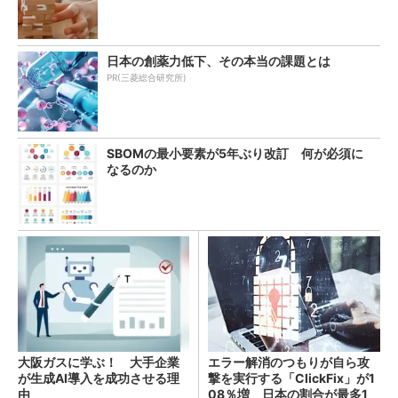
日本の創薬力低下、その本当の課題とは
PR(三菱総合研究所)
SBOMの最小要素が5年ぶり改訂 何が必須に
なるのか
大阪ガスに学ぶ！ 大手企業
エラー解消のつもりが自ら攻
が生成AI導入を成功させる理
撃を実行する「ClickFix」が1
由
08％増 日本の割合が最多1