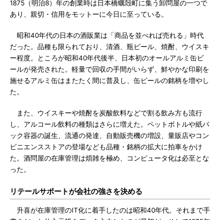
1875（明治8）年の創業時は日本橋蠣殻町に集う卸問屋の一つで
あり、親切・信用をモットーに今日に至っている。
昭和40年代の日本の酒販業は「商品を並べれば売れる」時代
だった。品種も限られており、清酒、瓶ビール、焼酎、ウイスキ
ー程度。ところが昭和40年代後半、日本初のオールアルミ缶ビ
ールが発売された。軽量で回収の手間がいらず、鮮やかな印刷を
施せるアルミ缶はまたたく間に普及し、缶ビールの銘柄を増やし
た。
また、ウイスキーや焼酎を炭酸飲料などで割る飲み方も流行
し、アルコール飲料の種類はさらに増えた。ペットボトルや紙パ
ック容器の誕生、流通の発達、自動販売機の増設、量販店やコン
ビニエンスストアの登場なども品種・銘柄の拡大に拍車をかけ
た。酒問屋の在庫管理は煩雑を極め、コンピュータ化は必至とな
った。
リテールサポートが会社の強さを決める
升喜が在庫管理のIT化に着手したのは昭和40年代。それまで手