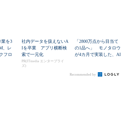
作業を3
社内データを扱えないA
「2800万点から目当て
M、レ
Iを卒業 アプリ横断検
の1品へ」 モノタロウ
クフロ
索で一元化
が4カ月で実装した、AI
任せにしな...
PR(ITmedia エンタープライ
ズ)
Recommended by