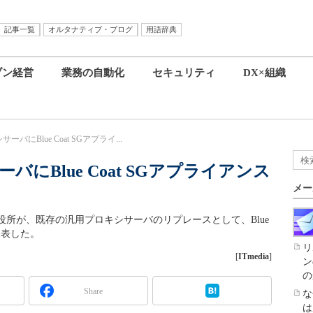
記事一覧
オルタナティブ・ブログ
用語辞典
ブン経営
業務の自動化
セキュリティ
DX×組織
にBlue Coat SGアプライ...
にBlue Coat SGアプライアンス
メー
所が、既存の汎用プロキシサーバのリプレースとして、Blue
発表した。
リ
[
ITmedia
]
ン
の
Share
な
は