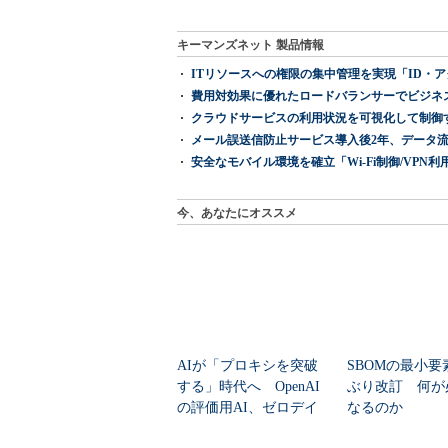
キーマンズネット 製品情報
ITリソースへの権限の集中管理を実現「ID・アクセス管理 『I
費用対効果に優れたロードバランサーでビジネ
クラウドサービスの利用状況を可視化して制御する「次
メール誤送信防止サービス導入後2年、データ流
安全なモバイル環境を確立「Wi-Fi制御/VPN利用の強制
今、あなたにオススメ
AIが「プロキシを突破
SBOMの最小要
する」時代へ OpenAI
ぶり改訂 何が
の評価用AI、ゼロデイ
なるのか
脆弱性を自...