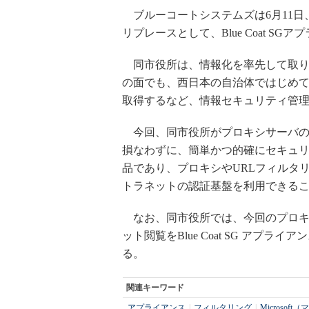
ブルーコートシステムズは6月11日
リプレースとして、Blue Coat S
同市役所は、情報化を率先して取り
の面でも、西日本の自治体ではじめてISMS認証
取得するなど、情報セキュリティ管
今回、同市役所がプロキシサーバの
損なわずに、簡単かつ的確にセキュ
品であり、プロキシやURLフィルタ
トラネットの認証基盤を利用できることが
なお、同市役所では、今回のプロキ
ット閲覧をBlue Coat SG アプ
る。
関連キーワード
アプライアンス
|
フィルタリング
|
Microsof