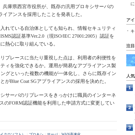
に
、兵庫県西宮市役所が、既存の汎用プロキシサーバの
Gアプライアンスを採用したことを発表した。
アイ
入れている自治体としても知られ、情報セキュリティ
キ
基準Ver.2.0（現ISO/IEC 27001:2005）認証を
理に熱心に取り組んでいる。
注目
リプレースに当たり重視した点は、利用者の利便性を
リティを強化できるか。運用が簡易なアプライアンス製
リングといった複数の機能が一体化し、さらに既存イン
人気
Blue Coat SGアプライアンスの採用を決めた。
シサーバのリプレースをきっかけに職員のインターネ
ライアンスのFORM認証機能を利用した申請方式に変更してい
t（マイクロソフト）
|
プロキシ
|
サーバ
|
WAN高速化