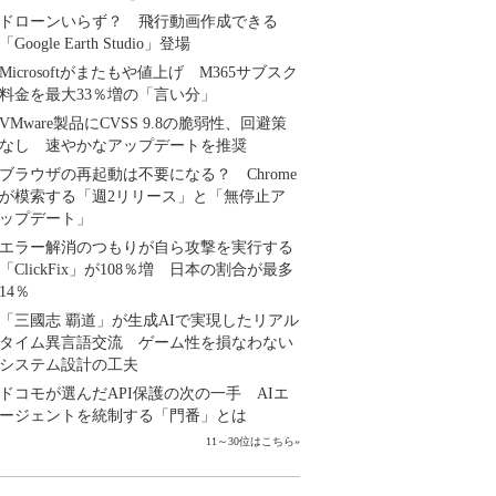
ドローンいらず？ 飛行動画作成できる
「Google Earth Studio」登場
Microsoftがまたもや値上げ M365サブスク
料金を最大33％増の「言い分」
VMware製品にCVSS 9.8の脆弱性、回避策
なし 速やかなアップデートを推奨
ブラウザの再起動は不要になる？ Chrome
が模索する「週2リリース」と「無停止ア
ップデート」
エラー解消のつもりが自ら攻撃を実行する
「ClickFix」が108％増 日本の割合が最多
14％
「三國志 覇道」が生成AIで実現したリアル
タイム異言語交流 ゲーム性を損なわない
システム設計の工夫
ドコモが選んだAPI保護の次の一手 AIエ
ージェントを統制する「門番」とは
11～30位はこちら
»