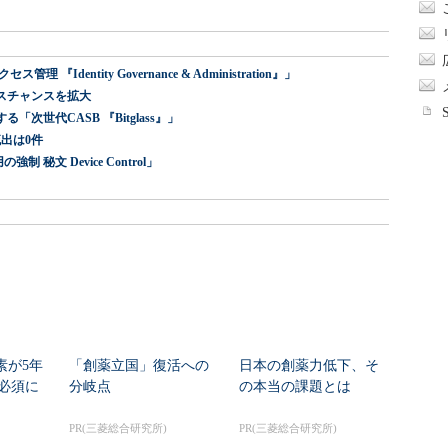
dentity Governance & Administration』」
スチャンスを拡大
世代CASB 『Bitglass』」
出は0件
 秘文 Device Control」
素が5年
「創薬立国」復活への
日本の創薬力低下、そ
必須に
分岐点
の本当の課題とは
PR(三菱総合研究所)
PR(三菱総合研究所)