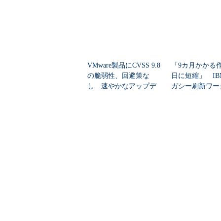
VMware製品にCVSS 9.8
「9カ月かかる
の脆弱性、回避策な
日に短縮」 IB
し 速やかなアップデ
ガシー刷新ワー
ートを推...
ーをIBM Bo...