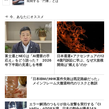
統制する「門番」とは
今、あなたにオススメ
富士通とNECは「AI需要の手
日本通運×アクセンチュアの12
応え」をどう語った？ 2026
4億円訴訟に学ぶ、なぜ大規模
年下半期の見通しを考察
開発は“燃える”のか
「日本IBMのNHK案件失敗は既定路線だった」
メインフレーム大撤退時代のリスクと教訓
エラー解消のつもりが自ら攻撃を実行する「Cl
ickFix」が108％増 日本の割合が最多14％