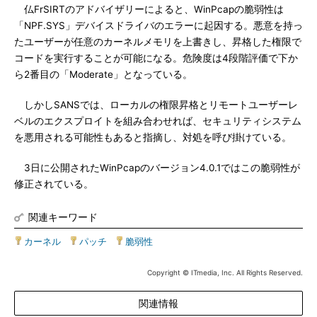
仏FrSIRTのアドバイザリーによると、WinPcapの脆弱性は
「NPF.SYS」デバイスドライバのエラーに起因する。悪意を持っ
たユーザーが任意のカーネルメモリを上書きし、昇格した権限で
コードを実行することが可能になる。危険度は4段階評価で下か
ら2番目の「Moderate」となっている。
しかしSANSでは、ローカルの権限昇格とリモートユーザーレ
ベルのエクスプロイトを組み合わせれば、セキュリティシステム
を悪用される可能性もあると指摘し、対処を呼び掛けている。
3日に公開されたWinPcapのバージョン4.0.1ではこの脆弱性が
修正されている。
関連キーワード
カーネル
|
パッチ
|
脆弱性
Copyright © ITmedia, Inc. All Rights Reserved.
関連情報