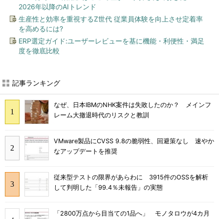
2026年以降のAIトレンド
生産性と効率を重視するZ世代 従業員体験を向上させ定着率
を高めるには?
ERP選定ガイド:ユーザーレビューを基に機能・利便性・満足
度を徹底比較
記事ランキング
なぜ、日本IBMのNHK案件は失敗したのか？ メインフ
レーム大撤退時代のリスクと教訓
VMware製品にCVSS 9.8の脆弱性、回避策なし 速やか
なアップデートを推奨
従来型テストの限界があらわに 3915件のOSSを解析
して判明した「99.4％未報告」の実態
「2800万点から目当ての1品へ」 モノタロウが4カ月