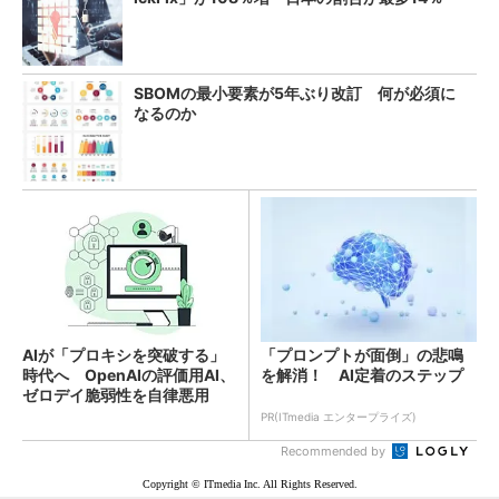
SBOMの最小要素が5年ぶり改訂 何が必須に
なるのか
AIが「プロキシを突破する」
「プロンプトが面倒」の悲鳴
時代へ OpenAIの評価用AI、
を解消！ AI定着のステップ
ゼロデイ脆弱性を自律悪用
PR(ITmedia エンタープライズ)
Recommended by
Copyright © ITmedia Inc. All Rights Reserved.