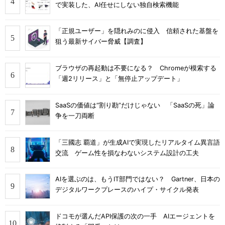
で実装した、AI任せにしない独自検索機能
「正規ユーザー」を隠れみのに侵入 信頼された基盤を
狙う最新サイバー脅威【調査】
ブラウザの再起動は不要になる？ Chromeが模索する
「週2リリース」と「無停止アップデート」
SaaSの価値は“割り勘”だけじゃない 「SaaSの死」論
争を一刀両断
「三國志 覇道」が生成AIで実現したリアルタイム異言語
交流 ゲーム性を損なわないシステム設計の工夫
AIを選ぶのは、もうIT部門ではない？ Gartner、日本の
デジタルワークプレースのハイプ・サイクル発表
ドコモが選んだAPI保護の次の一手 AIエージェントを