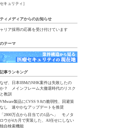
セキュリティ］
ティメディアからのお知らせ
ャリア採用の応募を受け付けています
のテーマ
記事ランキング
なぜ、日本IBMのNHK案件は失敗したの
か？ メインフレーム大撤退時代のリスク
と教訓
VMware製品にCVSS 9.8の脆弱性、回避策
なし 速やかなアップデートを推奨
「2800万点から目当ての1品へ」 モノタ
ロウが4カ月で実装した、AI任せにしない
独自検索機能