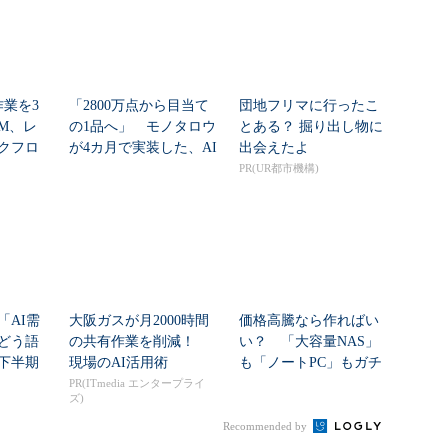
作業を3
「2800万点から目当て
団地フリマに行ったこ
M、レ
の1品へ」 モノタロウ
とある？ 掘り出し物に
クフロ
が4カ月で実装した、AI
出会えたよ
任せにしな...
PR(UR都市機構)
「AI需
大阪ガスが月2000時間
価格高騰なら作ればい
どう語
の共有作業を削減！
い？ 「大容量NAS」
年下半期
現場のAI活用術
も「ノートPC」もガチ
自作した学生たち...
PR(ITmedia エンタープライ
ズ)
Recommended by