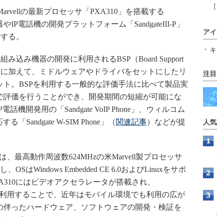
［
rvellの最新プロセッサ「PXA310」を搭載する
器やIP電話機の開発プラットフォーム「SandgateIII-P」
アイ
始する。
キ
、組み込み機器の開発に利用されるBSP（Board Support
）やOSに加えて、ミドルウェアやドライバをセットにしたリ
注目
ット。BSPを利用する一般的な評価手法に比べて製品実
で評価を行うことができ、開発期間の短縮が可能にな
話機開発用の「Sandgate VoIP Phone」、ウィルコム
る「Sandgate W-SIM Phone」（
関連記事
）などが提
人気
。
II-Pは、最高動作周波数624MHzの米Marvell製プロセッサ
、OSはWindows Embedded CE 6.0およびLinuxをサポ
A310にはビデオアクセラレータが搭載され、
III-Pを利用することで、近年はモバイル環境でも利用の広が
の伴ったハードウェア、ソフトウェアの開発・検証を