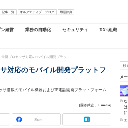
記事一覧
オルタナティブ・ブログ
用語辞典
ブン経営
業務の自動化
セキュリティ
DX×組織
最新プロセッサ対応のモバイル開発プラッ...
ッサ対応のモバイル開発プラットフ
メー
ッサ搭載のモバイル機器およびIP電話開発プラットフォーム
な
[國谷武史，
ITmedia
]
は
に
Share
エ
「