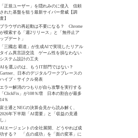
「正規ユーザー」を隠れみのに侵入 信頼
された基盤を狙う最新サイバー脅威【調
査】
ブラウザの再起動は不要になる？ Chrome
が模索する「週2リリース」と「無停止ア
ップデート」
「三國志 覇道」が生成AIで実現したリアル
タイム異言語交流 ゲーム性を損なわない
システム設計の工夫
AIを選ぶのは、もうIT部門ではない？
Gartner、日本のデジタルワークプレースの
ハイプ・サイクル発表
エラー解消のつもりが自ら攻撃を実行する
「ClickFix」が108％増 日本の割合が最多
14％
富士通とNECの決算会見から読み解く、
2026年下半期「AI需要」と「収益の見通
し」
AIエージェントの全社展開、どうやれば成
功する？ 「点の成功」を「面の変革」に