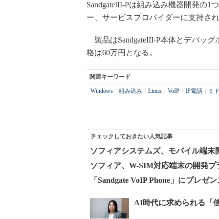
SandgateIII-Pは組み込み機器
ー、サービスプロバイダーに支持さ
製品はSandgateIII-P本体と
格は60万円となる。
関連キーワード
Windows
|
組み込み
|
Linux
|
VoIP
|
IP電話
|
ミ
チェックしておきたい人気記事
ソフィアシステムズ、モバイル端末
ソフィア、W-SIM対応端末の開発
「Sandgate VoIP Phone」にプ