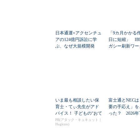
日本通運×アクセンチュ
「9カ月かかる
アの124億円訴訟に学
日に短縮」 IB
ぶ、なぜ大規模開発
ガシー刷新ワー
は“燃える”のか
ーをIBM Bo...
いま最も相談したい保
富士通とNECは
育士・てぃ先生がアド
要の手応え」を
バイス！ 子どもの“おて
った？ 2026
つだい”に、どん...
の見通しを考...
PR(アタック・キュキュット｜
Hugkum)