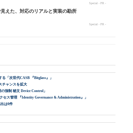
世代CASB 『Bitglass』」
スチャンスを拡大
 秘文 Device Control」
dentity Governance & Administration』」
出は0件