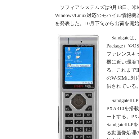
ソフィアシステムズは9月18日、米Ma
Windows/Linux対応のモバイル情報機
を発表した。10月下旬から出荷を開
Sandgateは
Package
ファレンスキ
機に近い環境
る。これまでIP電
のW-SIMに対応す
供されている
SandgateI
PXA310を搭載し
ートする。PX
Sandgate
る動画像処理