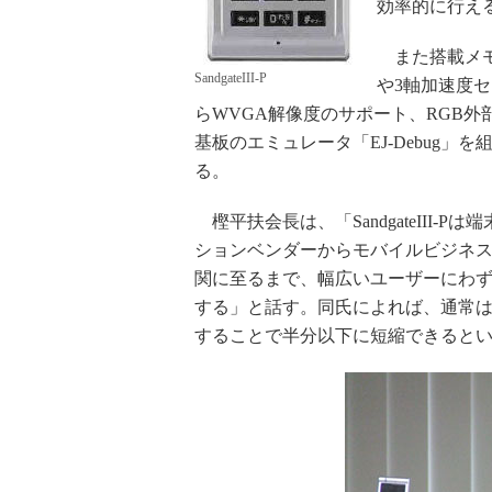
効率的に行え
また搭載メモリ
SandgateIII-P
や3軸加速度
らWVGA解像度のサポート、RGB外部出力
基板のエミュレータ「EJ-Debug
る。
樫平扶会長は、「SandgateIII
ションベンダーからモバイルビジネ
関に至るまで、幅広いユーザーにわ
する」と話す。同氏によれば、通常は1
することで半分以下に短縮できると