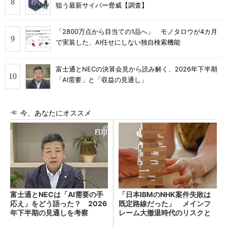
狙う最新サイバー脅威【調査】
「2800万点から目当ての1品へ」 モノタロウが4カ月
で実装した、AI任せにしない独自検索機能
富士通とNECの決算会見から読み解く、2026年下半期
「AI需要」と「収益の見通し」
今、あなたにオススメ
富士通とNECは「AI需要の手
「日本IBMのNHK案件失敗は
応え」をどう語った？ 2026
既定路線だった」 メインフ
年下半期の見通しを考察
レーム大撤退時代のリスクと
教訓