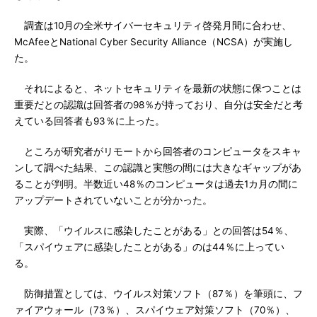
調査は10月の全米サイバーセキュリティ啓発月間に合わせ、
McAfeeとNational Cyber Security Alliance（NCSA）が実施し
た。
それによると、ネットセキュリティを最新の状態に保つことは
重要だとの認識は回答者の98％が持っており、自分は安全だと考
えている回答者も93％に上った。
ところが研究者がリモートから回答者のコンピュータをスキャ
ンして調べた結果、この認識と実態の間には大きなギャップがあ
ることが判明。半数近い48％のコンピュータは過去1カ月の間に
アップデートされていないことが分かった。
実際、「ウイルスに感染したことがある」との回答は54％、
「スパイウェアに感染したことがある」のは44％に上ってい
る。
防御措置としては、ウイルス対策ソフト（87％）を筆頭に、フ
ァイアウォール（73％）、スパイウェア対策ソフト（70％）、