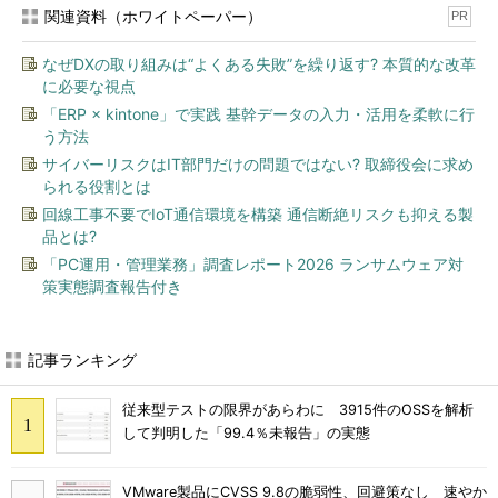
関連資料（ホワイトペーパー）
PR
なぜDXの取り組みは“よくある失敗”を繰り返す? 本質的な改革
に必要な視点
「ERP × kintone」で実践 基幹データの入力・活用を柔軟に行
う方法
サイバーリスクはIT部門だけの問題ではない? 取締役会に求め
られる役割とは
回線工事不要でIoT通信環境を構築 通信断絶リスクも抑える製
品とは?
「PC運用・管理業務」調査レポート2026 ランサムウェア対
策実態調査報告付き
記事ランキング
従来型テストの限界があらわに 3915件のOSSを解析
して判明した「99.4％未報告」の実態
VMware製品にCVSS 9.8の脆弱性、回避策なし 速やか