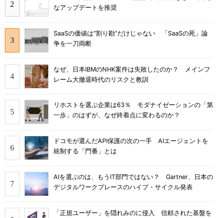
なアップデートを推奨
SaaSの価値は“割り勘”だけじゃない 「SaaSの死」論
争を一刀両断
なぜ、日本IBMのNHK案件は失敗したのか？ メインフ
レーム大撤退時代のリスクと教訓
リホストを選ぶ企業は63％ モダナイゼーションの「第
一歩」のはずが、なぜ終着点に変わるのか？
ドコモが選んだAPI保護の次の一手 AIエージェントを
統制する「門番」とは
AIを選ぶのは、もうIT部門ではない？ Gartner、日本の
デジタルワークプレースのハイプ・サイクル発表
「正規ユーザー」を隠れみのに侵入 信頼された基盤を