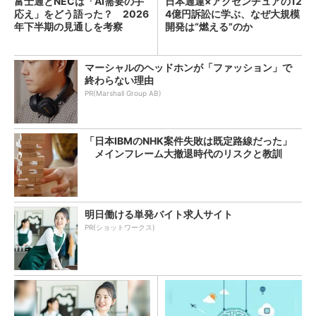
富士通とNECは「AI需要の手
日本通運×アクセンチュアの12
応え」をどう語った？ 2026
4億円訴訟に学ぶ、なぜ大規模
年下半期の見通しを考察
開発は“燃える”のか
マーシャルのヘッドホンが「ファッション」で
終わらない理由
PR(Marshall Group AB)
「日本IBMのNHK案件失敗は既定路線だった」
メインフレーム大撤退時代のリスクと教訓
明日働ける単発バイト求人サイト
PR(ショットワークス)