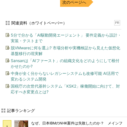
次のページへ
関連資料（ホワイトペーパー）
PR
5分で分かる「AI駆動開発エージェント」 要件定義から設計・
実装・テストまで
脱VMwareに何を選ぶ? 市場分析や実機検証から見えた仮想化
基盤移行の現実解
Sansanは「AIファースト」の組織文化をどのようにして根付
かせたのか?
中身が全く分からないレガシーシステムも改修可能 AI活用で
変わるシステム開発
国税庁の次世代基幹システム「KSK2」稼働開始に向けて、対
応すべき変更点とは?
記事ランキング
なぜ、日本IBMのNHK案件は失敗したのか？ メインフ