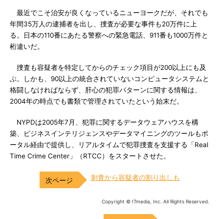
最近でこそ治安が良くなっているニューヨークだが、それでも
年間35万人の逮捕者を出し、捜査が必要な事件も20万件に上
る。日本の110番にあたる警察への緊急電話、911番も1000万件と
桁違いだ。
捜査も容疑者を特定してからのチェック項目が200以上にも及
ぶ。しかも、90以上の統合されていないコンピュータシステムと
格闘しなければならず、肝心の犯罪パターンに関する情報は、
2004年の時点でも書類で管理されていたという始末だ。
NYPDは2005年7月、犯罪に関するデータウェアハウスを構
築、ビジネスインテリジェンスやデータマイニングのツールもポ
ータル経由で提供し、リアルタイムで犯罪捜査を支援する「Real
Time Crime Center」（RTCC）をスタートさせた。
刺青から容疑者の割り出しも
Copyright © ITmedia, Inc. All Rights Reserved.