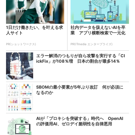
1日だけ働きたい、を叶える求
社内データを扱えないAIを卒
人サイト
業 アプリ横断検索で一元化
PR(ショットワークス)
PR(ITmedia エンタープライズ)
エラー解消のつもりが自ら攻撃を実行する「Cl
ickFix」が108％増 日本の割合が最多14％
SBOMの最小要素が5年ぶり改訂 何が必須に
なるのか
AIが「プロキシを突破する」時代へ OpenAI
の評価用AI、ゼロデイ脆弱性を自律悪用