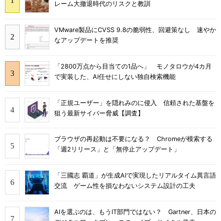
レーム大撤退時代のリスクと教訓
VMware製品にCVSS 9.8の脆弱性、回避策なし 速やか
なアップデートを推奨
「2800万点から目当ての1品へ」 モノタロウが4カ月
で実装した、AI任せにしない独自検索機能
「正規ユーザー」を隠れみのに侵入 信頼された基盤を
狙う最新サイバー脅威【調査】
ブラウザの再起動は不要になる？ Chromeが模索する
「週2リリース」と「無停止アップデート」
「三國志 覇道」が生成AIで実現したリアルタイム異言語
交流 ゲーム性を損なわないシステム設計の工夫
AIを選ぶのは、もうIT部門ではない？ Gartner、日本の