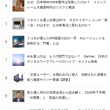
なぜ、日本IBMのNHK案件は失敗したのか？ メインフ
レーム大撤退時代のリスクと教訓
リホストを選ぶ企業は63％ モダナイゼーションの「第
一歩」のはずが、なぜ終着点に変わるのか？
ドコモが選んだAPI保護の次の一手 AIエージェントを
統制する「門番」とは
AIを選ぶのは、もうIT部門ではない？ Gartner、日本の
デジタルワークプレースのハイプ・サイクル発表
「正規ユーザー」を隠れみのに侵入 信頼された基盤を
狙う最新サイバー脅威【調査】
富士通とNECの決算会見から読み解く、2026年下半期
「AI需要」と「収益の見通し」