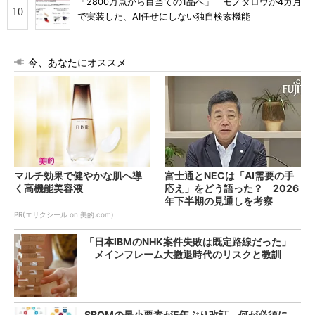
「2800万点から目当ての1品へ」 モノタロウが4カ月
で実装した、AI任せにしない独自検索機能
今、あなたにオススメ
マルチ効果で健やかな肌へ導
富士通とNECは「AI需要の手
く高機能美容液
応え」をどう語った？ 2026
年下半期の見通しを考察
PR(エリクシール on 美的.com)
「日本IBMのNHK案件失敗は既定路線だった」
メインフレーム大撤退時代のリスクと教訓
SBOMの最小要素が5年ぶり改訂 何が必須に