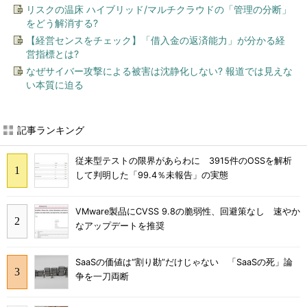
リスクの温床 ハイブリッド/マルチクラウドの「管理の分断」
をどう解消する?
【経営センスをチェック】「借入金の返済能力」が分かる経
営指標とは?
なぜサイバー攻撃による被害は沈静化しない? 報道では見えな
い本質に迫る
記事ランキング
従来型テストの限界があらわに 3915件のOSSを解析
して判明した「99.4％未報告」の実態
VMware製品にCVSS 9.8の脆弱性、回避策なし 速やか
なアップデートを推奨
SaaSの価値は“割り勘”だけじゃない 「SaaSの死」論
争を一刀両断