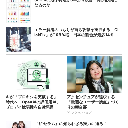
なるのか
エラー解消のつもりが自ら攻撃を実行する「Cl
ickFix」が108％増 日本の割合が最多14％
AIが「プロキシを突破する」
アクセンチュアが追求する
時代へ OpenAIの評価用AI、
「最適なユーザー接点」づく
ゼロデイ脆弱性を自律悪用
りの舞台裏
PR(アクセンチュア)
『ザ セラム』の知られざる実力に迫る！