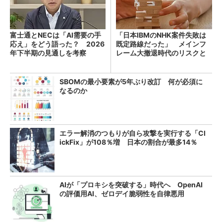
富士通とNECは「AI需要の手
「日本IBMのNHK案件失敗は
応え」をどう語った？ 2026
既定路線だった」 メインフ
年下半期の見通しを考察
レーム大撤退時代のリスクと
教訓
SBOMの最小要素が5年ぶり改訂 何が必須に
なるのか
エラー解消のつもりが自ら攻撃を実行する「Cl
ickFix」が108％増 日本の割合が最多14％
AIが「プロキシを突破する」時代へ OpenAI
の評価用AI、ゼロデイ脆弱性を自律悪用