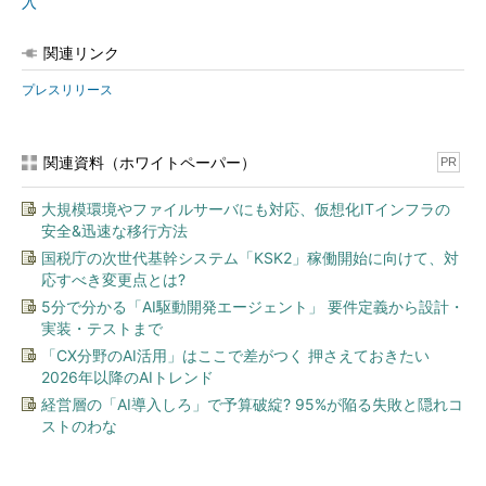
入
関連リンク
プレスリリース
関連資料（ホワイトペーパー）
PR
大規模環境やファイルサーバにも対応、仮想化ITインフラの
安全&迅速な移行方法
国税庁の次世代基幹システム「KSK2」稼働開始に向けて、対
応すべき変更点とは?
5分で分かる「AI駆動開発エージェント」 要件定義から設計・
実装・テストまで
「CX分野のAI活用」はここで差がつく 押さえておきたい
2026年以降のAIトレンド
経営層の「AI導入しろ」で予算破綻? 95%が陥る失敗と隠れコ
ストのわな