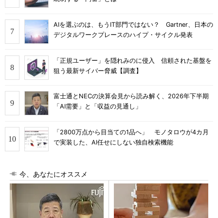
AIを選ぶのは、もうIT部門ではない？ Gartner、日本の
デジタルワークプレースのハイプ・サイクル発表
「正規ユーザー」を隠れみのに侵入 信頼された基盤を
狙う最新サイバー脅威【調査】
富士通とNECの決算会見から読み解く、2026年下半期
「AI需要」と「収益の見通し」
「2800万点から目当ての1品へ」 モノタロウが4カ月
で実装した、AI任せにしない独自検索機能
今、あなたにオススメ