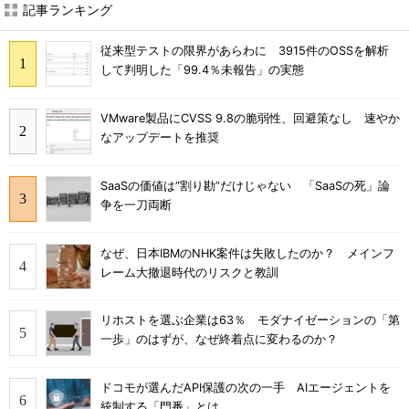
記事ランキング
従来型テストの限界があらわに 3915件のOSSを解析
して判明した「99.4％未報告」の実態
VMware製品にCVSS 9.8の脆弱性、回避策なし 速やか
なアップデートを推奨
SaaSの価値は“割り勘”だけじゃない 「SaaSの死」論
争を一刀両断
なぜ、日本IBMのNHK案件は失敗したのか？ メインフ
レーム大撤退時代のリスクと教訓
リホストを選ぶ企業は63％ モダナイゼーションの「第
一歩」のはずが、なぜ終着点に変わるのか？
ドコモが選んだAPI保護の次の一手 AIエージェントを
統制する「門番」とは