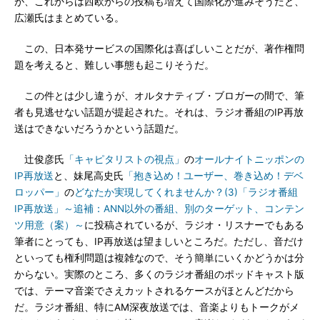
が、これからは西欧からの投稿も増えて国際化が進みそうだと、
広瀬氏はまとめている。
この、日本発サービスの国際化は喜ばしいことだが、著作権問
題を考えると、難しい事態も起こりそうだ。
この件とは少し違うが、オルタナティブ・ブロガーの間で、筆
者も見逃せない話題が提起された。それは、ラジオ番組のIP再放
送はできないだろうかという話題だ。
辻俊彦氏
「キャピタリストの視点」
の
オールナイトニッポンの
IP再放送
と、妹尾高史氏
「抱き込め！ユーザー、巻き込め！デベ
ロッパー」
の
どなたか実現してくれませんか？(3)「ラジオ番組
IP再放送」～追補：ANN以外の番組、別のターゲット、コンテン
ツ用意（案）～
に投稿されているが、ラジオ・リスナーでもある
筆者にとっても、IP再放送は望ましいところだ。ただし、音だけ
といっても権利問題は複雑なので、そう簡単にいくかどうかは分
からない。実際のところ、多くのラジオ番組のポッドキャスト版
では、テーマ音楽でさえカットされるケースがほとんどだから
だ。ラジオ番組、特にAM深夜放送では、音楽よりもトークがメ