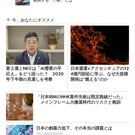
統制する「門番」とは
今、あなたにオススメ
富士通とNECは「AI需要の手
日本通運×アクセンチュアの12
応え」をどう語った？ 2026
4億円訴訟に学ぶ、なぜ大規模
年下半期の見通しを考察
開発は“燃える”のか
「日本IBMのNHK案件失敗は既定路線だった」
メインフレーム大撤退時代のリスクと教訓
日本の創薬力低下、その本当の課題とは
PR(三菱総合研究所)