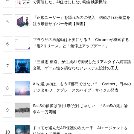
で実装した、AI任せにしない独自検索機能
「正規ユーザー」を隠れみのに侵入 信頼された基盤を
狙う最新サイバー脅威【調査】
ブラウザの再起動は不要になる？ Chromeが模索する
「週2リリース」と「無停止アップデート」
「三國志 覇道」が生成AIで実現したリアルタイム異言語
交流 ゲーム性を損なわないシステム設計の工夫
AIを選ぶのは、もうIT部門ではない？ Gartner、日本の
デジタルワークプレースのハイプ・サイクル発表
SaaSの価値は“割り勘”だけじゃない 「SaaSの死」論
争を一刀両断
ドコモが選んだAPI保護の次の一手 AIエージェントを