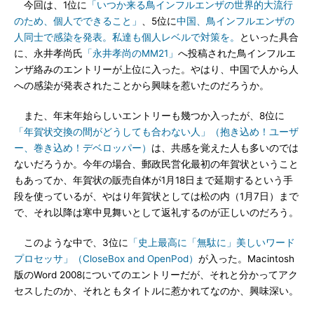
今回は、1位に
「いつか来る鳥インフルエンザの世界的大流行
のため、個人でできること」
、5位に
中国、鳥インフルエンザの
人同士で感染を発表。私達も個人レベルで対策を。
といった具合
に、永井孝尚氏
「永井孝尚のMM21」
へ投稿された鳥インフルエ
ンザ絡みのエントリーが上位に入った。やはり、中国で人から人
への感染が発表されたことから興味を惹いたのだろうか。
また、年末年始らしいエントリーも幾つか入ったが、8位に
「年賀状交換の間がどうしても合わない人」（抱き込め！ユーザ
ー、巻き込め！デベロッパー）
は、共感を覚えた人も多いのでは
ないだろうか。今年の場合、郵政民営化最初の年賀状ということ
もあってか、年賀状の販売自体が1月18日まで延期するという手
段を使っているが、やはり年賀状としては松の内（1月7日）まで
で、それ以降は寒中見舞いとして返礼するのが正しいのだろう。
このような中で、3位に
「史上最高に「無駄に」美しいワード
プロセッサ」（CloseBox and OpenPod）
が入った。Macintosh
版のWord 2008についてのエントリーだが、それと分かってアク
セスしたのか、それともタイトルに惹かれてなのか、興味深い。