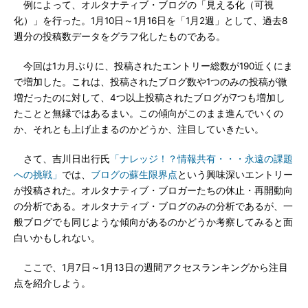
例によって、オルタナティブ・ブログの「見える化（可視
化）」を行った。1月10日～1月16日を「1月2週」として、過去8
週分の投稿数データをグラフ化したものである。
今回は1カ月ぶりに、投稿されたエントリー総数が190近くにま
で増加した。これは、投稿されたブログ数や1つのみの投稿が微
増だったのに対して、4つ以上投稿されたブログが7つも増加し
たことと無縁ではあるまい。この傾向がこのまま進んでいくの
か、それとも上げ止まるのかどうか、注目していきたい。
さて、吉川日出行氏
「ナレッジ！？情報共有・・・永遠の課題
への挑戦」
では、
ブログの蘇生限界点
という興味深いエントリー
が投稿された。オルタナティブ・ブロガーたちの休止・再開動向
の分析である。オルタナティブ・ブログのみの分析であるが、一
般ブログでも同じような傾向があるのかどうか考察してみると面
白いかもしれない。
ここで、1月7日～1月13日の週間アクセスランキングから注目
点を紹介しよう。