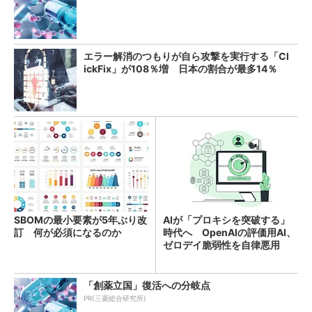
エラー解消のつもりが自ら攻撃を実行する「Cl
ickFix」が108％増 日本の割合が最多14％
SBOMの最小要素が5年ぶり改
AIが「プロキシを突破する」
訂 何が必須になるのか
時代へ OpenAIの評価用AI、
ゼロデイ脆弱性を自律悪用
「創薬立国」復活への分岐点
PR(三菱総合研究所)