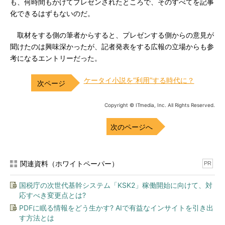
も、何時間もかけてプレゼンされたところで、そのすべてを記事
化できるはずもないのだ。
取材をする側の筆者からすると、プレゼンする側からの意見が
聞けたのは興味深かったが、記者発表をする広報の立場からも参
考になるエントリーだった。
ケータイ小説を“利用”する時代に？
Copyright © ITmedia, Inc. All Rights Reserved.
次のページへ
関連資料（ホワイトペーパー）
PR
国税庁の次世代基幹システム「KSK2」稼働開始に向けて、対
応すべき変更点とは?
PDFに眠る情報をどう生かす? AIで有益なインサイトを引き出
す方法とは