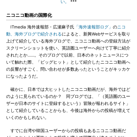
い。
***
ニコニコ動画の国際化
ITmedia 海外速報部・広瀬麻子氏
「海外速報部ログ」
の
ニコ
動、海外ブログで紹介される
によると、新興Webサービスを取り
上げて紹介している海外ブログで、ニコニコ動画への登録方法が
スクリーンショットを使い、英語圏ユーザーへ向けて丁寧に紹介
されたとか……。そのブログで以前、日本のネットニュースにつ
いて触れた際、「ビッグヒット」として紹介したニコニコ動画へ
の反響がすごく、問い合わせが多数あったということがキッカケ
になったようだ。
確かに、日本では大ヒットしたニコニコ動画だが、海外ではど
のように見られているのか？ 同ブログでは、「（英語圏のユー
ザーが日本のサイトに登録するという）冒険が報われるサイト」
として紹介していることからも、今後は海外からの投稿が増えて
いくのかもしれない。
すでに台湾や韓国ユーザーからの投稿もあるニコニコ動画だ