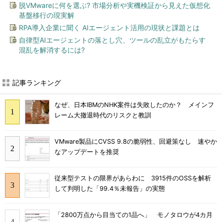
脱VMwareに何を選ぶ? 市場分析や実機検証から見えた仮想化
基盤移行の現実解
RPA導入企業に聞く AIエージェント活用の現状と課題とは
自律型AIエージェントの落とし穴、ツールの乱立がもたらす
混乱を解消するには?
記事ランキング
なぜ、日本IBMのNHK案件は失敗したのか？ メインフ
レーム大撤退時代のリスクと教訓
VMware製品にCVSS 9.8の脆弱性、回避策なし 速やか
なアップデートを推奨
従来型テストの限界があらわに 3915件のOSSを解析
して判明した「99.4％未報告」の実態
「2800万点から目当ての1品へ」 モノタロウが4カ月