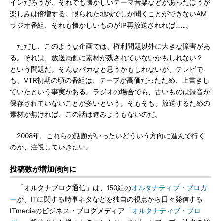
インだろうが、それでも懐かしいテーマ音楽などがあったほうが
楽しみは倍増する。限られた地域でしか聞くことができないAM
ラジオ番組、それも懐かしいものがIP再放送されれば……。
ただし、このような企画では、権利問題以外に大きな障害があ
る。それは、放送局側に素材が残されていないかもしれない？
という問題だ。そんなバカなと思うかもしれないが、テレビで
も、VTR初期の頃の番組は、テープが高価だったため、上書きし
ていたという事実がある。ラジオの場合でも、古いものは録音が
保存されていないことが多いという。そもそも、放送するための
素材が無ければ、この話は進みようもないのだ。
2008年、これらの話題がいったいどういう方向に進んで行く
のか、注視していきたい。
投稿数が増加傾向に
「オルタナブログ通信」は、150組の
オルタナティブ・ブロガ
ー
が、ITに関する時事ネタなどを独自の視点から日々発信する
ITmediaのビジネス・ブログメディア
「オルタナティブ・ブロ