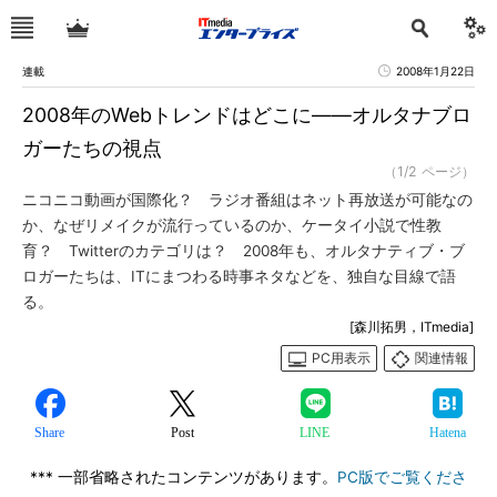
連載
2008年1月22日
2008年のWebトレンドはどこに――オルタナブロ
ガーたちの視点
（1/2 ページ）
ニコニコ動画が国際化？ ラジオ番組はネット再放送が可能なの
か、なぜリメイクが流行っているのか、ケータイ小説で性教
育？ Twitterのカテゴリは？ 2008年も、オルタナティブ・ブ
ロガーたちは、ITにまつわる時事ネタなどを、独自な目線で語
る。
[森川拓男，ITmedia]
PC用表示
関連情報
Share
Post
LINE
Hatena
*** 一部省略されたコンテンツがあります。
PC版でご覧くださ