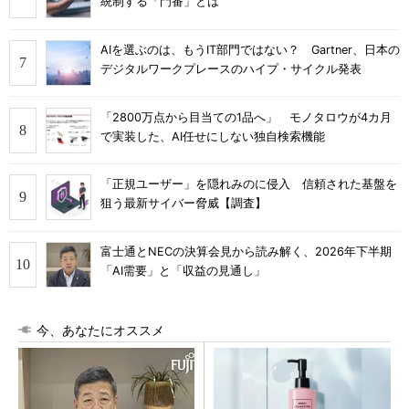
統制する「門番」とは
AIを選ぶのは、もうIT部門ではない？ Gartner、日本の
デジタルワークプレースのハイプ・サイクル発表
「2800万点から目当ての1品へ」 モノタロウが4カ月
で実装した、AI任せにしない独自検索機能
「正規ユーザー」を隠れみのに侵入 信頼された基盤を
狙う最新サイバー脅威【調査】
富士通とNECの決算会見から読み解く、2026年下半期
「AI需要」と「収益の見通し」
今、あなたにオススメ