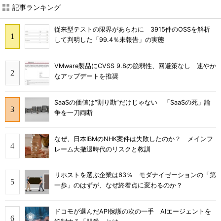
記事ランキング
従来型テストの限界があらわに 3915件のOSSを解析
して判明した「99.4％未報告」の実態
VMware製品にCVSS 9.8の脆弱性、回避策なし 速やか
なアップデートを推奨
SaaSの価値は“割り勘”だけじゃない 「SaaSの死」論
争を一刀両断
なぜ、日本IBMのNHK案件は失敗したのか？ メインフ
レーム大撤退時代のリスクと教訓
リホストを選ぶ企業は63％ モダナイゼーションの「第
一歩」のはずが、なぜ終着点に変わるのか？
ドコモが選んだAPI保護の次の一手 AIエージェントを