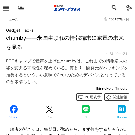
ニュース
2008年2月4日
Gadget Hacks
chumby――米国生まれの情報端末に家電の未来
を見る
（1/3 ページ）
FOOキャンプで産声を上げたchumbyは、これまでの情報端末の
姿を変える可能性を秘めている。何より、開発元がハッキングを
推奨するといういい意味でGeekのためのデバイスとなっている
のが素晴らしい。
[kinneko，ITmedia]
PC用表示
関連情報
Share
Post
LINE
Hatena
読者の皆さんは、毎朝目が覚めたら、まず何をするだろうか。