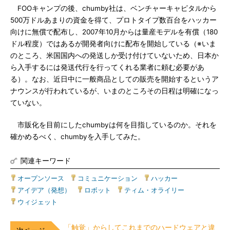
FOOキャンプの後、chumby社は、ベンチャーキャピタルから
500万ドルあまりの資金を得て、プロトタイプ数百台をハッカー
向けに無償で配布し、2007年10月からは量産モデルを有償（180
ドル程度）ではあるが開発者向けに配布を開始している（※いま
のところ、米国国内への発送しか受け付けていないため、日本か
ら入手するには発送代行を行ってくれる業者に頼む必要があ
る）。なお、近日中に一般商品としての販売を開始するというア
ナウンスが行われているが、いまのところその日程は明確になっ
ていない。
市販化を目前にしたchumbyは何を目指しているのか。それを
確かめるべく、chumbyを入手してみた。
関連キーワード
オープンソース
|
コミュニケーション
|
ハッカー
|
アイデア（発想）
|
ロボット
|
ティム・オライリー
|
ウィジェット
「触覚」からしてこれまでのハードウェアと違