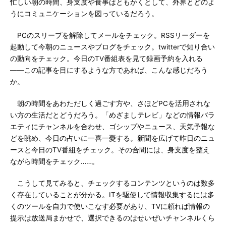
忙しい朝の時間、身支度や食事はともかくとして、外界とどのよ
うにコミュニケーションを図っているだろう。
PCのスリープを解除してメールをチェック。RSSリーダーを
起動して今朝のニュースやブログをチェック。twitterで知り合い
の動向をチェック。今日のTV番組表を見て録画予約を入れる
――この記事を目にするような方であれば、こんな感じだろう
か。
朝の時間をあわただしく過ごす方や、さほどPCを活用されな
い方の生活だとどうだろう。「めざましテレビ」などの情報バラ
エティにチャンネルを合わせ、ゴシップやニュース、天気予報な
どを眺め、今日の占いに一喜一憂する。新聞を広げて昨日のニュ
ースと今日のTV番組をチェック。その合間には、身支度を整え
ながら時間をチェック……。
こうして見てみると、チェックするコンテンツというのは数多
く存在していることが分かる。ITを駆使して情報収集するには多
くのツールを自力で使いこなす必要があり、TVに頼れば情報の
提示は放送局まかせで、選択できるのはせいぜいチャンネルくら