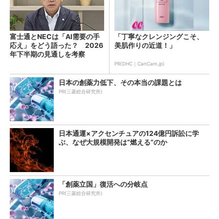
富士通とNECは「AI需要の手
「丁寧なクレンジングこそ、
応え」をどう語った？ 2026
美肌作りの近道！」
年下半期の見通しを考察
PR(DHC｜CanCam.jp)
日本の創薬力低下、その本当の課題とは
PR(三菱総合研究所)
日本通運×アクセンチュアの124億円訴訟に学
ぶ、なぜ大規模開発は“燃える”のか
「創薬立国」復活への分岐点
PR(三菱総合研究所)