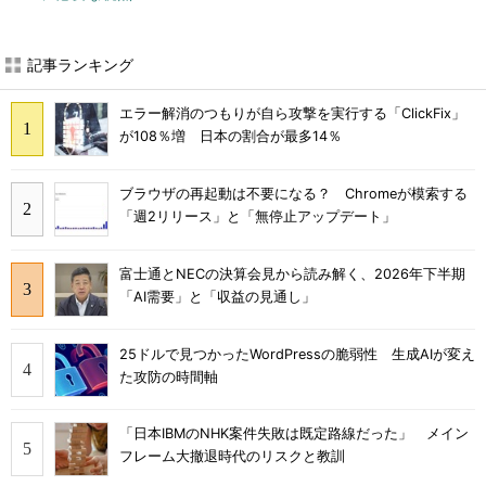
記事ランキング
エラー解消のつもりが自ら攻撃を実行する「ClickFix」
が108％増 日本の割合が最多14％
ブラウザの再起動は不要になる？ Chromeが模索する
「週2リリース」と「無停止アップデート」
富士通とNECの決算会見から読み解く、2026年下半期
「AI需要」と「収益の見通し」
25ドルで見つかったWordPressの脆弱性 生成AIが変え
た攻防の時間軸
「日本IBMのNHK案件失敗は既定路線だった」 メイン
フレーム大撤退時代のリスクと教訓