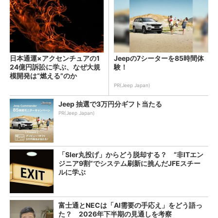
日本通運×アクセンチュアの1
Jeepの7シーターを85時間体
24億円訴訟に学ぶ、なぜ大規
験！
模開発は“燃える”のか
PR(Jeep Japan)
Jeep 抽選で3万円分ギフト当たる
PR(Jeep Japan)
「SIer丸投げ」からどう脱却する？ “非ITエン
ジニア9割”でシステム刷新に挑んだJFEスチー
ルに学ぶ
富士通とNECは「AI需要の手応え」をどう語っ
た？ 2026年下半期の見通しを考察