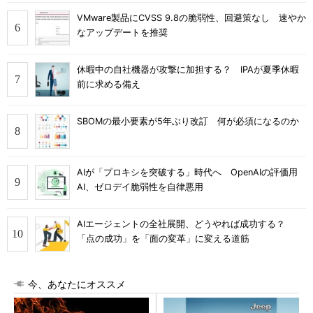
VMware製品にCVSS 9.8の脆弱性、回避策なし 速やか
なアップデートを推奨
休暇中の自社機器が攻撃に加担する？ IPAが夏季休暇
前に求める備え
SBOMの最小要素が5年ぶり改訂 何が必須になるのか
AIが「プロキシを突破する」時代へ OpenAIの評価用
AI、ゼロデイ脆弱性を自律悪用
AIエージェントの全社展開、どうやれば成功する？
「点の成功」を「面の変革」に変える道筋
今、あなたにオススメ