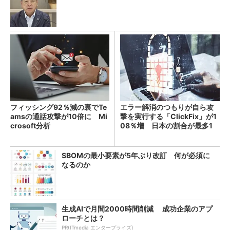
フィッシング92％減の裏でTe
エラー解消のつもりが自ら攻
amsの通話攻撃が10倍に Mi
撃を実行する「ClickFix」が1
crosoft分析
08％増 日本の割合が最多1
4％
SBOMの最小要素が5年ぶり改訂 何が必須に
なるのか
生成AIで月間2000時間削減 成功企業のアプ
ローチとは？
PR(ITmedia エンタープライズ)