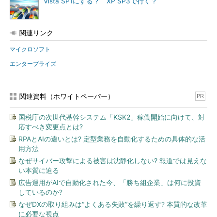
Vista SP1にする？ XP SP3で行く？
関連リンク
マイクロソフト
エンタープライズ
関連資料（ホワイトペーパー）
PR
国税庁の次世代基幹システム「KSK2」稼働開始に向けて、対
応すべき変更点とは?
RPAとAIの違いとは? 定型業務を自動化するための具体的な活
用方法
なぜサイバー攻撃による被害は沈静化しない? 報道では見えな
い本質に迫る
広告運用がAIで自動化された今、「勝ち組企業」は何に投資
しているのか?
なぜDXの取り組みは“よくある失敗”を繰り返す? 本質的な改革
に必要な視点