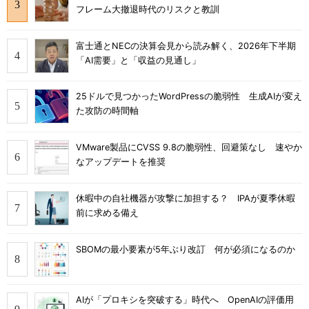
フレーム大撤退時代のリスクと教訓
富士通とNECの決算会見から読み解く、2026年下半期
「AI需要」と「収益の見通し」
25ドルで見つかったWordPressの脆弱性 生成AIが変え
た攻防の時間軸
VMware製品にCVSS 9.8の脆弱性、回避策なし 速やか
なアップデートを推奨
休暇中の自社機器が攻撃に加担する？ IPAが夏季休暇
前に求める備え
SBOMの最小要素が5年ぶり改訂 何が必須になるのか
AIが「プロキシを突破する」時代へ OpenAIの評価用