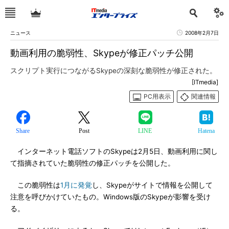
ニュース
2008年2月7日
動画利用の脆弱性、Skypeが修正パッチ公開
スクリプト実行につながるSkypeの深刻な脆弱性が修正された。
[ITmedia]
PC用表示
関連情報
Share
Post
LINE
Hatena
インターネット電話ソフトのSkypeは2月5日、動画利用に関し
て指摘されていた脆弱性の修正パッチを公開した。
この脆弱性は
1月に発覚
し、Skypeがサイトで情報を公開して
注意を呼びかけていたもの。Windows版のSkypeが影響を受け
る。