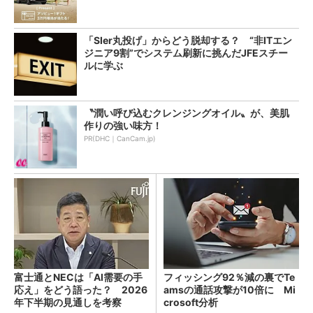
「SIer丸投げ」からどう脱却する？ “非ITエン
ジニア9割”でシステム刷新に挑んだJFEスチー
ルに学ぶ
〝潤い呼び込むクレンジングオイル〟が、美肌
作りの強い味方！
PR(DHC｜CanCam.jp)
富士通とNECは「AI需要の手
フィッシング92％減の裏でTe
応え」をどう語った？ 2026
amsの通話攻撃が10倍に Mi
年下半期の見通しを考察
crosoft分析