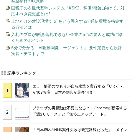
基盤移行の現実解
国税庁の次世代基幹システム「KSK2」稼働開始に向けて、対
応すべき変更点とは?
土地だけの建設現場でIoTをどう導入する? 通信環境を構築す
る方法とは
入札のプロが解説:落札できない企業の5つの要因と成功に導
くためのポイント
5分で分かる「AI駆動開発エージェント」 要件定義から設計・
実装・テストまで
記事ランキング
エラー解消のつもりが自ら攻撃を実行する「ClickFix」
が108％増 日本の割合が最多14％
ブラウザの再起動は不要になる？ Chromeが模索する
「週2リリース」と「無停止アップデート」
「日本IBMのNHK案件失敗は既定路線だった」 メイン