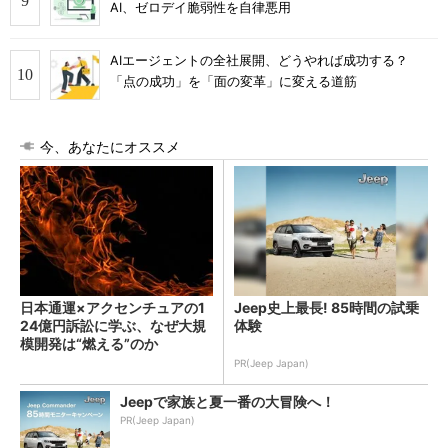
AI、ゼロデイ脆弱性を自律悪用
AIエージェントの全社展開、どうやれば成功する？
「点の成功」を「面の変革」に変える道筋
今、あなたにオススメ
日本通運×アクセンチュアの1
Jeep史上最長! 85時間の試乗
24億円訴訟に学ぶ、なぜ大規
体験
模開発は“燃える”のか
PR(Jeep Japan)
Jeepで家族と夏一番の大冒険へ！
PR(Jeep Japan)