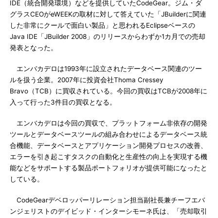
IDE（統合開発環境）などを提供していたCodeGear。ジム・ダ
グラスCEOがeWEEKの取材に対して答えていた「JBuilderに関連
した非常にクールで面白い製品」と思われるEclipseベースの
Java IDE「JBuilder 2008」のリリースからわずか1カ月での売却
発表となった。
エンバカデロは1993年に設立されたデータベース関連のツー
ルを扱う企業。2007年に投資会社Thoma Cressey
Bravo（TCB）に買収されている。今回の買収はTCBが2008年に
入って行った3件目の買収となる。
エンバカデロは今回の買収で、プラットフォーム非依存の開発
ツールとデータベースツールの組み合わせによるデータベース統
合機能、データベースとアプリケーション開発プロセスの改善、
エラーを引き起こすタスクの自動化と生産性の向上を実現する機
能などをサポートする製品ポートフォリオが提供可能になったと
している。
CodeGearデベロッパーリレーション担当副社長兼チーフエバ
ンジェリストのデイビッド・インターシモーネ氏は、「売却取引