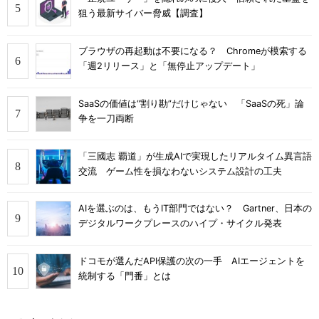
狙う最新サイバー脅威【調査】
ブラウザの再起動は不要になる？ Chromeが模索する
「週2リリース」と「無停止アップデート」
SaaSの価値は“割り勘”だけじゃない 「SaaSの死」論
争を一刀両断
「三國志 覇道」が生成AIで実現したリアルタイム異言語
交流 ゲーム性を損なわないシステム設計の工夫
AIを選ぶのは、もうIT部門ではない？ Gartner、日本の
デジタルワークプレースのハイプ・サイクル発表
ドコモが選んだAPI保護の次の一手 AIエージェントを
統制する「門番」とは