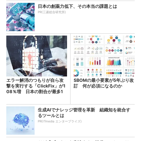
日本の創薬力低下、その本当の課題とは
PR(三菱総合研究所)
エラー解消のつもりが自ら攻
SBOMの最小要素が5年ぶり改
撃を実行する「ClickFix」が1
訂 何が必須になるのか
08％増 日本の割合が最多1
4％
生成AIでナレッジ管理を革新 組織知を統合す
るツールとは
PR(ITmedia エンタープライズ)