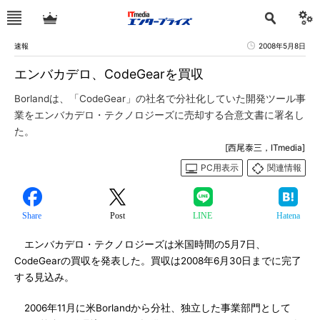
速報
2008年5月8日
エンバカデロ、CodeGearを買収
Borlandは、「CodeGear」の社名で分社化していた開発ツール事
業をエンバカデロ・テクノロジーズに売却する合意文書に署名し
た。
[西尾泰三，ITmedia]
PC用表示
関連情報
Share
Post
LINE
Hatena
エンバカデロ・テクノロジーズは米国時間の5月7日、
CodeGearの買収を発表した。買収は2008年6月30日までに完了
する見込み。
2006年11月に米Borlandから分社、独立した事業部門として