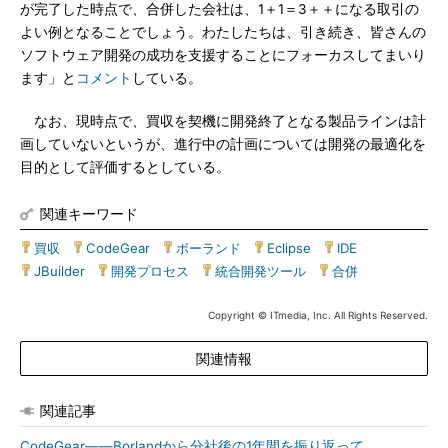
が完了した時点で、合併した会社は、1＋1＝3＋＋になる取引の
よい例となることでしょう。わたしたちは、引き続き、皆さんの
ソフトウェア開発の成功を支援することにフォーカスしてまいり
ます」と
コメント
している。
なお、現時点で、買収を契機に開発終了となる製品ラインは計
画していないというが、進行中の計画については開発の最適化を
目的として評価するとしている。
関連キーワード
買収
|
CodeGear
|
ボーランド
|
Eclipse
|
IDE
|
JBuilder
|
開発プロセス
|
統合開発ツール
|
合併
Copyright © ITmedia, Inc. All Rights Reserved.
関連情報
関連記事
CodeGear――Borlandから分社後の1年間を振り返って