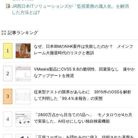
JR西日本ITソリューションズが「監視業務の属人化」を解消
した方法とは?
記事ランキング
なぜ、日本IBMのNHK案件は失敗したのか？ メインフ
レーム大撤退時代のリスクと教訓
VMware製品にCVSS 9.8の脆弱性、回避策なし 速やか
なアップデートを推奨
従来型テストの限界があらわに 3915件のOSSを解析
して判明した「99.4％未報告」の実態
「2800万点から目当ての1品へ」 モノタロウが4カ月
で実装した、AI任せにしない独自検索機能
「正規ユーザー」を隠れみのに侵入 信頼された基盤を