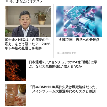
今、あなたにオススメ
富士通とNECは「AI需要の手
「創薬立国」復活への分岐点
応え」をどう語った？ 2026
年下半期の見通しを考察
PR(三菱総合研究所)
日本通運×アクセンチュアの124億円訴訟に学
ぶ、なぜ大規模開発は“燃える”のか
「日本IBMのNHK案件失敗は既定路線だった」
メインフレーム大撤退時代のリスクと教訓