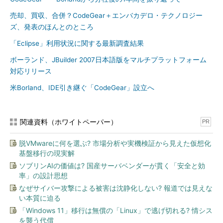
売却、買収、合併？CodeGear＋エンバカデロ・テクノロジー
ズ、発表のほんとのところ
「Eclipse」利用状況に関する最新調査結果
ボーランド、JBuilder 2007日本語版をマルチプラットフォーム
対応リリース
米Borland、IDE引き継ぐ「CodeGear」設立へ
関連資料（ホワイトペーパー）
PR
脱VMwareに何を選ぶ? 市場分析や実機検証から見えた仮想化
基盤移行の現実解
ソブリンAIの価値は? 国産サーバベンダーが貫く「安全と効
率」の設計思想
なぜサイバー攻撃による被害は沈静化しない? 報道では見えな
い本質に迫る
「Windows 11」移行は無償の「Linux」で逃げ切れる? 情シス
を襲う代償