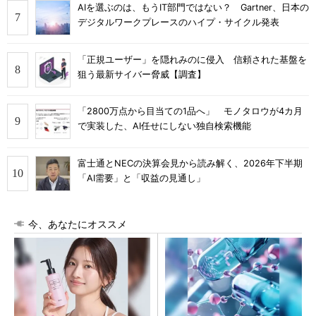
AIを選ぶのは、もうIT部門ではない？ Gartner、日本の
デジタルワークプレースのハイプ・サイクル発表
「正規ユーザー」を隠れみのに侵入 信頼された基盤を
狙う最新サイバー脅威【調査】
「2800万点から目当ての1品へ」 モノタロウが4カ月
で実装した、AI任せにしない独自検索機能
富士通とNECの決算会見から読み解く、2026年下半期
「AI需要」と「収益の見通し」
今、あなたにオススメ