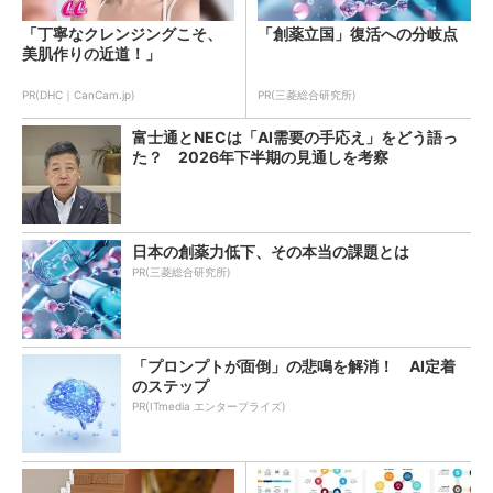
「丁寧なクレンジングこそ、
「創薬立国」復活への分岐点
美肌作りの近道！」
PR(DHC｜CanCam.jp)
PR(三菱総合研究所)
富士通とNECは「AI需要の手応え」をどう語っ
た？ 2026年下半期の見通しを考察
日本の創薬力低下、その本当の課題とは
PR(三菱総合研究所)
「プロンプトが面倒」の悲鳴を解消！ AI定着
のステップ
PR(ITmedia エンタープライズ)