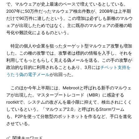
で、マルウェアが史上最速のペースで増えているとしている。
2007年に50万件だったマルウェア検出件数が、2008年は上半期
だけで90万件に達したという。この増加は必ずしも新種のマルウ
ェアが出現したためではなく、主に既存のマルウェアの亜種の暗
号化や難読化によるものという。
特定の個人や企業を狙ったターゲット型マルウェア攻撃も増加
した。この種の攻撃では、攻撃者は標的の情報を入手し、それを
利用してもっともらしく見える偽メールを送る。この手の攻撃が
政治的な目的に利用されることもあり、3月には
チベット支持を
うたう偽の電子メール
が出回った。
このほか今年上半期には、Mebrootと呼ばれる新手のマルウェ
アが出現した。マスターブートレコード（MBR）に感染する
rootkitで、システムの改ざんを最小限に抑えて、検出されにくく
しているという。「マルウェア2.0」と呼ばれるStormワーム
も、P2Pを使って分散型のボットネットを作るなど、手口を進化
させている。
関連キーワード