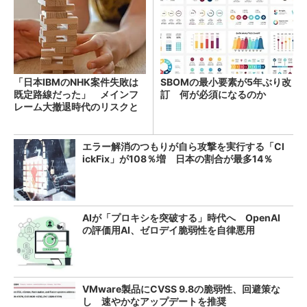
「日本IBMのNHK案件失敗は
SBOMの最小要素が5年ぶり改
既定路線だった」 メインフ
訂 何が必須になるのか
レーム大撤退時代のリスクと
教訓
エラー解消のつもりが自ら攻撃を実行する「Cl
ickFix」が108％増 日本の割合が最多14％
AIが「プロキシを突破する」時代へ OpenAI
の評価用AI、ゼロデイ脆弱性を自律悪用
VMware製品にCVSS 9.8の脆弱性、回避策な
し 速やかなアップデートを推奨