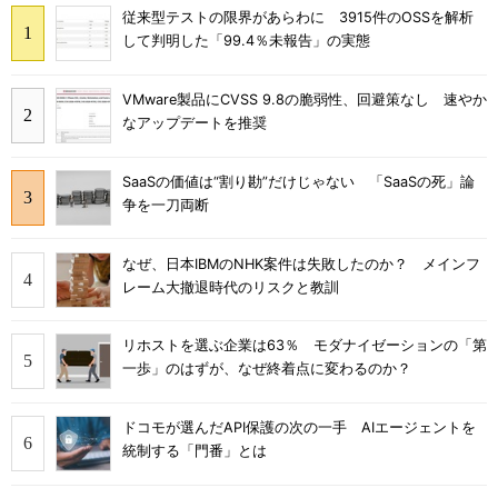
従来型テストの限界があらわに 3915件のOSSを解析
して判明した「99.4％未報告」の実態
VMware製品にCVSS 9.8の脆弱性、回避策なし 速やか
なアップデートを推奨
SaaSの価値は“割り勘”だけじゃない 「SaaSの死」論
争を一刀両断
なぜ、日本IBMのNHK案件は失敗したのか？ メインフ
レーム大撤退時代のリスクと教訓
リホストを選ぶ企業は63％ モダナイゼーションの「第
一歩」のはずが、なぜ終着点に変わるのか？
ドコモが選んだAPI保護の次の一手 AIエージェントを
統制する「門番」とは