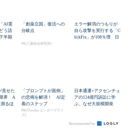
「AI需
「創薬立国」復活への
エラー解消のつもりが
どう語
分岐点
自ら攻撃を実行する「C
年下半期
lickFix」が108％増 日
本の割...
PR(三菱総合研究所)
nが見せた
「プロンプトが面倒」
日本通運×アクセンチュ
限界 A
の悲鳴を解消！ AI定
アの124億円訴訟に学
を測るほ
着のステップ
ぶ、なぜ大規模開発
は“燃える”のか
PR(ITmedia エンタープライ
ズ)
Recommended by