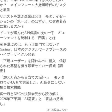
か？ メインフレーム大撤退時代のリスク
と教訓
リホストを選ぶ企業は63％ モダナイゼー
ションの「第一歩」のはずが、なぜ終着点
に変わるのか？
ドコモが選んだAPI保護の次の一手 AIエ
ージェントを統制する「門番」とは
AIを選ぶのは、もうIT部門ではない？
Gartner、日本のデジタルワークプレースの
ハイプ・サイクル発表
「正規ユーザー」を隠れみのに侵入 信頼
された基盤を狙う最新サイバー脅威【調
査】
「2800万点から目当ての1品へ」 モノタ
ロウが4カ月で実装した、AI任せにしない
独自検索機能
富士通とNECの決算会見から読み解く、
2026年下半期「AI需要」と「収益の見通
し」
11～30位はこちら
»