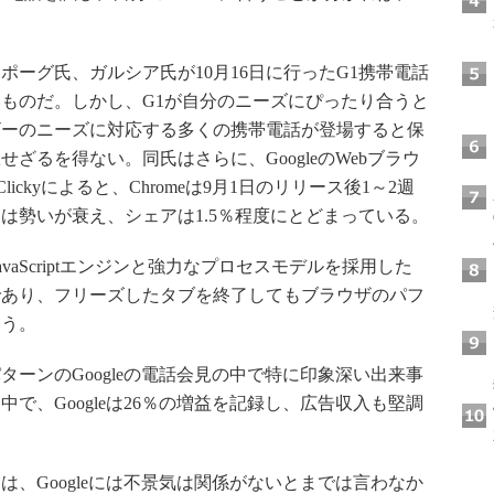
ーグ氏、ガルシア氏が10月16日に行ったG1携帯電話
ものだ。しかし、G1が自分のニーズにぴったり合うと
ザーのニーズに対応する多くの携帯電話が登場すると保
ざるを得ない。同氏はさらに、GoogleのWebブラウ
lickyによると、Chromeは9月1日のリリース後1～2週
は勢いが衰え、シェアは1.5％程度にとどまっている。
aScriptエンジンと強力なプロセスモデルを採用した
最適であり、フリーズしたタブを終了してもブラウザのパフ
いう。
ーンのGoogleの電話会見の中で特に印象深い出来事
で、Googleは26％の増益を記録し、広告収入も堅調
Oは、Googleには不景気は関係がないとまでは言わなか