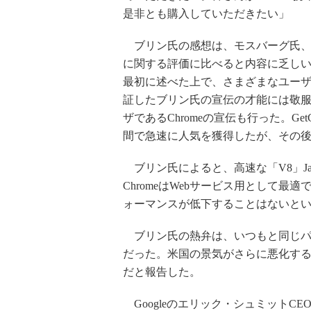
是非とも購入していただきたい」
ブリン氏の感想は、モスバーグ氏、ポ
に関する評価に比べると内容に乏しい
最初に述べた上で、さまざまなユー
証したブリン氏の宣伝の才能には敬服せ
ザであるChromeの宣伝も行った。GetC
間で急速に人気を獲得したが、その後
ブリン氏によると、高速な「V8」Jav
ChromeはWebサービス用として
ォーマンスが低下することはないと
ブリン氏の熱弁は、いつもと同じパタ
だった。米国の景気がさらに悪化する中
だと報告した。
Googleのエリック・シュミットCE