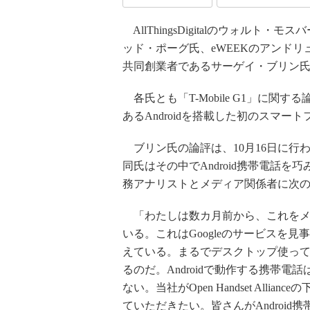
AllThingsDigitalのウォルト・モスバー
ッド・ポーグ氏、eWEEKのアンドリュ
共同創業者であるサーゲイ・ブリン
各氏とも「T-Mobile G1」に関す
あるAndroidを搭載した初のスマー
ブリン氏の論評は、10月16日に行われ
同氏はその中でAndroid携帯電話
務アナリストとメディア関係者に次
「わたしは数カ月前から、これをメ
いる。これはGoogleのサービスを
えている。まるでデスクトップ使ってい
るのだ。Androidで動作する携帯
ない。当社がOpen Handset Al
ていただきたい。皆さんがAndroi