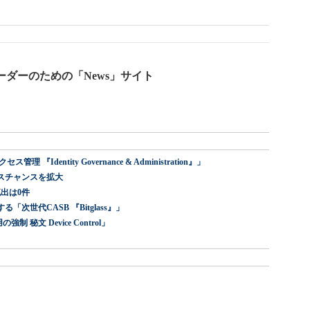
ーダーのための「News」サイト
dentity Governance & Administration』」
スチャンスを拡大
出は0件
世代CASB 『Bitglass』」
 秘文 Device Control」