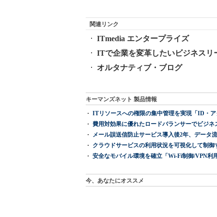
関連リンク
ITmedia エンタープライズ
ITで企業を変革したいビジネスリ
オルタナティブ・ブログ
キーマンズネット 製品情報
ITリソースへの権限の集中管理を実現「ID・アクセス管理 『I
費用対効果に優れたロードバランサーでビジネ
メール誤送信防止サービス導入後2年、データ流
クラウドサービスの利用状況を可視化して制御する「次
安全なモバイル環境を確立「Wi-Fi制御/VPN利用の強制
今、あなたにオススメ