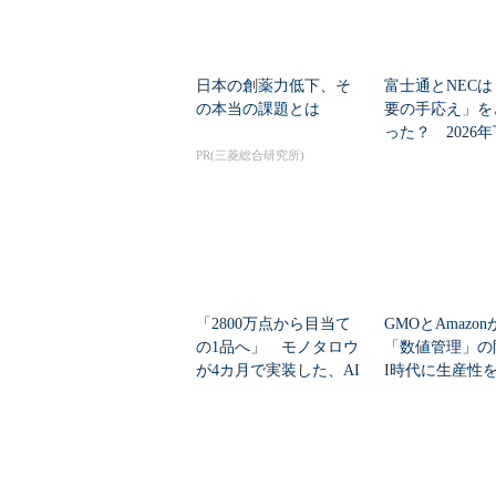
日本の創薬力低下、そ
富士通とNECは
の本当の課題とは
要の手応え」を
った？ 2026
の見通しを考...
PR(三菱総合研究所)
「2800万点から目当て
GMOとAmazo
の1品へ」 モノタロウ
「数値管理」の
が4カ月で実装した、AI
I時代に生産性
任せにしな...
ど現場が...