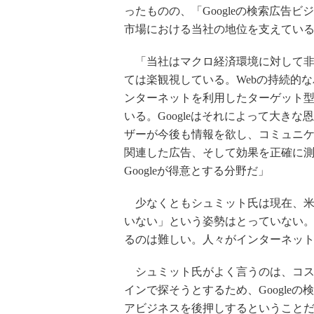
ったものの、「Googleの検索広告
市場における当社の地位を支えてい
「当社はマクロ経済環境に対して非常
ては楽観視している。Webの持続的
ンターネットを利用したターゲット
いる。Googleはそれによって大き
ザーが今後も情報を欲し、コミュニ
関連した広告、そして効果を正確に
Googleが得意とする分野だ」
少なくともシュミット氏は現在、米
いない」という姿勢はとっていない
るのは難しい。人々がインターネッ
シュミット氏がよく言うのは、コス
インで探そうとするため、Googleの
アビジネスを後押しするということ