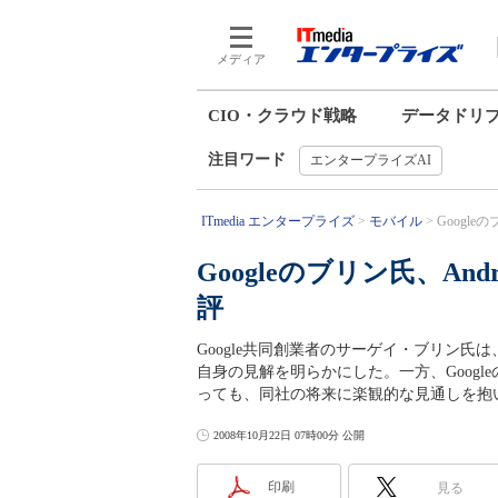
メディア
CIO・クラウド戦略
データドリ
注目ワード
エンタープライズAI
ITmedia エンタープライズ
モバイル
Google
Googleのブリン氏、An
評
Google共同創業者のサーゲイ・ブリン氏は、A
自身の見解を明らかにした。一方、Googl
っても、同社の将来に楽観的な見通しを抱
2008年10月22日 07時00分 公開
印刷
見る