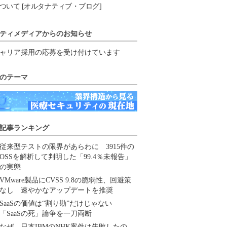
ついて [オルタナティブ・ブログ]
ティメディアからのお知らせ
ャリア採用の応募を受け付けています
のテーマ
記事ランキング
従来型テストの限界があらわに 3915件の
OSSを解析して判明した「99.4％未報告」
の実態
VMware製品にCVSS 9.8の脆弱性、回避策
なし 速やかなアップデートを推奨
SaaSの価値は“割り勘”だけじゃない
「SaaSの死」論争を一刀両断
なぜ、日本IBMのNHK案件は失敗したの