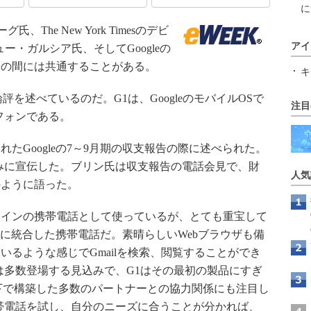
に
グ氏、The New York Timesのデビ
アイ
ー・ガルシア氏、そしてGoogleの
氏の間には共通することがある。
キ
る論評を述べているのだ。G1は、GoogleのモバイルOSで
注目
トフォンである。
たGoogleの7～9月期の収支報告の際に述べられた。
を巧みに宣伝した。ブリン氏は収支報告の電話会見で、財
人気
のように語った。
インの携帯電話として使っているが、とても重宝して
見事に統合した携帯電話だ。素晴らしいWebブラウザも備
るような感じでGmailを検索、閲覧することができ
電話は多数登場する見込みで、G1はその最初の製品にすぎ
lianceの下で構築した多数のパートナーとの協力関係にも注目し
d携帯電話を試し、自分のニーズに合うことが分かれば、