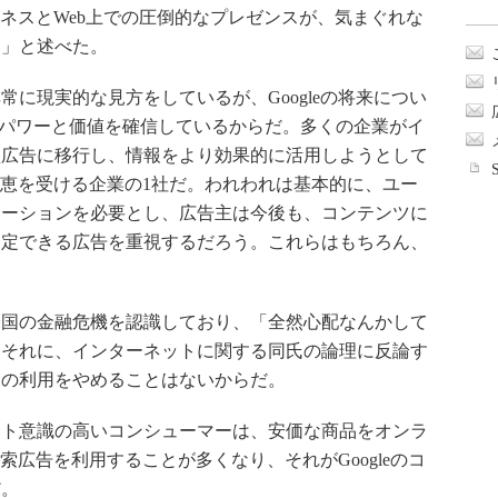
ビジネスとWeb上での圧倒的なプレゼンスが、気まぐれな
る」と述べた。
に現実的な見方をしているが、Googleの将来につい
なパワーと価値を確信しているからだ。多くの企業がイ
型広告に移行し、情報をより効果的に活用しようとして
な恩恵を受ける企業の1社だ。われわれは基本的に、ユー
ケーションを必要とし、広告主は今後も、コンテンツに
測定できる広告を重視するだろう。これらはもちろん、
国の金融危機を認識しており、「全然心配なんかして
。それに、インターネットに関する同氏の論理に反論す
トの利用をやめることはないからだ。
ト意識の高いコンシューマーは、安価な商品をオンラ
検索広告を利用することが多くなり、それがGoogleのコ
だ。