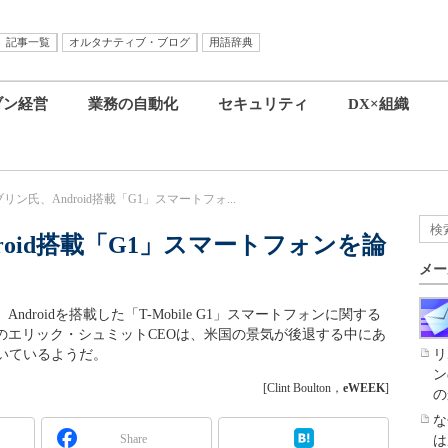
記事一覧
オルタナティブ・ブログ
用語辞典
ブン経営
業務の自動化
セキュリティ
DX×組織
のブリン氏、Android搭載「G1」スマートフォ...
droid搭載「G1」スマートフォンを論
メー
ndroidを搭載した「T-Mobile G1」スマートフォンに関する
eのエリック・シュミットCEOは、米国の景気が後退する中にあ
いているようだ。
リ
ン
[Clint Boulton，
eWEEK
]
の
な
Share
は