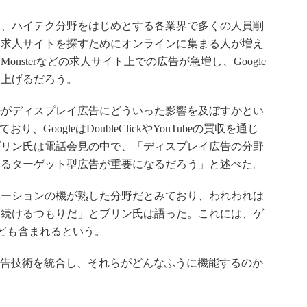
、ハイテク分野をはじめとする各業界で多くの人員削
る求人サイトを探すためにオンラインに集まる人が増え
nsterなどの求人サイト上での広告が急増し、Google
を上げるだろう。
がディスプレイ広告にどういった影響を及ぼすかとい
、GoogleはDoubleClickやYouTubeの買収を通じ
ブリン氏は電話会見の中で、「ディスプレイ広告の分野
するターゲット型広告が重要になるだろう」と述べた。
ーションの機が熟した分野だとみており、われわれは
を続けるつもりだ」とブリン氏は語った。これには、ゲ
なども含まれるという。
イ広告技術を統合し、それらがどんなふうに機能するのか