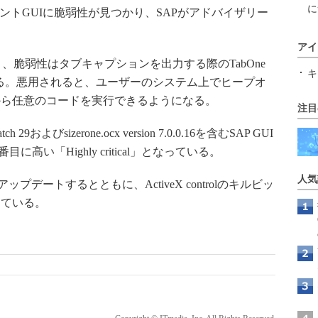
に
ントGUIに脆弱性が見つかり、SAPがアドバイザリー
アイ
と、脆弱性はタブキャプションを出力する際のTabOne
キ
ーに起因する。悪用されると、ユーザーのシステム上でヒープオ
から任意のコードを実行できるようになる。
注目
9およびsizerone.ocx version 7.0.0.16を含むSAP GUI
に高い「Highly critical」となっている。
人気
へアップデートするとともに、ActiveX controlのキルビッ
めている。