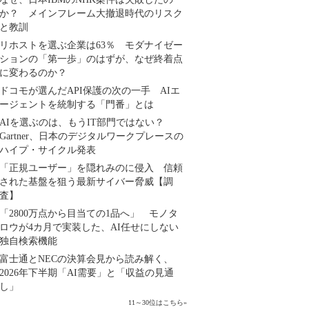
か？ メインフレーム大撤退時代のリスク
と教訓
リホストを選ぶ企業は63％ モダナイゼー
ションの「第一歩」のはずが、なぜ終着点
に変わるのか？
ドコモが選んだAPI保護の次の一手 AIエ
ージェントを統制する「門番」とは
AIを選ぶのは、もうIT部門ではない？
Gartner、日本のデジタルワークプレースの
ハイプ・サイクル発表
「正規ユーザー」を隠れみのに侵入 信頼
された基盤を狙う最新サイバー脅威【調
査】
「2800万点から目当ての1品へ」 モノタ
ロウが4カ月で実装した、AI任せにしない
独自検索機能
富士通とNECの決算会見から読み解く、
2026年下半期「AI需要」と「収益の見通
し」
11～30位はこちら
»