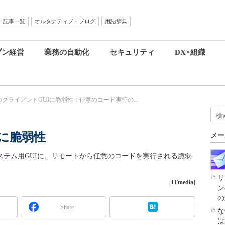
記事一覧
オルタナティブ・ブログ
用語辞典
ブン経営
業務の自動化
セキュリティ
DX×組織
のクライアントGUIに脆弱性：任意のコード実行の...
Iに脆弱性
メー
ステム用GUIに、リモートから任意のコードを実行される脆弱
リ
[
ITmedia
]
ン
の
Share
な
は