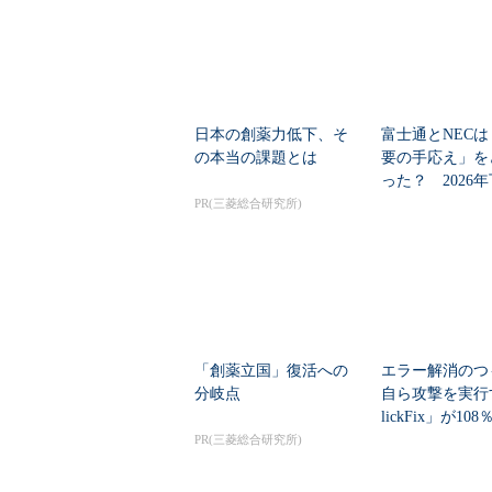
日本の創薬力低下、そ
富士通とNECは
の本当の課題とは
要の手応え」を
った？ 2026
の見通しを考...
PR(三菱総合研究所)
「創薬立国」復活への
エラー解消のつ
分岐点
自ら攻撃を実行
lickFix」が10
本の割...
PR(三菱総合研究所)