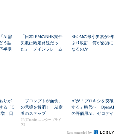
「AI需
「日本IBMのNHK案件
SBOMの最小要素が5年
どう語
失敗は既定路線だっ
ぶり改訂 何が必須に
年下半期
た」 メインフレーム
なるのか
大撤退時代のリスク...
もりが
「プロンプトが面倒」
AIが「プロキシを突破
する「C
の悲鳴を解消！ AI定
する」時代へ OpenAI
8％増 日
着のステップ
の評価用AI、ゼロデイ
脆弱性を自...
PR(ITmedia エンタープライ
ズ)
Recommended by