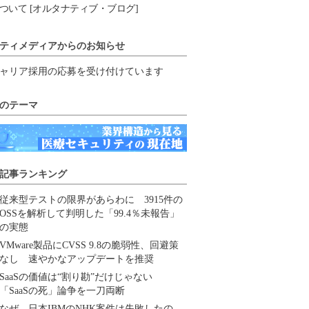
ついて [オルタナティブ・ブログ]
ティメディアからのお知らせ
ャリア採用の応募を受け付けています
のテーマ
記事ランキング
従来型テストの限界があらわに 3915件の
OSSを解析して判明した「99.4％未報告」
の実態
VMware製品にCVSS 9.8の脆弱性、回避策
なし 速やかなアップデートを推奨
SaaSの価値は“割り勘”だけじゃない
「SaaSの死」論争を一刀両断
なぜ、日本IBMのNHK案件は失敗したの