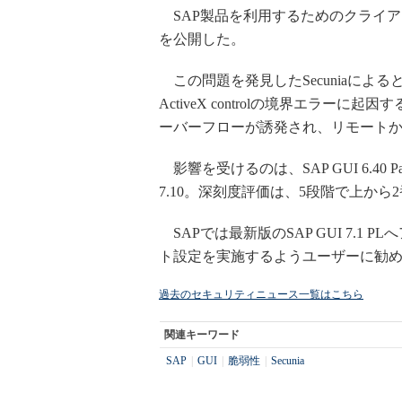
SAP製品を利用するためのクライア
を公開した。
この問題を発見したSecuniaによる
ActiveX controlの境界エラ
ーバーフローが誘発され、リモート
影響を受けるのは、SAP GUI 6.40 Patch 2
7.10。深刻度評価は、5段階で上から2番目
SAPでは最新版のSAP GUI 7.1 PL
ト設定を実施するようユーザーに勧
過去のセキュリティニュース一覧はこちら
関連キーワード
SAP
|
GUI
|
脆弱性
|
Secunia