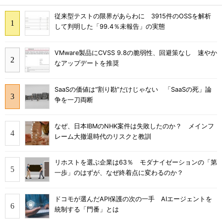
従来型テストの限界があらわに 3915件のOSSを解析
して判明した「99.4％未報告」の実態
VMware製品にCVSS 9.8の脆弱性、回避策なし 速やか
なアップデートを推奨
SaaSの価値は“割り勘”だけじゃない 「SaaSの死」論
争を一刀両断
なぜ、日本IBMのNHK案件は失敗したのか？ メインフ
レーム大撤退時代のリスクと教訓
リホストを選ぶ企業は63％ モダナイゼーションの「第
一歩」のはずが、なぜ終着点に変わるのか？
ドコモが選んだAPI保護の次の一手 AIエージェントを
統制する「門番」とは