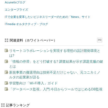
Acunetixブログ
エンタープライズ
ITで企業を変革したいビジネスリーダーのための「News」サイト
ITmedia オルタナティブ・ブログ
関連資料（ホワイトペーパー）
PR
リモートコラボレーションを実現する理想の設計開発環境と
は?
「情報の停滞」をどう打破する? 調査結果が示す課題克服の鍵
とは
新規事業の撤退理由は技術不足だけじゃない、元コニカミノ
ルタの起業家が語る
学習塾向け「Wi-Fi導入」ガイド
「データベース監視」入門:今日からツールではじめるDB監視
記事ランキング