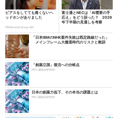
ピアスをしてても痛くないヘ
富士通とNECは「AI需要の手
ッドホンがありました
応え」をどう語った？ 2026
年下半期の見通しを考察
PR(Marshall Group AB)
「日本IBMのNHK案件失敗は既定路線だった」
メインフレーム大撤退時代のリスクと教訓
「創薬立国」復活への分岐点
PR(三菱総合研究所)
日本の創薬力低下、その本当の課題とは
PR(三菱総合研究所)