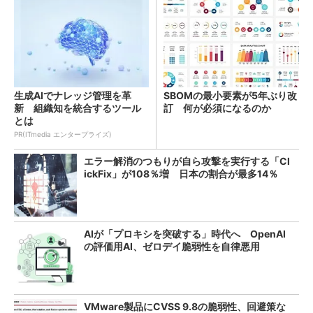
生成AIでナレッジ管理を革
SBOMの最小要素が5年ぶり改
新 組織知を統合するツール
訂 何が必須になるのか
とは
PR(ITmedia エンタープライズ)
エラー解消のつもりが自ら攻撃を実行する「Cl
ickFix」が108％増 日本の割合が最多14％
AIが「プロキシを突破する」時代へ OpenAI
の評価用AI、ゼロデイ脆弱性を自律悪用
VMware製品にCVSS 9.8の脆弱性、回避策な