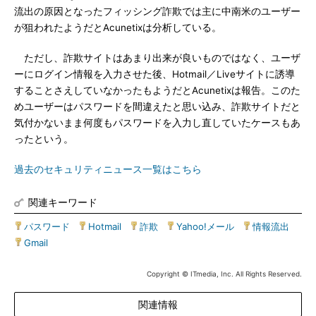
流出の原因となったフィッシング詐欺では主に中南米のユーザー
が狙われたようだとAcunetixは分析している。
ただし、詐欺サイトはあまり出来が良いものではなく、ユーザ
ーにログイン情報を入力させた後、Hotmail／Liveサイトに誘導
することさえしていなかったもようだとAcunetixは報告。このた
めユーザーはパスワードを間違えたと思い込み、詐欺サイトだと
気付かないまま何度もパスワードを入力し直していたケースもあ
ったという。
過去のセキュリティニュース一覧はこちら
関連キーワード
パスワード
|
Hotmail
|
詐欺
|
Yahoo!メール
|
情報流出
|
Gmail
Copyright © ITmedia, Inc. All Rights Reserved.
関連情報