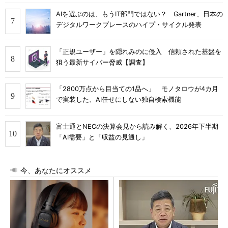
AIを選ぶのは、もうIT部門ではない？ Gartner、日本の
デジタルワークプレースのハイプ・サイクル発表
「正規ユーザー」を隠れみのに侵入 信頼された基盤を
狙う最新サイバー脅威【調査】
「2800万点から目当ての1品へ」 モノタロウが4カ月
で実装した、AI任せにしない独自検索機能
富士通とNECの決算会見から読み解く、2026年下半期
「AI需要」と「収益の見通し」
今、あなたにオススメ