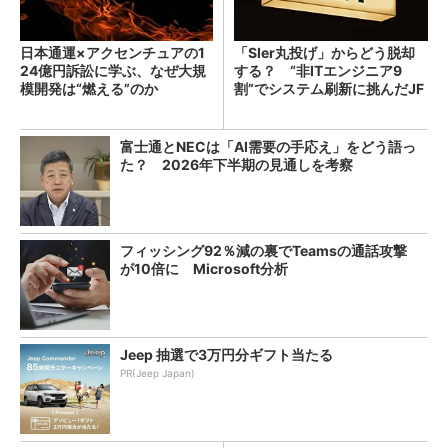
日本通運×アクセンチュアの1
「SIer丸投げ」からどう脱却
24億円訴訟に学ぶ、なぜ大規
する？ “非ITエンジニア9
模開発は“燃える”のか
割”でシステム刷新に挑んだJF
Eスチールに学ぶ
富士通とNECは「AI需要の手応え」をどう語っ
た？ 2026年下半期の見通しを考察
フィッシング92％減の裏でTeamsの通話攻撃
が10倍に Microsoft分析
Jeep 抽選で3万円分ギフト当たる
PR(Jeep Japan)