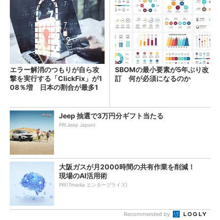
エラー解消のつもりが自ら攻
SBOMの最小要素が5年ぶり改
撃を実行する「ClickFix」が1
訂 何が必須になるのか
08％増 日本の割合が最多1
4％
Jeep 抽選で3万円分ギフト当たる
PR(Jeep Japan)
大阪ガスが月2000時間の共有作業を削減！
現場のAI活用術
PR(ITmedia エンタープライズ)
Recommended by