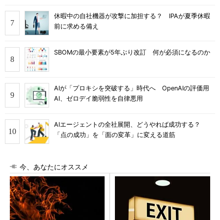
休暇中の自社機器が攻撃に加担する？ IPAが夏季休暇
前に求める備え
SBOMの最小要素が5年ぶり改訂 何が必須になるのか
AIが「プロキシを突破する」時代へ OpenAIの評価用
AI、ゼロデイ脆弱性を自律悪用
AIエージェントの全社展開、どうやれば成功する？
「点の成功」を「面の変革」に変える道筋
今、あなたにオススメ