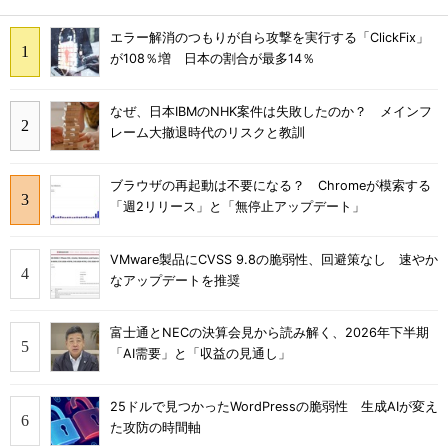
エラー解消のつもりが自ら攻撃を実行する「ClickFix」
が108％増 日本の割合が最多14％
なぜ、日本IBMのNHK案件は失敗したのか？ メインフ
レーム大撤退時代のリスクと教訓
ブラウザの再起動は不要になる？ Chromeが模索する
「週2リリース」と「無停止アップデート」
VMware製品にCVSS 9.8の脆弱性、回避策なし 速やか
なアップデートを推奨
富士通とNECの決算会見から読み解く、2026年下半期
「AI需要」と「収益の見通し」
25ドルで見つかったWordPressの脆弱性 生成AIが変え
た攻防の時間軸