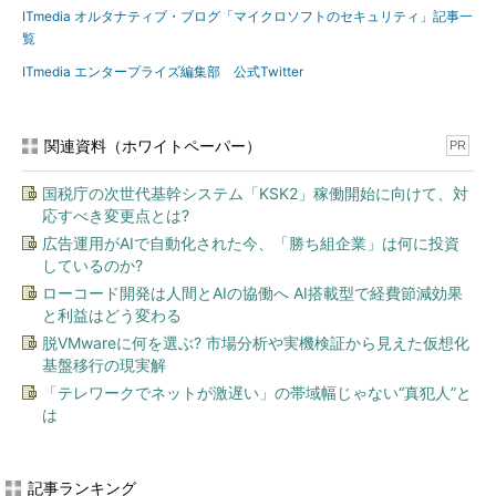
ITmedia オルタナティブ・ブログ「マイクロソフトのセキュリティ」記事一
覧
ITmedia エンタープライズ編集部 公式Twitter
関連資料（ホワイトペーパー）
PR
国税庁の次世代基幹システム「KSK2」稼働開始に向けて、対
応すべき変更点とは?
広告運用がAIで自動化された今、「勝ち組企業」は何に投資
しているのか?
ローコード開発は人間とAIの協働へ AI搭載型で経費節減効果
と利益はどう変わる
脱VMwareに何を選ぶ? 市場分析や実機検証から見えた仮想化
基盤移行の現実解
「テレワークでネットが激遅い」の帯域幅じゃない“真犯人”と
は
記事ランキング