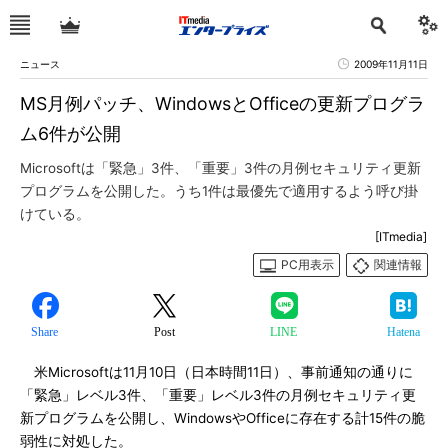
ニュース
2009年11月11日
MS月例パッチ、WindowsとOfficeの更新プログラ
ム6件が公開
Microsoftは「緊急」3件、「重要」3件の月例セキュリティ更新
プログラムを公開した。うち1件は最優先で適用するよう呼び掛
けている。
[ITmedia]
PC用表示
関連情報
Share
Post
LINE
Hatena
米Microsoftは11月10日（日本時間11日）、事前通知の通りに
「緊急」レベル3件、「重要」レベル3件の月例セキュリティ更
新プログラムを公開し、WindowsやOfficeに存在する計15件の脆
弱性に対処した。