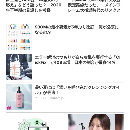
応え」をどう語った？ 2026
既定路線だった」 メインフ
年下半期の見通しを考察
レーム大撤退時代のリスクと
教訓
SBOMの最小要素が5年ぶり改訂 何が必須に
なるのか
エラー解消のつもりが自ら攻撃を実行する「Cl
ickFix」が108％増 日本の割合が最多14％
暑い夏には「潤いを呼び込むクレンジングオイ
ル」が最適！
PR(DHC｜CanCam.jp)