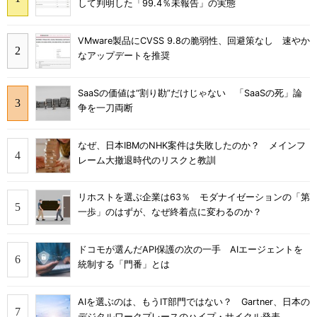
して判明した「99.4％未報告」の実態
VMware製品にCVSS 9.8の脆弱性、回避策なし 速やか
なアップデートを推奨
SaaSの価値は“割り勘”だけじゃない 「SaaSの死」論
争を一刀両断
なぜ、日本IBMのNHK案件は失敗したのか？ メインフ
レーム大撤退時代のリスクと教訓
リホストを選ぶ企業は63％ モダナイゼーションの「第
一歩」のはずが、なぜ終着点に変わるのか？
ドコモが選んだAPI保護の次の一手 AIエージェントを
統制する「門番」とは
AIを選ぶのは、もうIT部門ではない？ Gartner、日本の
デジタルワークプレースのハイプ・サイクル発表