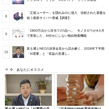
「正規ユーザー」を隠れみのに侵入 信頼された基盤を
狙う最新サイバー脅威【調査】
「2800万点から目当ての1品へ」 モノタロウが4カ月
で実装した、AI任せにしない独自検索機能
富士通とNECの決算会見から読み解く、2026年下半期
「AI需要」と「収益の見通し」
今、あなたにオススメ
富士通とNECは「AI需要の手
「日本IBMのNHK案件失敗は