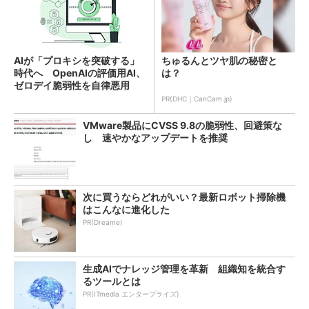
AIが「プロキシを突破する」
ちゅるんとツヤ肌の秘密と
時代へ OpenAIの評価用AI、
は？
ゼロデイ脆弱性を自律悪用
PR(DHC｜CanCam.jp)
VMware製品にCVSS 9.8の脆弱性、回避策な
し 速やかなアップデートを推奨
次に買うならどれがいい？最新ロボット掃除機
はこんなに進化した
PR(Dreame)
生成AIでナレッジ管理を革新 組織知を統合す
るツールとは
PR(ITmedia エンタープライズ)