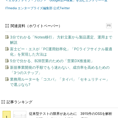
＜オルタナティブ・ブログ＞「Google音声検索」を含むエントリー一覧
ITmedia エンタープライズ編集部 公式Twitter
関連資料（ホワイトペーパー）
PR
3分でわかる「Notes移行」 方針立案から製品選定、運用まで
解説
富士ピー・エスが「PC運用効率化」「PCライフサイクル最適
化」を実現した方法は
5分で分かる、B2B営業のための「営業DX推進術」
新規事業開発の手順でもう迷わない、成功率を高めるための
「3つのステップ」
業務用ルーターを「コスパ」「タイパ」「セキュリティー」
で選ぶなら?
記事ランキング
従来型テストの限界があらわに 3915件のOSSを解析