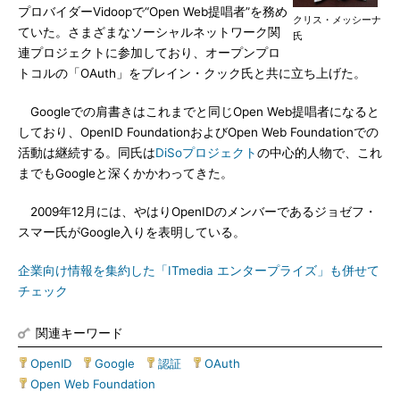
プロバイダーVidoopで“Open Web提唱者”を務め
クリス・メッシーナ
ていた。さまざまなソーシャルネットワーク関
氏
連プロジェクトに参加しており、オープンプロ
トコルの「OAuth」をブレイン・クック氏と共に立ち上げた。
Googleでの肩書きはこれまでと同じOpen Web提唱者になると
しており、OpenID FoundationおよびOpen Web Foundationでの
活動は継続する。同氏は
DiSoプロジェクト
の中心的人物で、これ
までもGoogleと深くかかわってきた。
2009年12月には、やはりOpenIDのメンバーであるジョゼフ・
スマー氏がGoogle入りを表明している。
企業向け情報を集約した「ITmedia エンタープライズ」も併せて
チェック
関連キーワード
OpenID
|
Google
|
認証
|
OAuth
|
Open Web Foundation