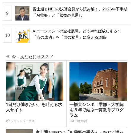
富士通とNECの決算会見から読み解く、2026年下半期
「AI需要」と「収益の見通し」
AIエージェントの全社展開、どうやれば成功する？
「点の成功」を「面の変革」に変える道筋
今、あなたにオススメ
1日だけ働きたい、を叶える求
一橋大シンポ 学部・大学院
人サイト
を５年で結ぶ一貫教育プログ
ラム
PR(ショットワークス)
PR(一橋大学)
富士通とNECは「AI需要の手応え」をどう語っ