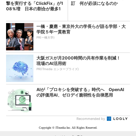
撃を実行する「ClickFix」が1
訂 何が必須になるのか
08％増 日本の割合が最多1
4％
一橋・慶應・東京外大の学長らが語る学部・大
学院５年一貫教育
PR(一橋大学)
大阪ガスが月2000時間の共有作業を削減！
現場のAI活用術
PR(ITmedia エンタープライズ)
AIが「プロキシを突破する」時代へ OpenAI
の評価用AI、ゼロデイ脆弱性を自律悪用
Recommended by
Copyright © ITmedia Inc. All Rights Reserved.