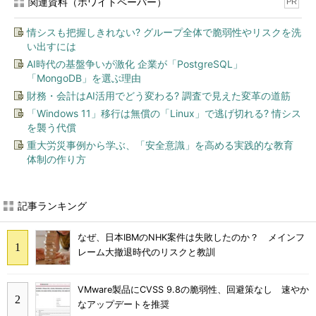
関連資料（ホワイトペーパー）
PR
情シスも把握しきれない? グループ全体で脆弱性やリスクを洗
い出すには
AI時代の基盤争いが激化 企業が「PostgreSQL」
「MongoDB」を選ぶ理由
財務・会計はAI活用でどう変わる? 調査で見えた変革の道筋
「Windows 11」移行は無償の「Linux」で逃げ切れる? 情シス
を襲う代償
重大労災事例から学ぶ、「安全意識」を高める実践的な教育
体制の作り方
記事ランキング
なぜ、日本IBMのNHK案件は失敗したのか？ メインフ
レーム大撤退時代のリスクと教訓
VMware製品にCVSS 9.8の脆弱性、回避策なし 速やか
なアップデートを推奨