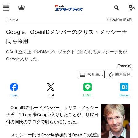
ニュース
2010年1月8日
Google、OpenIDメンバーのクリス・メッシーナ
氏を採用
OAuth立ち上げやDiSoプロジェクトで知られるメッシーナ氏が
Google入りした。
[ITmedia]
PC用表示
関連情報
Share
Post
LINE
Hatena
OpenIDのボードメンバー、クリス・メッシー
ナ氏（29）が米Google入りしたことが、1月7日
付の同氏のブログで明らかになった。
メッシーナ氏はGoogle参加前はOpenIDの認証