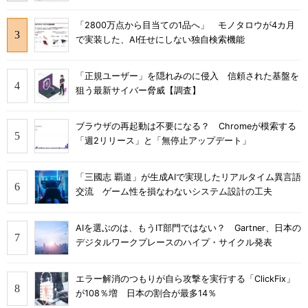
「2800万点から目当ての1品へ」 モノタロウが4カ月
で実装した、AI任せにしない独自検索機能
「正規ユーザー」を隠れみのに侵入 信頼された基盤を
狙う最新サイバー脅威【調査】
ブラウザの再起動は不要になる？ Chromeが模索する
「週2リリース」と「無停止アップデート」
「三國志 覇道」が生成AIで実現したリアルタイム異言語
交流 ゲーム性を損なわないシステム設計の工夫
AIを選ぶのは、もうIT部門ではない？ Gartner、日本の
デジタルワークプレースのハイプ・サイクル発表
エラー解消のつもりが自ら攻撃を実行する「ClickFix」
が108％増 日本の割合が最多14％