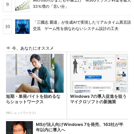
Microsoftがまたもや値上げ M365サブスク料金を最大
33％増の「言い分」
「三國志 覇道」が生成AIで実現したリアルタイム異言語
交流 ゲーム性を損なわないシステム設計の工夫
今、あなたにオススメ
短期・単発バイトを始めるな
Windows 7の導入促進を狙う
らショットワークス
マイクロソフトの新施策
PR(ショットワークス)
MSが法人向けWindows 7を発売、163社が半
年以内に導入へ