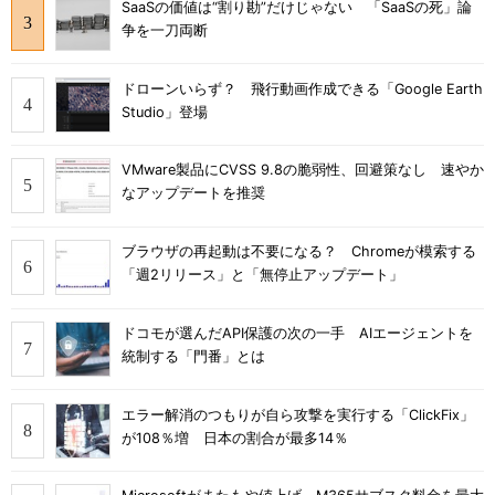
SaaSの価値は“割り勘”だけじゃない 「SaaSの死」論
争を一刀両断
ドローンいらず？ 飛行動画作成できる「Google Earth
Studio」登場
VMware製品にCVSS 9.8の脆弱性、回避策なし 速やか
なアップデートを推奨
ブラウザの再起動は不要になる？ Chromeが模索する
「週2リリース」と「無停止アップデート」
ドコモが選んだAPI保護の次の一手 AIエージェントを
統制する「門番」とは
エラー解消のつもりが自ら攻撃を実行する「ClickFix」
が108％増 日本の割合が最多14％