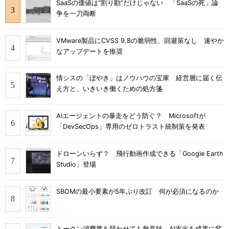
SaaSの価値は“割り勘”だけじゃない 「SaaSの死」論
争を一刀両断
VMware製品にCVSS 9.8の脆弱性、回避策なし 速やか
なアップデートを推奨
情シスの「ぼやき」はノウハウの宝庫 経営層に届く伝
え方と、いきいき働くための処方箋
AIエージェントの暴走をどう防ぐ？ Microsoftが
「DevSecOps」専用のゼロトラスト統制策を発表
ドローンいらず？ 飛行動画作成できる「Google Earth
Studio」登場
SBOMの最小要素が5年ぶり改訂 何が必須になるのか
トークン消費量を競わせても無意味 AI支出を成果に変