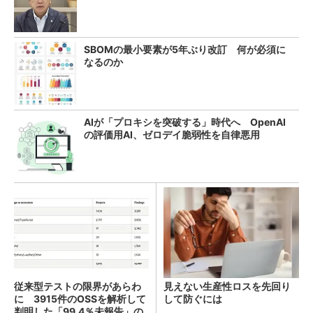
SBOMの最小要素が5年ぶり改訂 何が必須に
なるのか
AIが「プロキシを突破する」時代へ OpenAI
の評価用AI、ゼロデイ脆弱性を自律悪用
従来型テストの限界があらわ
見えない生産性ロスを先回り
に 3915件のOSSを解析して
して防ぐには
判明した「99.4％未報告」の