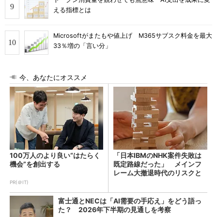
える指標とは
Microsoftがまたもや値上げ M365サブスク料金を最大
33％増の「言い分」
今、あなたにオススメ
100万人のより良い“はたらく
「日本IBMのNHK案件失敗は
機会”を創出する
既定路線だった」 メインフ
レーム大撤退時代のリスクと
教訓
PR(＠IT)
富士通とNECは「AI需要の手応え」をどう語っ
た？ 2026年下半期の見通しを考察