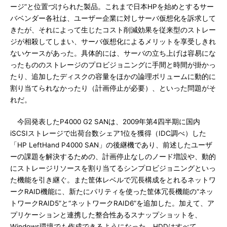
ージ”と位置づけられた製品。これまで日本HPを始めとするサー
バベンダー各社は、ユーザー企業に対しサーバ仮想化を訴求して
きたが、それによって生じたコスト削減効果を従来型のストレー
ジが相殺してしまい、サーバ仮想化によるメリットを享受しきれ
ないケースがあった。具体的には、サーバの立ち上げは容易にな
ったもののストレージのプロビジョニングに手間と時間が掛かっ
たり、追加したディスクの容量をほかの論理ボリュームに動的に
割り当てられなかったり（計画停止が必要）、といった問題がそ
れだ。
今回発表したP4000 G2 SANは、2009年第4四半期に国内
iSCSIストレージで出荷台数シェア1位を獲得（IDC調べ）した
「HP LeftHand P4000 SAN」の後継機であり、前述したユーザ
ーの課題を解決するための、計画停止なしのノード増設や、動的
にストレージリソースを割り当てるシンプロビジョニングといっ
た機能を引き継ぐ。また筐体レベルで冗長構成をとれるネットワ
ークRAID機能に、新たにパリティを使った筐体冗長機能の“ネッ
トワークRAID5”と“ネットワークRAID6”を追加した。加えて、ア
プリケーションと連携した整合性あるスナップショットを、
Windows環境でも作成できるようになった。HDDはすべて