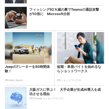
フィッシング92％減の裏でTeamsの通話攻撃
が10倍に Microsoft分析
Jeepの7シーターを85時間体
短期・単発バイトを始めるな
験！
らショットワークス
PR(Jeep Japan)
PR(ショットワークス)
大阪ガスに学ぶ！ 大手企業が生成AI導入を成
功させる理由
PR(ITmedia エンタープライズ)