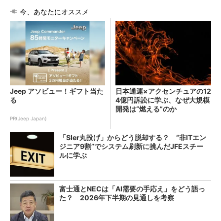
今、あなたにオススメ
Jeep アソビュー！ギフト当た
日本通運×アクセンチュアの12
る
4億円訴訟に学ぶ、なぜ大規模
開発は“燃える”のか
PR(Jeep Japan)
「SIer丸投げ」からどう脱却する？ “非ITエン
ジニア9割”でシステム刷新に挑んだJFEスチー
ルに学ぶ
富士通とNECは「AI需要の手応え」をどう語っ
た？ 2026年下半期の見通しを考察