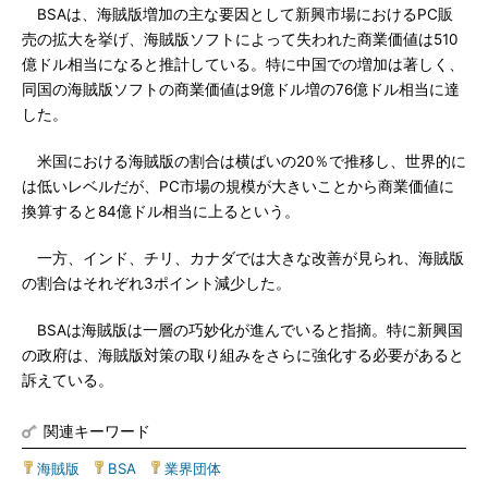
BSAは、海賊版増加の主な要因として新興市場におけるPC販
売の拡大を挙げ、海賊版ソフトによって失われた商業価値は510
億ドル相当になると推計している。特に中国での増加は著しく、
同国の海賊版ソフトの商業価値は9億ドル増の76億ドル相当に達
した。
米国における海賊版の割合は横ばいの20％で推移し、世界的に
は低いレベルだが、PC市場の規模が大きいことから商業価値に
換算すると84億ドル相当に上るという。
一方、インド、チリ、カナダでは大きな改善が見られ、海賊版
の割合はそれぞれ3ポイント減少した。
BSAは海賊版は一層の巧妙化が進んでいると指摘。特に新興国
の政府は、海賊版対策の取り組みをさらに強化する必要があると
訴えている。
関連キーワード
海賊版
|
BSA
|
業界団体