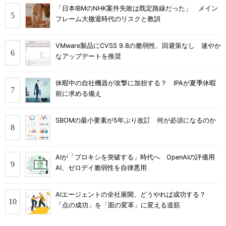
「日本IBMのNHK案件失敗は既定路線だった」 メイン
フレーム大撤退時代のリスクと教訓
VMware製品にCVSS 9.8の脆弱性、回避策なし 速やか
なアップデートを推奨
休暇中の自社機器が攻撃に加担する？ IPAが夏季休暇
前に求める備え
SBOMの最小要素が5年ぶり改訂 何が必須になるのか
AIが「プロキシを突破する」時代へ OpenAIの評価用
AI、ゼロデイ脆弱性を自律悪用
AIエージェントの全社展開、どうやれば成功する？
「点の成功」を「面の変革」に変える道筋