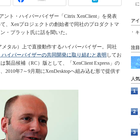
に
イアント・ハイパーバイザー「Citrix XenClient」を発表
アイ
について、Xenプロジェクトの創始者で同社のプロダクトマ
アン・プラット氏に話を聞いた。
キ
ア（ベアメタル）上で直接動作するハイパーバイザー。同社
注目
ント・ハイパーバイザーの共同開発に取り組むと表明
してお
製品候補（RC）版として、「XenClient Express」の
10年7～9月期にXenDesktopへ組み込む形で提供す
人気