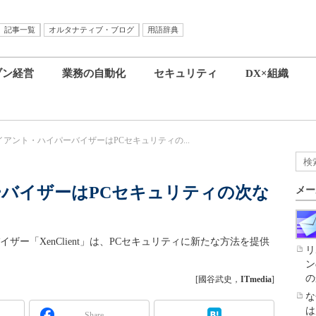
記事一覧
オルタナティブ・ブログ
用語辞典
ブン経営
業務の自動化
セキュリティ
DX×組織
イアント・ハイパーバイザーはPCセキュリティの...
バイザーはPCセキュリティの次な
メー
イザー「XenClient」は、PCセキュリティに新たな方法を提供
リ
ン
の
[國谷武史，
ITmedia
]
な
は
Share