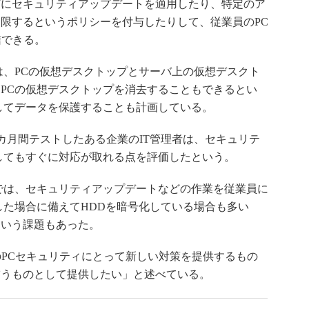
プにセキュリティアップデートを適用したり、特定のア
限するというポリシーを付与したりして、従業員のPC
配信できる。
、PCの仮想デスクトップとサーバ上の仮想デスクト
PCの仮想デスクトップを消去することもできるとい
してデータを保護することも計画している。
を9カ月間テストしたある企業のIT管理者は、セキュリテ
してもすぐに対応が取れる点を評価したという。
では、セキュリティアップデートなどの作業を従業員に
した場合に備えてHDDを暗号化している場合も多い
という課題もあった。
企業のPCセキュリティにとって新しい対策を提供するもの
補うものとして提供したい」と述べている。