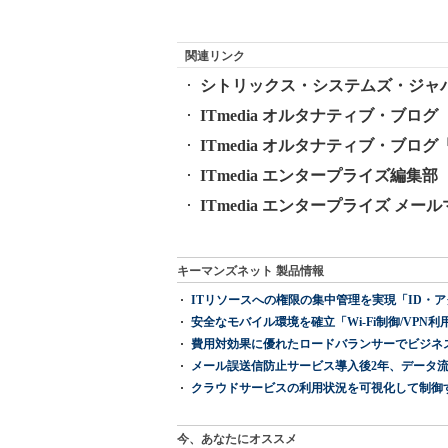
関連リンク
シトリックス・システムズ・ジャ
ITmedia オルタナティブ・ブログ
ITmedia オルタナティブ・ブ
ITmedia エンタープライズ編集部 公
ITmedia エンタープライズ メ
キーマンズネット 製品情報
ITリソースへの権限の集中管理を実現「ID・アクセス管理 『I
安全なモバイル環境を確立「Wi-Fi制御/VPN利用の強制
費用対効果に優れたロードバランサーでビジネ
メール誤送信防止サービス導入後2年、データ流
クラウドサービスの利用状況を可視化して制御する「次
今、あなたにオススメ