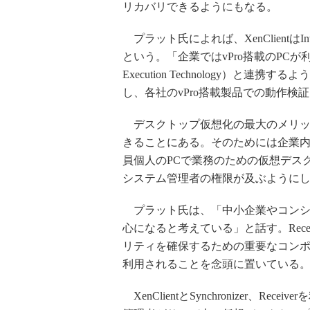
リカバリできるようにもなる。
プラット氏によれば、XenClientはI
という。「企業ではvPro搭載のPCが利用され
Execution Technology）と連携す
し、各社のvPro搭載製品での動作検
デスクトップ仮想化の最大のメリッ
きることにある。そのためには企業
員個人のPCで業務のための仮想デス
システム管理者の権限が及ぶように
プラット氏は、「中小企業やコンシ
心になると考えている」と話す。Receiver
リティを確保するための重要なコン
利用されることを念頭に置いている
XenClientとSynchronizer、