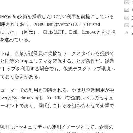
ntelのvPro技術を搭載したPCでの利用を前提にしている
ており、XenClientはvProのTXT（Trusted
るようにした」（同氏）。CitrixはHP、Dell、Lenovoとも提携
証を進めている。
トは、企業が従業員に柔軟なワークスタイルを提供で
内と同等のセキュリティを確保することが条件だ。従業
クトップを利用する場合でも、仮想デスクトップ環境へ
しておく必要がある。
ューマーでの利用も期待される、やはり企業利用が中
とSynchronizerは、XenClientで企業レベルのセキュ
ポーネントであり、同氏はこれらを組み合わせて企業で
。
Receiverを利用したセキュリティの運用イメージとして、企業の