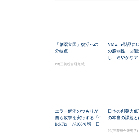
「創薬立国」復活への
VMware製品にCV
分岐点
の脆弱性、回避
し 速やかなア
ートを推...
PR(三菱総合研究所)
エラー解消のつもりが
日本の創薬力低
自ら攻撃を実行する「C
の本当の課題と
lickFix」が108％増 日
本の割...
PR(三菱総合研究所)