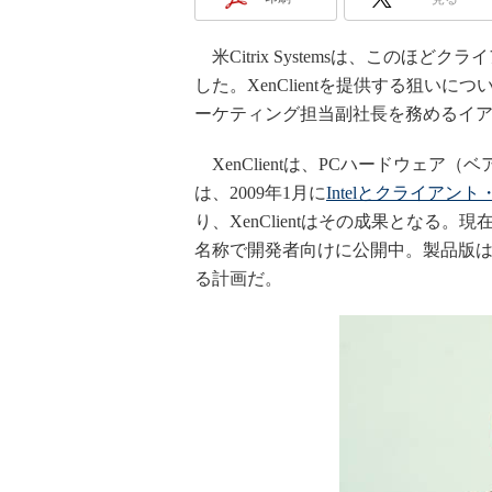
米Citrix Systemsは、このほどクラ
した。XenClientを提供する狙い
ーケティング担当副社長を務めるイ
XenClientは、PCハードウェ
は、2009年1月に
Intelとクライア
り、XenClientはその成果となる。現在は
名称で開発者向けに公開中。製品版は、20
る計画だ。