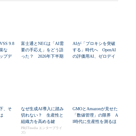
SS 9.8
富士通とNECは「AI需
AIが「プロキシを突破
策な
要の手応え」をどう語
する」時代へ OpenAI
ップデ
った？ 2026年下半期
の評価用AI、ゼロデイ
の見通しを考...
脆弱性を自...
下、そ
なぜ生成AI導入に踏み
GMOとAmazonが見せた
は
切れない？ 生産性と
「数値管理」の限界 A
組織力を高める鍵
I時代に生産性を測るほ
ど現場が...
PR(ITmedia エンタープライ
ズ)