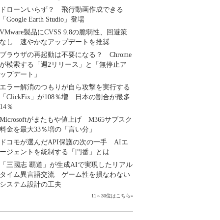
ドローンいらず？ 飛行動画作成できる
「Google Earth Studio」登場
VMware製品にCVSS 9.8の脆弱性、回避策
なし 速やかなアップデートを推奨
ブラウザの再起動は不要になる？ Chrome
が模索する「週2リリース」と「無停止ア
ップデート」
エラー解消のつもりが自ら攻撃を実行する
「ClickFix」が108％増 日本の割合が最多
14％
Microsoftがまたもや値上げ M365サブスク
料金を最大33％増の「言い分」
ドコモが選んだAPI保護の次の一手 AIエ
ージェントを統制する「門番」とは
「三國志 覇道」が生成AIで実現したリアル
タイム異言語交流 ゲーム性を損なわない
システム設計の工夫
11～30位はこちら
»