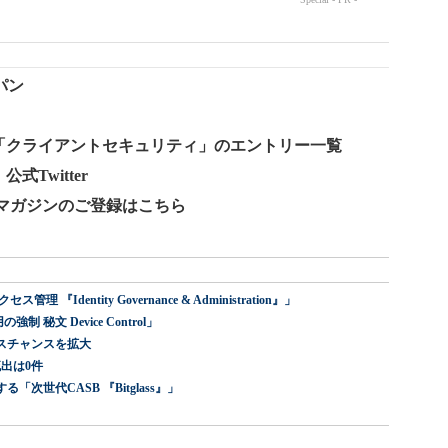
パン
ログ「クライアントセキュリティ」のエントリー一覧
式Twitter
ールマガジンのご登録はこちら
dentity Governance & Administration』」
 秘文 Device Control」
スチャンスを拡大
出は0件
世代CASB 『Bitglass』」