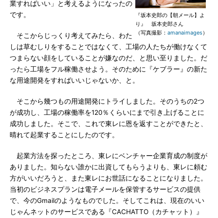
業すればいい」と考えるようになったの
です。
『坂本史郎の【朝メール】よ
り』 坂本史郎さん
（写真撮影：
amanaimages
）
そこからじっくり考えてみたら、わた
しは草むしりをすることではなくて、工場の人たちが働けなくて
つまらない顔をしていることが嫌なのだ、と思い至りました。だ
ったら工場をフル稼働させよう。そのために『ケブラー』の新た
な用途開発をすればいいじゃないか、と。
そこから幾つもの用途開発にトライしました。そのうちの2つ
が成功し、工場の稼働率を120％くらいにまで引き上げることに
成功しました。そこで、これで東レに恩を返すことができたと、
晴れて起業することにしたのです。
起業方法を探ったところ、東レにベンチャー企業育成の制度が
ありました。知らない誰かに出資してもらうよりも、東レに頼む
方がいいだろうと、また東レにお世話になることになりました。
当初のビジネスプランは電子メールを保管するサービスの提供
で、今のGmailのようなものでした。そしてこれは、現在のいい
じゃんネットのサービスである『CACHATTO（カチャット）』