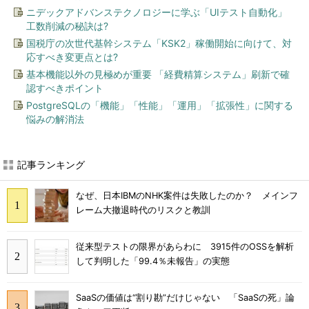
ニデックアドバンステクノロジーに学ぶ「UIテスト自動化」
工数削減の秘訣は?
国税庁の次世代基幹システム「KSK2」稼働開始に向けて、対
応すべき変更点とは?
基本機能以外の見極めが重要 「経費精算システム」刷新で確
認すべきポイント
PostgreSQLの「機能」「性能」「運用」「拡張性」に関する
悩みの解消法
記事ランキング
なぜ、日本IBMのNHK案件は失敗したのか？ メインフ
レーム大撤退時代のリスクと教訓
従来型テストの限界があらわに 3915件のOSSを解析
して判明した「99.4％未報告」の実態
SaaSの価値は“割り勘”だけじゃない 「SaaSの死」論