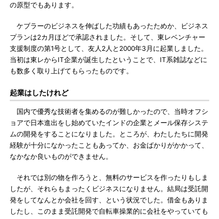
の原型でもあります。
ケブラーのビジネスを伸ばした功績もあったためか、ビジネス
プランは2カ月ほどで承認されました。そして、東レベンチャー
支援制度の第1号として、友人2人と2000年3月に起業しました。
当初は東レからIT企業が誕生したということで、IT系雑誌などに
も数多く取り上げてもらったものです。
起業はしたけれど
国内で優秀な技術者を集めるのが難しかったので、当時オフシ
ョアで日本進出をし始めていたインドの企業とメール保存システ
ムの開発をすることになりました。ところが、わたしたちに開発
経験が十分になかったこともあってか、お金ばかりがかかって、
なかなか良いものができません。
それでは別の物を作ろうと、無料のサービスを作ったりもしま
したが、それらもまったくビジネスになりません。結局は受託開
発をしてなんとか会社を回す、という状況でした。借金もありま
したし、このまま受託開発で自転車操業的に会社をやっていても