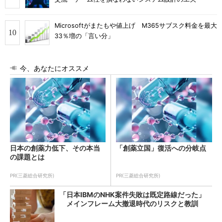
Microsoftがまたもや値上げ M365サブスク料金を最大
33％増の「言い分」
今、あなたにオススメ
日本の創薬力低下、その本当
「創薬立国」復活への分岐点
の課題とは
PR(三菱総合研究所)
PR(三菱総合研究所)
「日本IBMのNHK案件失敗は既定路線だった」
メインフレーム大撤退時代のリスクと教訓