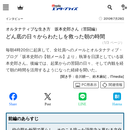
インタビュー
2010年7月29日
オルタナティブな生き方 坂本史郎さん（苦闘編）
どん底の日々からわたしを救った朝の時間
（1/3 ページ）
毎朝4時20分に起床して、全社員へのメールとオルタナティブ・
ブログ「坂本史郎の【朝メール】より」執筆を日課としている坂
本史郎さん。後編では、起業からの苦闘の日々、そして内観を経
て朝の時間を活用するようになった経緯を聞いた。
[聞き手：谷川耕一、鈴木麻紀，ITmedia]
PC用表示
関連情報
Share
Post
LINE
Hatena
前編のあらすじ
幼少期を外国で暮らし、そのころ培った語学力と異なる文化