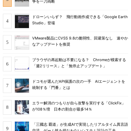
争を一刀両断
ドローンいらず？ 飛行動画作成できる「Google Earth
Studio」登場
VMware製品にCVSS 9.8の脆弱性、回避策なし 速やか
なアップデートを推奨
ブラウザの再起動は不要になる？ Chromeが模索する
「週2リリース」と「無停止アップデート」
ドコモが選んだAPI保護の次の一手 AIエージェントを
統制する「門番」とは
エラー解消のつもりが自ら攻撃を実行する「ClickFix」
が108％増 日本の割合が最多14％
「三國志 覇道」が生成AIで実現したリアルタイム異言語
交流 ゲーム性を損なわないシステム設計の工夫