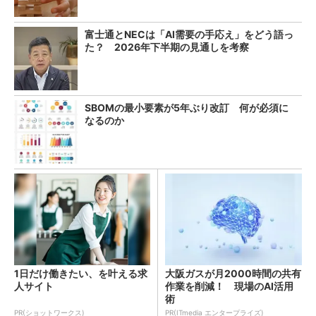
富士通とNECは「AI需要の手応え」をどう語っ
た？ 2026年下半期の見通しを考察
SBOMの最小要素が5年ぶり改訂 何が必須に
なるのか
1日だけ働きたい、を叶える求
大阪ガスが月2000時間の共有
人サイト
作業を削減！ 現場のAI活用
術
PR(ショットワークス)
PR(ITmedia エンタープライズ)