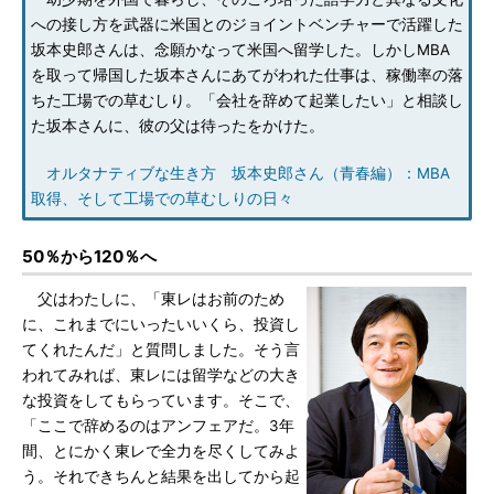
への接し方を武器に米国とのジョイントベンチャーで活躍した
坂本史郎さんは、念願かなって米国へ留学した。しかしMBA
を取って帰国した坂本さんにあてがわれた仕事は、稼働率の落
ちた工場での草むしり。「会社を辞めて起業したい」と相談し
た坂本さんに、彼の父は待ったをかけた。
オルタナティブな生き方 坂本史郎さん（青春編）：MBA
取得、そして工場での草むしりの日々
50％から120％へ
父はわたしに、「東レはお前のため
に、これまでにいったいいくら、投資し
てくれたんだ」と質問しました。そう言
われてみれば、東レには留学などの大き
な投資をしてもらっています。そこで、
「ここで辞めるのはアンフェアだ。3年
間、とにかく東レで全力を尽くしてみよ
う。それできちんと結果を出してから起