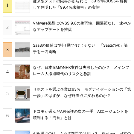
従来型テストの限界があらわに 3915件のOSSを解析
して判明した「99.4％未報告」の実態
VMware製品にCVSS 9.8の脆弱性、回避策なし 速やか
なアップデートを推奨
SaaSの価値は“割り勘”だけじゃない 「SaaSの死」論
争を一刀両断
なぜ、日本IBMのNHK案件は失敗したのか？ メインフ
レーム大撤退時代のリスクと教訓
リホストを選ぶ企業は63％ モダナイゼーションの「第
一歩」のはずが、なぜ終着点に変わるのか？
ドコモが選んだAPI保護の次の一手 AIエージェントを
統制する「門番」とは
AIを選ぶのは、もうIT部門ではない？ Gartner、日本の