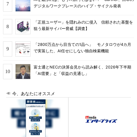
デジタルワークプレースのハイプ・サイクル発表
「正規ユーザー」を隠れみのに侵入 信頼された基盤を
狙う最新サイバー脅威【調査】
「2800万点から目当ての1品へ」 モノタロウが4カ月
で実装した、AI任せにしない独自検索機能
富士通とNECの決算会見から読み解く、2026年下半期
「AI需要」と「収益の見通し」
今、あなたにオススメ