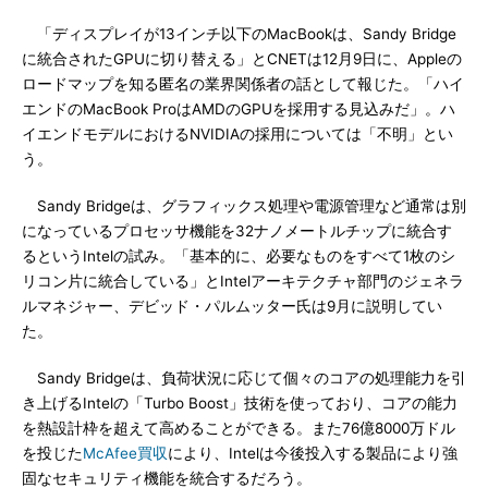
「ディスプレイが13インチ以下のMacBookは、Sandy Bridge
に統合されたGPUに切り替える」とCNETは12月9日に、Appleの
ロードマップを知る匿名の業界関係者の話として報じた。「ハイ
エンドのMacBook ProはAMDのGPUを採用する見込みだ」。ハ
イエンドモデルにおけるNVIDIAの採用については「不明」とい
う。
Sandy Bridgeは、グラフィックス処理や電源管理など通常は別
になっているプロセッサ機能を32ナノメートルチップに統合す
るというIntelの試み。「基本的に、必要なものをすべて1枚のシ
リコン片に統合している」とIntelアーキテクチャ部門のジェネラ
ルマネジャー、デビッド・パルムッター氏は9月に説明してい
た。
Sandy Bridgeは、負荷状況に応じて個々のコアの処理能力を引
き上げるIntelの「Turbo Boost」技術を使っており、コアの能力
を熱設計枠を超えて高めることができる。また76億8000万ドル
を投じた
McAfee買収
により、Intelは今後投入する製品により強
固なセキュリティ機能を統合するだろう。