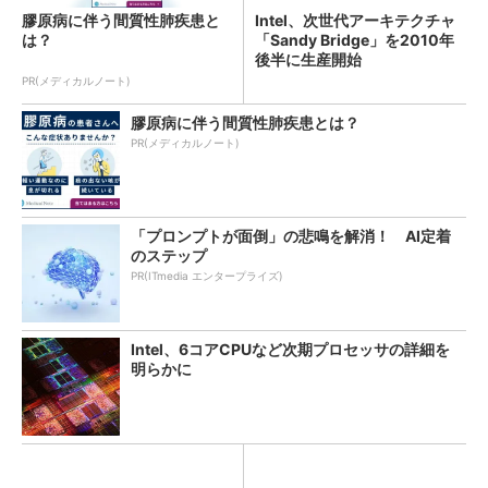
膠原病に伴う間質性肺疾患と
Intel、次世代アーキテクチャ
は？
「Sandy Bridge」を2010年
後半に生産開始
PR(メディカルノート)
膠原病に伴う間質性肺疾患とは？
PR(メディカルノート)
「プロンプトが面倒」の悲鳴を解消！ AI定着
のステップ
PR(ITmedia エンタープライズ)
Intel、6コアCPUなど次期プロセッサの詳細を
明らかに