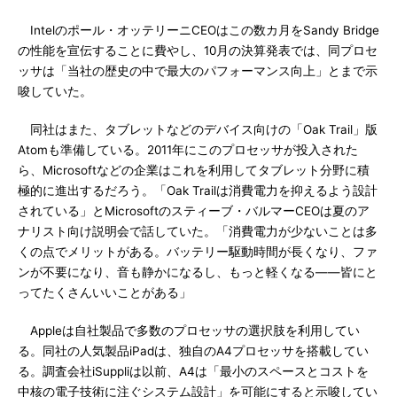
Intelのポール・オッテリーニCEOはこの数カ月をSandy Bridge
の性能を宣伝することに費やし、10月の決算発表では、同プロセ
ッサは「当社の歴史の中で最大のパフォーマンス向上」とまで示
唆していた。
同社はまた、タブレットなどのデバイス向けの「Oak Trail」版
Atomも準備している。2011年にこのプロセッサが投入された
ら、Microsoftなどの企業はこれを利用してタブレット分野に積
極的に進出するだろう。「Oak Trailは消費電力を抑えるよう設計
されている」とMicrosoftのスティーブ・バルマーCEOは夏のア
ナリスト向け説明会で話していた。「消費電力が少ないことは多
くの点でメリットがある。バッテリー駆動時間が長くなり、ファ
ンが不要になり、音も静かになるし、もっと軽くなる――皆にと
ってたくさんいいことがある」
Appleは自社製品で多数のプロセッサの選択肢を利用してい
る。同社の人気製品iPadは、独自のA4プロセッサを搭載してい
る。調査会社iSuppliは以前、A4は「最小のスペースとコストを
中核の電子技術に注ぐシステム設計」を可能にすると示唆してい