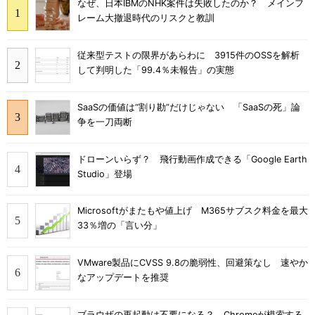
なぜ、日本IBMのNHK案件は失敗したのか？ メインフ
レーム大撤退時代のリスクと教訓
従来型テストの限界があらわに 3915件のOSSを解析
して判明した「99.4％未報告」の実態
SaaSの価値は“割り勘”だけじゃない 「SaaSの死」論
争を一刀両断
ドローンいらず？ 飛行動画作成できる「Google Earth
Studio」登場
Microsoftがまたもや値上げ M365サブスク料金を最大
33％増の「言い分」
VMware製品にCVSS 9.8の脆弱性、回避策なし 速やか
なアップデートを推奨
ブラウザの再起動は不要になる？ Chromeが模索する