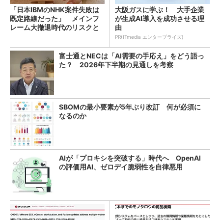
「日本IBMのNHK案件失敗は
大阪ガスに学ぶ！ 大手企業
既定路線だった」 メインフ
が生成AI導入を成功させる理
レーム大撤退時代のリスクと
由
教訓
PR(ITmedia エンタープライズ)
富士通とNECは「AI需要の手応え」をどう語っ
た？ 2026年下半期の見通しを考察
SBOMの最小要素が5年ぶり改訂 何が必須に
なるのか
AIが「プロキシを突破する」時代へ OpenAI
の評価用AI、ゼロデイ脆弱性を自律悪用