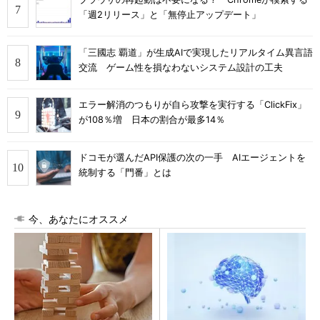
「週2リリース」と「無停止アップデート」
「三國志 覇道」が生成AIで実現したリアルタイム異言語
交流 ゲーム性を損なわないシステム設計の工夫
エラー解消のつもりが自ら攻撃を実行する「ClickFix」
が108％増 日本の割合が最多14％
ドコモが選んだAPI保護の次の一手 AIエージェントを
統制する「門番」とは
今、あなたにオススメ