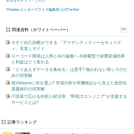
オルタナティブ・ブログ
ITmedia エンタープライズ編集部 公式Twitter
関連資料（ホワイトペーパー）
PR
今すぐ自己診断ができる 「アイデンティティーセキュリテ
ィ」見直しガイド
ローコード開発は人間とAIの協働へ AI搭載型で経費節減効果
と利益はどう変わる
「とりあえずデータを集める」は悪手? 報われない情シスのた
めの現実解
脱VMwareに何を選ぶ? 市場分析や実機検証から見えた仮想化
基盤移行の現実解
IT現場で広がる外部人材活用、“即戦力エンジニア”が支援する
サービスとは?
記事ランキング