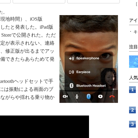
［
た。
（現地時間）、iOS版
アイ
ースしたと発表した。iPad版
キ
p Storeで公開された。ただ
設定が表示されない、連絡
注目
め、修正版が出るまでアッ
準備できたらあらためて発
人気
uetoothヘッドセットで手
e版には振動による画面のブ
きながらや揺れる乗り物か