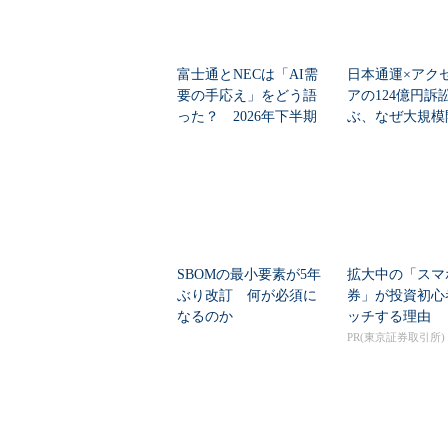
富士通とNECは「AI需
日本通運×アク
要の手応え」をどう語
アの124億円訴
った？ 2026年下半期
ぶ、なぜ大規模
の見通しを考...
は“燃える”のか
SBOMの最小要素が5年
拡大中の「スマ
ぶり改訂 何が必須に
券」が投資初心
なるのか
ッチする理由
PR(東京証券取引所)