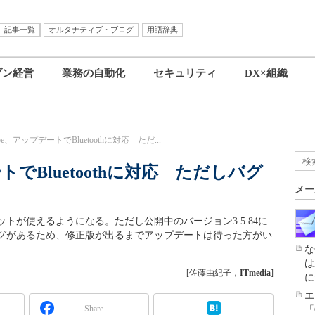
記事一覧
オルタナティブ・ブログ
用語辞典
ブン経営
業務の自動化
セキュリティ
DX×組織
ype、アップデートでBluetoothに対応 ただ...
ートでBluetoothに対応 ただしバグ
メー
thヘッドセットが使えるようになる。ただし公開中のバージョン3.5.84に
グがあるため、修正版が出るまでアップデートは待った方がい
な
は
[佐藤由紀子，
ITmedia
]
に
エ
Share
「