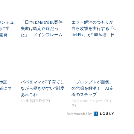
センチュ
「日本IBMのNHK案件
エラー解消のつもりが
訟に学
失敗は既定路線だっ
自ら攻撃を実行する「C
開発
た」 メインフレーム
lickFix」が108％増 日
大撤退時代のリスク...
本の割...
ホ証
パパ＆ママが“子育てし
「プロンプトが面倒」
者にマ
ながら働きやすい”制度
の悲鳴を解消！ AI定
あれこれ
着のステップ
PR(東京証券取引所)
PR(ITmedia エンタープライ
ズ)
Recommended by