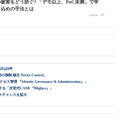
出は0件
 秘文 Device Control」
dentity Governance & Administration』」
世代CASB 『Bitglass』」
スチャンスを拡大