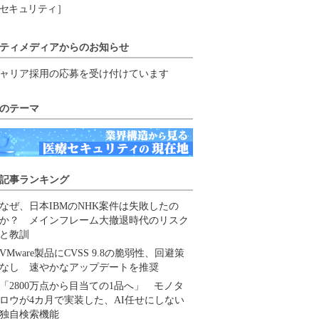
セキュリティ］
ティメディアからのお知らせ
ャリア採用の応募を受け付けています
のテーマ
記事ランキング
なぜ、日本IBMのNHK案件は失敗したの
か？ メインフレーム大撤退時代のリスク
と教訓
VMware製品にCVSS 9.8の脆弱性、回避策
なし 速やかなアップデートを推奨
「2800万点から目当ての1品へ」 モノタ
ロウが4カ月で実装した、AI任せにしない
独自検索機能