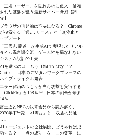
「正規ユーザー」を隠れみのに侵入 信頼
された基盤を狙う最新サイバー脅威【調
査】
ブラウザの再起動は不要になる？ Chrome
が模索する「週2リリース」と「無停止ア
ップデート」
「三國志 覇道」が生成AIで実現したリアル
タイム異言語交流 ゲーム性を損なわない
システム設計の工夫
AIを選ぶのは、もうIT部門ではない？
Gartner、日本のデジタルワークプレースの
ハイプ・サイクル発表
エラー解消のつもりが自ら攻撃を実行する
「ClickFix」が108％増 日本の割合が最多
14％
富士通とNECの決算会見から読み解く、
2026年下半期「AI需要」と「収益の見通
し」
AIエージェントの全社展開、どうやれば成
功する？ 「点の成功」を「面の変革」に