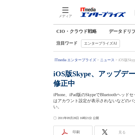
メディア
CIO・クラウド戦略
データドリ
注目ワード
エンタープライズAI
ITmedia エンタープライズ
ニュース
iOS版Sk
iOS版Skype、アップデ
修正中
iPhone、iPad版のSkypeでBluetoo
はアカウント設定が表示されないなどのバ
い。
2011年09月28日 16時21分 公開
印刷
見る