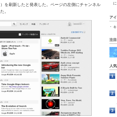
に
ジ）を刷新したと発表した。ページの左側にチャンネル
れた。
アイ
キ
注目
人気