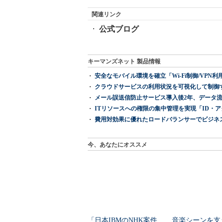
関連リンク
公式ブログ
キーマンズネット 製品情報
安全なモバイル環境を確立「Wi-Fi制御/VPN利用の強制
クラウドサービスの利用状況を可視化して制御する「次
メール誤送信防止サービス導入後2年、データ流
ITリソースへの権限の集中管理を実現「ID・アクセス管理 『I
費用対効果に優れたロードバランサーでビジネ
今、あなたにオススメ
「日本IBMのNHK案件
音楽シーンを支