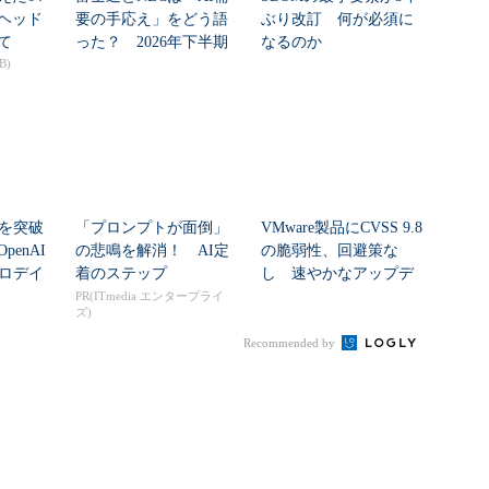
ヘッド
要の手応え」をどう語
ぶり改訂 何が必須に
て
った？ 2026年下半期
なるのか
B)
の見通しを考...
シを突破
「プロンプトが面倒」
VMware製品にCVSS 9.8
enAI
の悲鳴を解消！ AI定
の脆弱性、回避策な
ゼロデイ
着のステップ
し 速やかなアップデ
ートを推...
PR(ITmedia エンタープライ
ズ)
Recommended by