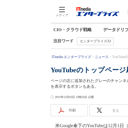
メディア
CIO・クラウド戦略
データドリ
注目ワード
エンタープライズAI
ITmedia エンタープライズ
ニュース
YouTu
YouTubeのトップペ
ページの左に追加されたグレーのチャンネル管理
を表示するボタンもある。
2011年12月02日 12時53分 公開
印刷
見る
米Google傘下のYouTubeは12月