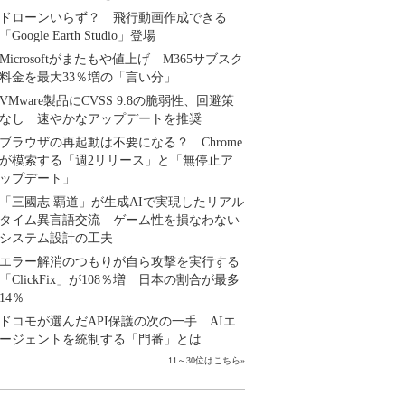
ドローンいらず？ 飛行動画作成できる
「Google Earth Studio」登場
Microsoftがまたもや値上げ M365サブスク
料金を最大33％増の「言い分」
VMware製品にCVSS 9.8の脆弱性、回避策
なし 速やかなアップデートを推奨
ブラウザの再起動は不要になる？ Chrome
が模索する「週2リリース」と「無停止ア
ップデート」
「三國志 覇道」が生成AIで実現したリアル
タイム異言語交流 ゲーム性を損なわない
システム設計の工夫
エラー解消のつもりが自ら攻撃を実行する
「ClickFix」が108％増 日本の割合が最多
14％
ドコモが選んだAPI保護の次の一手 AIエ
ージェントを統制する「門番」とは
11～30位はこちら
»