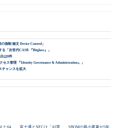
 秘文 Device Control」
世代CASB 『Bitglass』」
出は0件
dentity Governance & Administration』」
スチャンスを拡大
えた64
富士通とNECは「AI需
SBOMの最小要素が5年