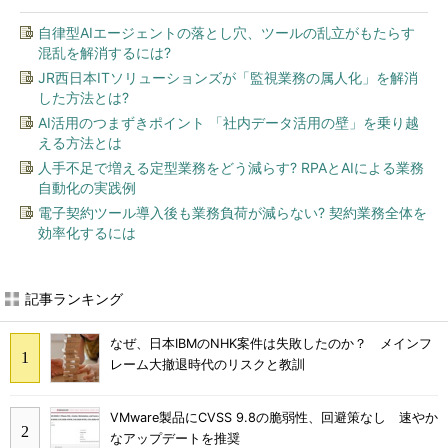
自律型AIエージェントの落とし穴、ツールの乱立がもたらす
混乱を解消するには?
JR西日本ITソリューションズが「監視業務の属人化」を解消
した方法とは?
AI活用のつまずきポイント 「社内データ活用の壁」を乗り越
える方法とは
人手不足で増える定型業務をどう減らす? RPAとAIによる業務
自動化の実践例
電子契約ツール導入後も業務負荷が減らない? 契約業務全体を
効率化するには
記事ランキング
なぜ、日本IBMのNHK案件は失敗したのか？ メインフ
レーム大撤退時代のリスクと教訓
VMware製品にCVSS 9.8の脆弱性、回避策なし 速やか
なアップデートを推奨