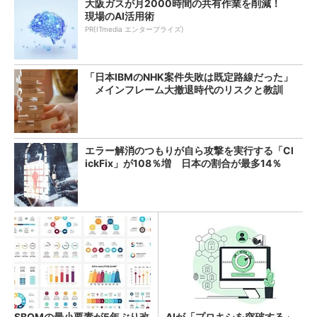
大阪ガスが月2000時間の共有作業を削減！
現場のAI活用術
PR(ITmedia エンタープライズ)
「日本IBMのNHK案件失敗は既定路線だった」
メインフレーム大撤退時代のリスクと教訓
エラー解消のつもりが自ら攻撃を実行する「Cl
ickFix」が108％増 日本の割合が最多14％
SBOMの最小要素が5年ぶり改
AIが「プロキシを突破する」