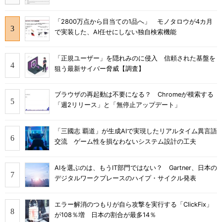
「2800万点から目当ての1品へ」 モノタロウが4カ月
で実装した、AI任せにしない独自検索機能
「正規ユーザー」を隠れみのに侵入 信頼された基盤を
狙う最新サイバー脅威【調査】
ブラウザの再起動は不要になる？ Chromeが模索する
「週2リリース」と「無停止アップデート」
「三國志 覇道」が生成AIで実現したリアルタイム異言語
交流 ゲーム性を損なわないシステム設計の工夫
AIを選ぶのは、もうIT部門ではない？ Gartner、日本の
デジタルワークプレースのハイプ・サイクル発表
エラー解消のつもりが自ら攻撃を実行する「ClickFix」
が108％増 日本の割合が最多14％