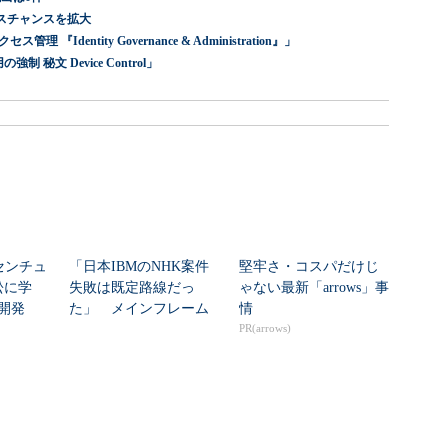
スチャンスを拡大
dentity Governance & Administration』」
 秘文 Device Control」
センチュ
「日本IBMのNHK案件
堅牢さ・コスパだけじ
訟に学
失敗は既定路線だっ
ゃない最新「arrows」事
開発
た」 メインフレーム
情
大撤退時代のリスク...
PR(arrows)