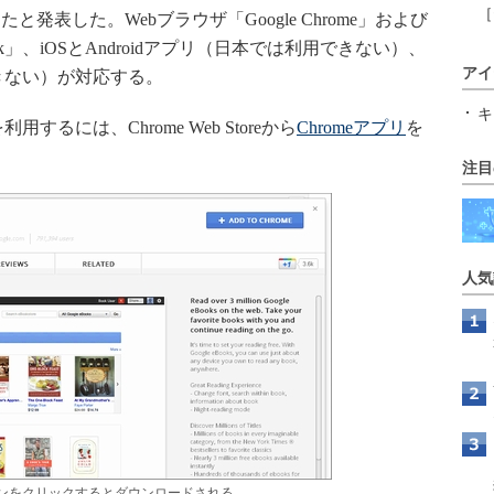
［
表した。Webブラウザ「Google Chrome」および
book」、iOSとAndroidアプリ（日本では利用できない）、
アイ
きない）が対応する。
キ
るには、Chrome Web Storeから
Chromeアプリ
を
注目
人気
」ボタンをクリックするとダウンロードされる