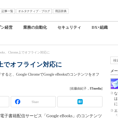
記事一覧
オルタナティブ・ブログ
用語辞典
ブン経営
業務の自動化
セキュリティ
DX×組織
 eBooks、Chrome上でオフライン対応に
rome上でオフライン対応に
メー
すると、Google ChromeでGoogle eBooksのコンテンツをオフ
[佐藤由紀子，
ITmedia
]
な
は
Share
に
エ
電子書籍配信サービス「Google eBooks」のコンテンツ
「