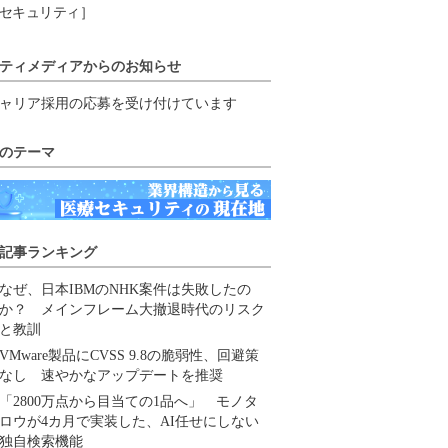
セキュリティ］
ティメディアからのお知らせ
ャリア採用の応募を受け付けています
のテーマ
記事ランキング
なぜ、日本IBMのNHK案件は失敗したの
か？ メインフレーム大撤退時代のリスク
と教訓
VMware製品にCVSS 9.8の脆弱性、回避策
なし 速やかなアップデートを推奨
「2800万点から目当ての1品へ」 モノタ
ロウが4カ月で実装した、AI任せにしない
独自検索機能