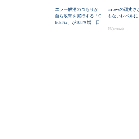
エラー解消のつもりが
arrowsの頑丈
自ら攻撃を実行する「C
もないレベルに
lickFix」が108％増 日
本の割...
PR(arrows)