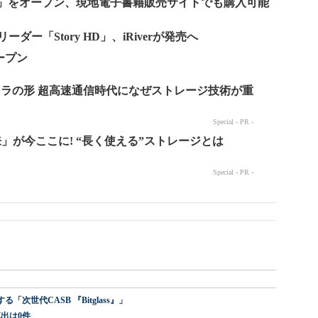
eBooks」をオープン、現地電子書籍販売サイトでも購入可能
リーダー「Story HD」、iRiverが発売へ
ープン
世代CASB 『Bitglass』」
出は0件