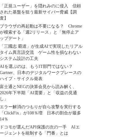
「正規ユーザー」を隠れみのに侵入 信頼
された基盤を狙う最新サイバー脅威【調
査】
ブラウザの再起動は不要になる？ Chrome
が模索する「週2リリース」と「無停止ア
ップデート」
「三國志 覇道」が生成AIで実現したリアル
タイム異言語交流 ゲーム性を損なわない
システム設計の工夫
AIを選ぶのは、もうIT部門ではない？
Gartner、日本のデジタルワークプレースの
ハイプ・サイクル発表
富士通とNECの決算会見から読み解く、
2026年下半期「AI需要」と「収益の見通
し」
エラー解消のつもりが自ら攻撃を実行する
「ClickFix」が108％増 日本の割合が最多
14％
ドコモが選んだAPI保護の次の一手 AIエ
ージェントを統制する「門番」とは