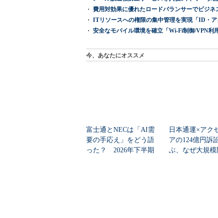
費用対効果に優れたロードバランサーでビジネ
ITリソースへの権限の集中管理を実現「ID・アクセス管理 『I
安全なモバイル環境を確立「Wi-Fi制御/VPN利用の強制
今、あなたにオススメ
富士通とNECは「AI需
日本通運×アク
要の手応え」をどう語
アの124億円訴
った？ 2026年下半期
ぶ、なぜ大規模
の見通しを考...
は“燃える”のか