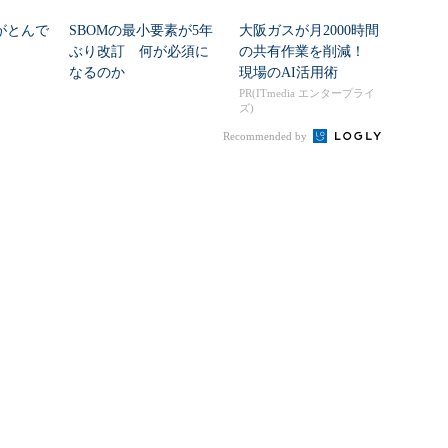
さがとんで
SBOMの最小要素が5年
大阪ガスが月2000時間
ぶり改訂 何が必須に
の共有作業を削減！
なるのか
現場のAI活用術
PR(ITmedia エンタープライ
ズ)
Recommended by