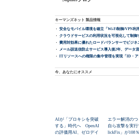
キーマンズネット 製品情報
安全なモバイル環境を確立「Wi-Fi制御/VPN利用の強制
クラウドサービスの利用状況を可視化して制御する「次
費用対効果に優れたロードバランサーでビジネ
メール誤送信防止サービス導入後2年、データ流
ITリソースへの権限の集中管理を実現「ID・アクセス管理 『I
今、あなたにオススメ
AIが「プロキシを突破
エラー解消のつ
する」時代へ OpenAI
自ら攻撃を実行
の評価用AI、ゼロデイ
lickFix」が10
脆弱性を自...
本の割...