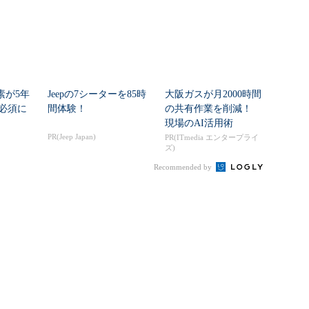
素が5年
Jeepの7シーターを85時
大阪ガスが月2000時間
必須に
間体験！
の共有作業を削減！
現場のAI活用術
PR(Jeep Japan)
PR(ITmedia エンタープライ
ズ)
Recommended by