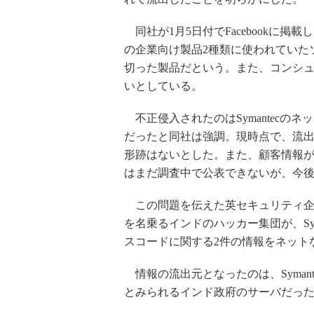
同社が1月5日付でFacebookに掲
の企業向け製品2種類に使われていた
切った製品だという。また、コンシュー
いとしている。
不正侵入されたのはSymantecの
だったと同社は強調。現時点で、流出に
形跡はないとした。また、顧客情報
はまだ調査中で公表できないが、今
この問題を伝えた英セキュリティ企業のSoph
を名乗るインドのハッカー集団が、Symant
スコードに関する2件の情報をネット
情報の流出元となったのは、Syman
とみられるインド政府のサーバだったよ