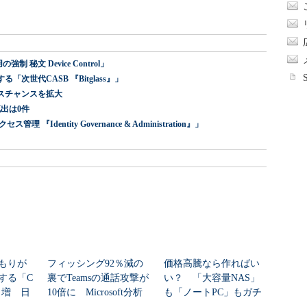
 秘文 Device Control」
世代CASB 『Bitglass』」
スチャンスを拡大
出は0件
dentity Governance & Administration』」
もりが
フィッシング92％減の
価格高騰なら作ればい
する「C
裏でTeamsの通話攻撃が
い？ 「大容量NAS」
8％増 日
10倍に Microsoft分析
も「ノートPC」もガチ
自作した学生たち...