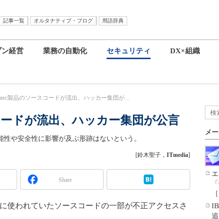
記事一覧
オルタナティブ・ブログ
用語辞典
ブン経営
業務の自動化
セキュリティ
DX×組織
antec製品のソースコードが流出、ハッカー集団が...
ースコードが流出、ハッカー集団が公言
メー
の機能性や安全性に影響が及ぶ形跡はないという。
[鈴木聖子，
ITmedia
]
エ
Share
「
［
製品に使われていたソースコードの一部が不正アクセスさ
I
追