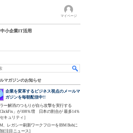
マイページ
中小企業IT活用
ルマガジンのお知らせ
企業を変革するビジネス視点のメールマ
ガジンを毎朝配信中!!
ラー解消のつもりが自ら攻撃を実行する
ClickFix」が108％増 日本の割合が 最多14％
セキュリティ］
BM、レガシー刷新ワークフローをIBM Bobに
加[注目ニュース]