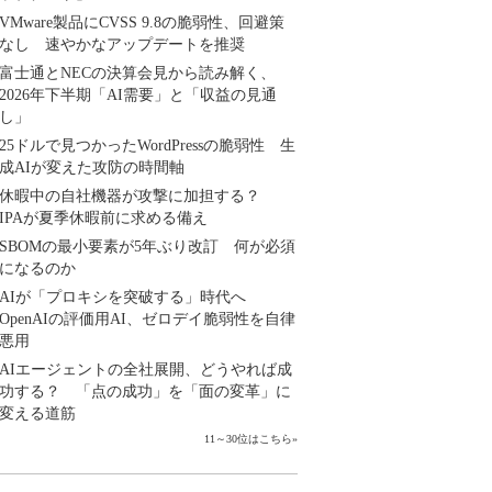
VMware製品にCVSS 9.8の脆弱性、回避策
なし 速やかなアップデートを推奨
富士通とNECの決算会見から読み解く、
2026年下半期「AI需要」と「収益の見通
し」
25ドルで見つかったWordPressの脆弱性 生
成AIが変えた攻防の時間軸
休暇中の自社機器が攻撃に加担する？
IPAが夏季休暇前に求める備え
SBOMの最小要素が5年ぶり改訂 何が必須
になるのか
AIが「プロキシを突破する」時代へ
OpenAIの評価用AI、ゼロデイ脆弱性を自律
悪用
AIエージェントの全社展開、どうやれば成
功する？ 「点の成功」を「面の変革」に
変える道筋
11～30位はこちら
»