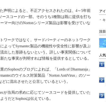
載した声明によると、不正アクセスされたのは、4～5年前
アイ
ソースコードの一部。そのうち1種類は既に提供を打ち
キ
マー向けのNortonシリーズ製品は影響を受けていな
注目
ネットワークではなく、サードパーティーのネットワーク
よってSymantec製品の機能性や安全性に影響が及ぶ
が流出した形跡もないという。詳しい事実関係について
人気
後新たな事実が判明すれば情報を提供するとしている。
osのブログによれば、「Lords of Dharmaraja」
ecのウイルス対策製品「Norton AntiVirus」のソー
などに流出させたと公言しているという。
tecが当局の求めに応じてソースコードを提供していた
うだとSophosは伝えている。