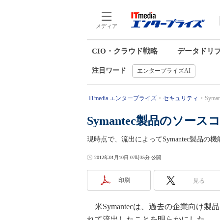
メディア
CIO・クラウド戦略
データドリ
注目ワード
エンタープライズAI
ITmedia エンタープライズ
セキュリティ
Sym
Symantec製品のソ
現時点で、流出によってSymantec製品
2012年01月10日 07時35分 公開
印刷
見る
米Symantecは、過去の企業向け
れて流出したことを明らかにした。