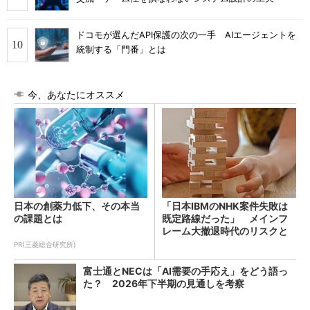
ドコモが選んだAPI保護の次の一手 AIエージェントを
統制する「門番」とは
今、あなたにオススメ
日本の創薬力低下、その本当
「日本IBMのNHK案件失敗は
の課題とは
既定路線だった」 メインフ
レーム大撤退時代のリスクと
教訓
PR(三菱総合研究所)
富士通とNECは「AI需要の手応え」をどう語っ
た？ 2026年下半期の見通しを考察