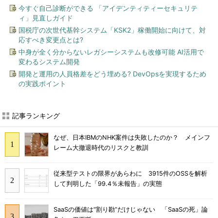
今すぐ自己診断ができる 「アイデンティティーセキュリテ
ィ」見直しガイド
国税庁の次世代基幹システム「KSK2」稼働開始に向けて、対
応すべき変更点とは?
中身が全く分からないレガシーシステムも改修可能 AI活用で
変わるシステム開発
開発と運用の人員格差をどう埋める? DevOpsを実現するため
の実践ポイント
記事ランキング
なぜ、日本IBMのNHK案件は失敗したのか？ メインフ
レーム大撤退時代のリスクと教訓
従来型テストの限界があらわに 3915件のOSSを解析
して判明した「99.4％未報告」の実態
SaaSの価値は“割り勘”だけじゃない 「SaaSの死」論