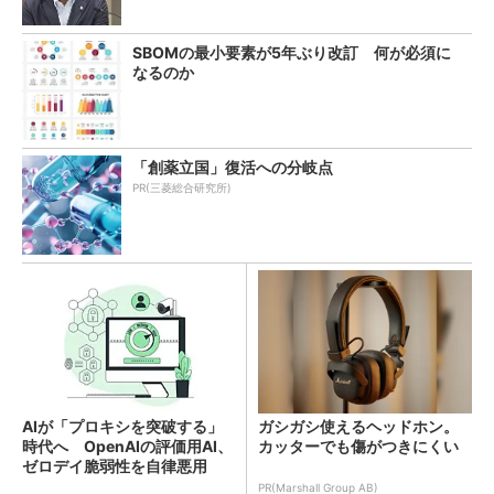
SBOMの最小要素が5年ぶり改訂 何が必須に
なるのか
「創薬立国」復活への分岐点
PR(三菱総合研究所)
AIが「プロキシを突破する」
ガシガシ使えるヘッドホン。
時代へ OpenAIの評価用AI、
カッターでも傷がつきにくい
ゼロデイ脆弱性を自律悪用
PR(Marshall Group AB)