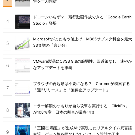
争を一刀両断
ドローンいらず？ 飛行動画作成できる「Google Earth
Studio」登場
Microsoftがまたもや値上げ M365サブスク料金を最大
33％増の「言い分」
VMware製品にCVSS 9.8の脆弱性、回避策なし 速やか
なアップデートを推奨
ブラウザの再起動は不要になる？ Chromeが模索する
「週2リリース」と「無停止アップデート」
エラー解消のつもりが自ら攻撃を実行する「ClickFix」
が108％増 日本の割合が最多14％
「三國志 覇道」が生成AIで実現したリアルタイム異言語
交流 ゲーム性を損なわないシステム設計の工夫