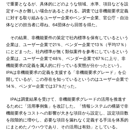
で重要となるが、具体的にどのような領域、水準、項目などを設
定すべきか難しい場合があるとされる。調査では非機能要求定義
に対する取り組みをユーザー企業やベンダー企業、官公庁・自治
体などの担当者に尋ね、64団体から回答を得た。
その結果、非機能要件の策定で社内標準を保有しているという
企業は、ユーザー企業で21％、ベンダー企業で13％（平均17％）
にとどまった。社内標準が無く類似案件を参考にしているという
企業は、ユーザー企業で48％、ベンダー企業で67％に上り、非
機能要求の定義を属人的に行っている実態が分かったという。
IPAは非機能要求の定義を支援する「非機能要求グレード」を公
開しているが、この存在を知っているというのはユーザー企業で
14％、ベンダー企業では37％だった。
IPAは調査結果を受けて、非機能要求グレードの活用を推進す
るために「活用事例集」を改訂した。「情報システムの構築で非
機能要求をコストへの影響が大きな項目から設定し、設定項目数
を段階的に増やし、必要な項目を漏れなく定義する手法を体系的
にまとめたノウハウであり、その活用は有効」としている。