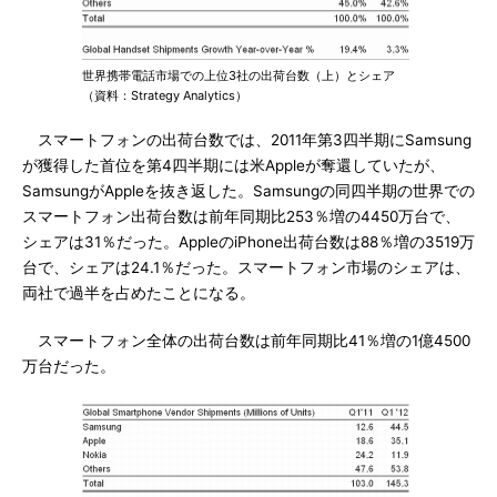
世界携帯電話市場での上位3社の出荷台数（上）とシェア
（資料：Strategy Analytics）
スマートフォンの出荷台数では、2011年第3四半期にSamsung
が獲得した首位を第4四半期には米Appleが奪還していたが、
SamsungがAppleを抜き返した。Samsungの同四半期の世界での
スマートフォン出荷台数は前年同期比253％増の4450万台で、
シェアは31％だった。AppleのiPhone出荷台数は88％増の3519万
台で、シェアは24.1％だった。スマートフォン市場のシェアは、
両社で過半を占めたことになる。
スマートフォン全体の出荷台数は前年同期比41％増の1億4500
万台だった。