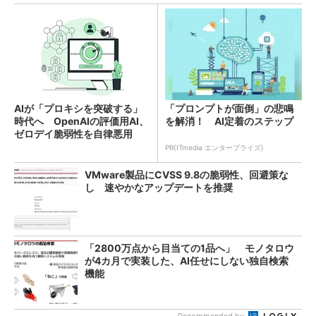
AIが「プロキシを突破する」
「プロンプトが面倒」の悲鳴
時代へ OpenAIの評価用AI、
を解消！ AI定着のステップ
ゼロデイ脆弱性を自律悪用
PR(ITmedia エンタープライズ)
VMware製品にCVSS 9.8の脆弱性、回避策な
し 速やかなアップデートを推奨
「2800万点から目当ての1品へ」 モノタロウ
が4カ月で実装した、AI任せにしない独自検索
機能
Recommended by