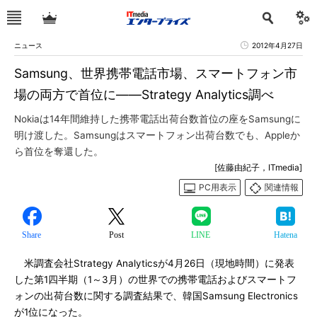
ニュース
2012年4月27日
Samsung、世界携帯電話市場、スマートフォン市
場の両方で首位に――Strategy Analytics調べ
Nokiaは14年間維持した携帯電話出荷台数首位の座をSamsungに
明け渡した。Samsungはスマートフォン出荷台数でも、Appleか
ら首位を奪還した。
[佐藤由紀子，ITmedia]
PC用表示
関連情報
Share
Post
LINE
Hatena
米調査会社Strategy Analyticsが4月26日（現地時間）に発表
した第1四半期（1～3月）の世界での携帯電話およびスマートフ
ォンの出荷台数に関する調査結果で、韓国Samsung Electronics
が1位になった。