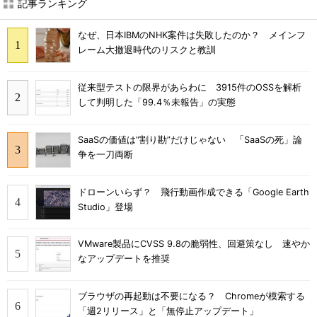
記事ランキング
なぜ、日本IBMのNHK案件は失敗したのか？ メインフ
レーム大撤退時代のリスクと教訓
従来型テストの限界があらわに 3915件のOSSを解析
して判明した「99.4％未報告」の実態
SaaSの価値は“割り勘”だけじゃない 「SaaSの死」論
争を一刀両断
ドローンいらず？ 飛行動画作成できる「Google Earth
Studio」登場
VMware製品にCVSS 9.8の脆弱性、回避策なし 速やか
なアップデートを推奨
ブラウザの再起動は不要になる？ Chromeが模索する
「週2リリース」と「無停止アップデート」