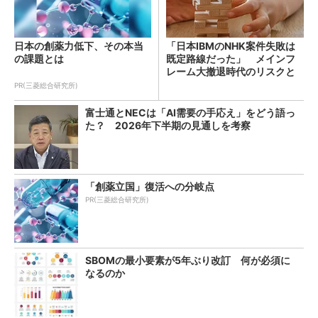
日本の創薬力低下、その本当
「日本IBMのNHK案件失敗は
の課題とは
既定路線だった」 メインフ
レーム大撤退時代のリスクと
教訓
PR(三菱総合研究所)
富士通とNECは「AI需要の手応え」をどう語っ
た？ 2026年下半期の見通しを考察
「創薬立国」復活への分岐点
PR(三菱総合研究所)
SBOMの最小要素が5年ぶり改訂 何が必須に
なるのか