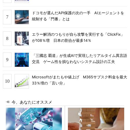
ドコモが選んだAPI保護の次の一手 AIエージェントを
統制する「門番」とは
エラー解消のつもりが自ら攻撃を実行する「ClickFix」
が108％増 日本の割合が最多14％
「三國志 覇道」が生成AIで実現したリアルタイム異言語
交流 ゲーム性を損なわないシステム設計の工夫
Microsoftがまたもや値上げ M365サブスク料金を最大
33％増の「言い分」
今、あなたにオススメ