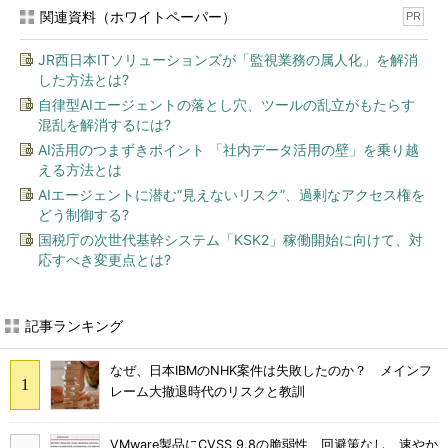
関連資料（ホワイトペーパー）
PR
JR西日本ITソリューションズが「監視業務の属人化」を解消
した方法とは?
自律型AIエージェントの落とし穴、ツールの乱立がもたらす
混乱を解消するには?
AI活用のつまずきポイント 「社内データ活用の壁」を乗り越
える方法とは
AIエージェントに潜む“見えないリスク”、過剰なアクセス権を
どう制御する?
国税庁の次世代基幹システム「KSK2」稼働開始に向けて、対
応すべき変更点とは?
記事ランキング
なぜ、日本IBMのNHK案件は失敗したのか？ メインフ
レーム大撤退時代のリスクと教訓
VMware製品にCVSS 9.8の脆弱性、回避策なし 速やか