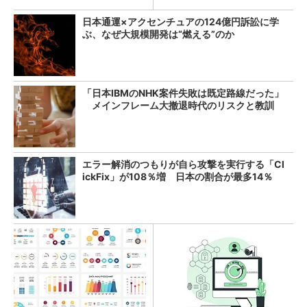
日本通運×アクセンチュアの124億円訴訟に学
ぶ、なぜ大規模開発は“燃える”のか
「日本IBMのNHK案件失敗は既定路線だった」
メインフレーム大撤退時代のリスクと教訓
エラー解消のつもりが自ら攻撃を実行する「Cl
ickFix」が108％増 日本の割合が最多14％