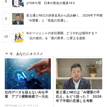
が108％増 日本の割合が最多14％
富士通とNECの決算会見から読み解く、2026年下半期
「AI需要」と「収益の見通し」
AIエージェントの全社展開、どうやれば成功する？
「点の成功」を「面の変革」に変える道筋
今、あなたにオススメ
社内データを扱えないAIを卒
富士通とNECは「AI需要の手
業 アプリ横断検索で一元化
応え」をどう語った？ 2026
年下半期の見通しを考察
PR(ITmedia エンタープライズ)