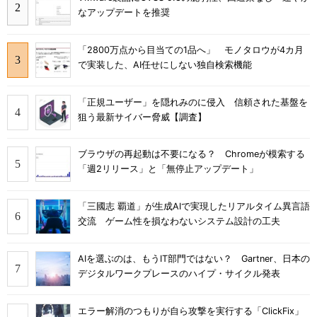
なアップデートを推奨
「2800万点から目当ての1品へ」 モノタロウが4カ月
で実装した、AI任せにしない独自検索機能
「正規ユーザー」を隠れみのに侵入 信頼された基盤を
狙う最新サイバー脅威【調査】
ブラウザの再起動は不要になる？ Chromeが模索する
「週2リリース」と「無停止アップデート」
「三國志 覇道」が生成AIで実現したリアルタイム異言語
交流 ゲーム性を損なわないシステム設計の工夫
AIを選ぶのは、もうIT部門ではない？ Gartner、日本の
デジタルワークプレースのハイプ・サイクル発表
エラー解消のつもりが自ら攻撃を実行する「ClickFix」