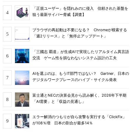
「正規ユーザー」を隠れみのに侵入 信頼された基盤を
狙う最新サイバー脅威【調査】
ブラウザの再起動は不要になる？ Chromeが模索する
「週2リリース」と「無停止アップデート」
「三國志 覇道」が生成AIで実現したリアルタイム異言語
交流 ゲーム性を損なわないシステム設計の工夫
AIを選ぶのは、もうIT部門ではない？ Gartner、日本の
デジタルワークプレースのハイプ・サイクル発表
富士通とNECの決算会見から読み解く、2026年下半期
「AI需要」と「収益の見通し」
エラー解消のつもりが自ら攻撃を実行する「ClickFix」
が108％増 日本の割合が最多14％