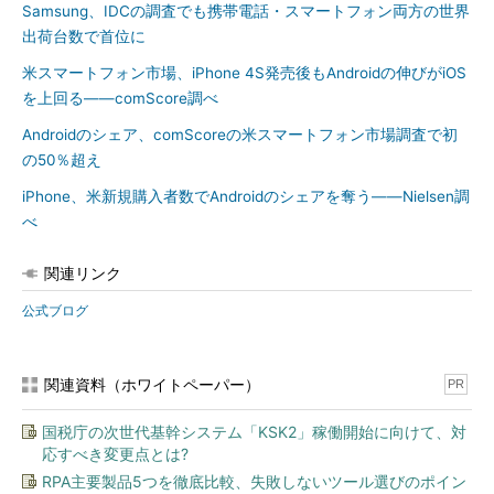
Samsung、IDCの調査でも携帯電話・スマートフォン両方の世界
出荷台数で首位に
米スマートフォン市場、iPhone 4S発売後もAndroidの伸びがiOS
を上回る――comScore調べ
Androidのシェア、comScoreの米スマートフォン市場調査で初
の50％超え
iPhone、米新規購入者数でAndroidのシェアを奪う――Nielsen調
べ
関連リンク
公式ブログ
関連資料（ホワイトペーパー）
PR
国税庁の次世代基幹システム「KSK2」稼働開始に向けて、対
応すべき変更点とは?
RPA主要製品5つを徹底比較、失敗しないツール選びのポイン