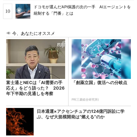
ドコモが選んだAPI保護の次の一手 AIエージェントを
統制する「門番」とは
今、あなたにオススメ
富士通とNECは「AI需要の手
「創薬立国」復活への分岐点
応え」をどう語った？ 2026
年下半期の見通しを考察
PR(三菱総合研究所)
日本通運×アクセンチュアの124億円訴訟に学
ぶ、なぜ大規模開発は“燃える”のか