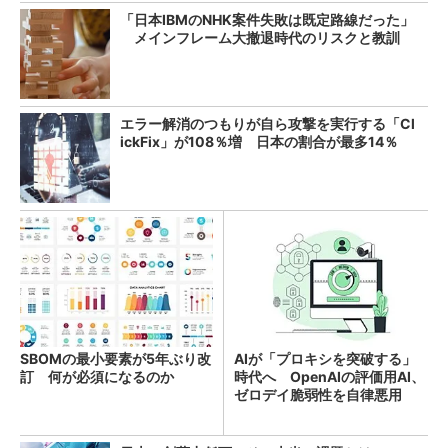
「日本IBMのNHK案件失敗は既定路線だった」
メインフレーム大撤退時代のリスクと教訓
エラー解消のつもりが自ら攻撃を実行する「Cl
ickFix」が108％増 日本の割合が最多14％
SBOMの最小要素が5年ぶり改
AIが「プロキシを突破する」
訂 何が必須になるのか
時代へ OpenAIの評価用AI、
ゼロデイ脆弱性を自律悪用