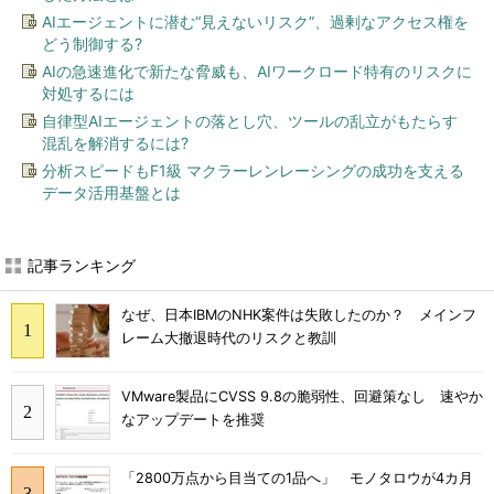
AIエージェントに潜む“見えないリスク”、過剰なアクセス権を
どう制御する?
AIの急速進化で新たな脅威も、AIワークロード特有のリスクに
対処するには
自律型AIエージェントの落とし穴、ツールの乱立がもたらす
混乱を解消するには?
分析スピードもF1級 マクラーレンレーシングの成功を支える
データ活用基盤とは
記事ランキング
なぜ、日本IBMのNHK案件は失敗したのか？ メインフ
レーム大撤退時代のリスクと教訓
VMware製品にCVSS 9.8の脆弱性、回避策なし 速やか
なアップデートを推奨
「2800万点から目当ての1品へ」 モノタロウが4カ月