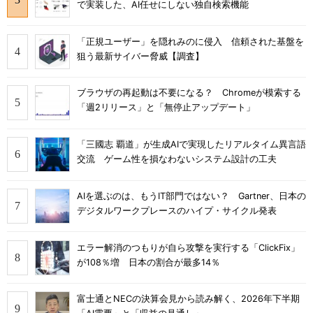
で実装した、AI任せにしない独自検索機能
「正規ユーザー」を隠れみのに侵入 信頼された基盤を
狙う最新サイバー脅威【調査】
ブラウザの再起動は不要になる？ Chromeが模索する
「週2リリース」と「無停止アップデート」
「三國志 覇道」が生成AIで実現したリアルタイム異言語
交流 ゲーム性を損なわないシステム設計の工夫
AIを選ぶのは、もうIT部門ではない？ Gartner、日本の
デジタルワークプレースのハイプ・サイクル発表
エラー解消のつもりが自ら攻撃を実行する「ClickFix」
が108％増 日本の割合が最多14％
富士通とNECの決算会見から読み解く、2026年下半期