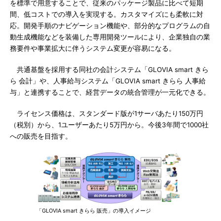
を標準で用意することで、従来のパッケージ製品に比べて短期
間、低コストでの導入を実現する。カスタマイズにも柔軟に対
応。開発手順のナビゲーション機能や、部分的なプログラムの自
動生成機能などを装備した専用開発ツールにより、企業独自の業
務要件や事業拡大に伴うシステム変更が容易になる。
共通基盤を採用する同社の会計システム「GLOVIA smart きら
ら 会計」や、人事給与システム「GLOVIA smart きらら 人事給
与」と連携することで、経営データの統合管理が一元化できる。
ライセンス価格は、スタンダード版が1サーバあたり150万円
（税別）から、1ユーザーあたり5万円から。今後3年間で1000社
への販売を目指す。
「GLOVIA smart きらら 販売」の導入イメージ