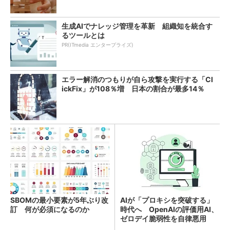
生成AIでナレッジ管理を革新 組織知を統合す
るツールとは
PR(ITmedia エンタープライズ)
エラー解消のつもりが自ら攻撃を実行する「Cl
ickFix」が108％増 日本の割合が最多14％
SBOMの最小要素が5年ぶり改
AIが「プロキシを突破する」
訂 何が必須になるのか
時代へ OpenAIの評価用AI、
ゼロデイ脆弱性を自律悪用