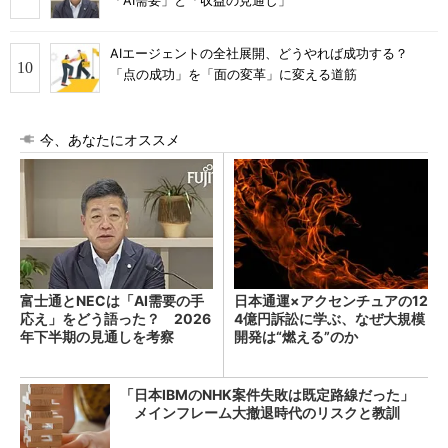
「AI需要」と「収益の見通し」
AIエージェントの全社展開、どうやれば成功する？
「点の成功」を「面の変革」に変える道筋
今、あなたにオススメ
富士通とNECは「AI需要の手
日本通運×アクセンチュアの12
応え」をどう語った？ 2026
4億円訴訟に学ぶ、なぜ大規模
年下半期の見通しを考察
開発は“燃える”のか
「日本IBMのNHK案件失敗は既定路線だった」
メインフレーム大撤退時代のリスクと教訓