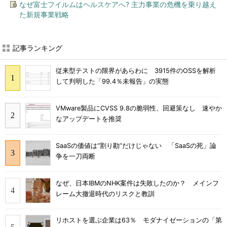
なぜ富士フイルムはヘルスケアへ? 主力事業の危機を乗り越え
た新規事業戦略
記事ランキング
従来型テストの限界があらわに 3915件のOSSを解析
して判明した「99.4％未報告」の実態
VMware製品にCVSS 9.8の脆弱性、回避策なし 速やか
なアップデートを推奨
SaaSの価値は“割り勘”だけじゃない 「SaaSの死」論
争を一刀両断
なぜ、日本IBMのNHK案件は失敗したのか？ メインフ
レーム大撤退時代のリスクと教訓
リホストを選ぶ企業は63％ モダナイゼーションの「第