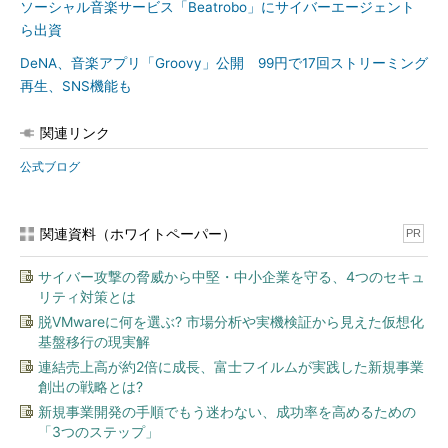
ソーシャル音楽サービス「Beatrobo」にサイバーエージェント
ら出資
DeNA、音楽アプリ「Groovy」公開 99円で17回ストリーミング
再生、SNS機能も
関連リンク
公式ブログ
関連資料（ホワイトペーパー）
PR
サイバー攻撃の脅威から中堅・中小企業を守る、4つのセキュ
リティ対策とは
脱VMwareに何を選ぶ? 市場分析や実機検証から見えた仮想化
基盤移行の現実解
連結売上高が約2倍に成長、富士フイルムが実践した新規事業
創出の戦略とは?
新規事業開発の手順でもう迷わない、成功率を高めるための
「3つのステップ」