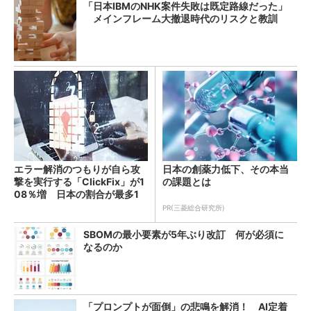
「日本IBMのNHK案件失敗は既定路線だった」
メインフレーム大撤退時代のリスクと教訓
エラー解消のつもりが自ら攻
日本の創薬力低下、その本当
撃を実行する「ClickFix」が1
の課題とは
08％増 日本の割合が最多1
4％
PR(三菱総合研究所)
SBOMの最小要素が5年ぶり改訂 何が必須に
なるのか
「プロンプトが面倒」の悲鳴を解消！ AI定着