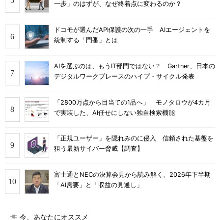
一歩」のはずが、なぜ終着点に変わるのか？
ドコモが選んだAPI保護の次の一手 AIエージェントを
統制する「門番」とは
AIを選ぶのは、もうIT部門ではない？ Gartner、日本の
デジタルワークプレースのハイプ・サイクル発表
「2800万点から目当ての1品へ」 モノタロウが4カ月
で実装した、AI任せにしない独自検索機能
「正規ユーザー」を隠れみのに侵入 信頼された基盤を
狙う最新サイバー脅威【調査】
富士通とNECの決算会見から読み解く、2026年下半期
「AI需要」と「収益の見通し」
今、あなたにオススメ