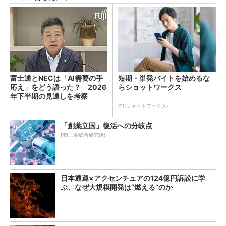
富士通とNECは「AI需要の手
短期・単発バイトを始めるな
応え」をどう語った？ 2026
らショットワークス
年下半期の見通しを考察
PR(ショットワークス)
「創薬立国」復活への分岐点
PR(三菱総合研究所)
日本通運×アクセンチュアの124億円訴訟に学
ぶ、なぜ大規模開発は“燃える”のか