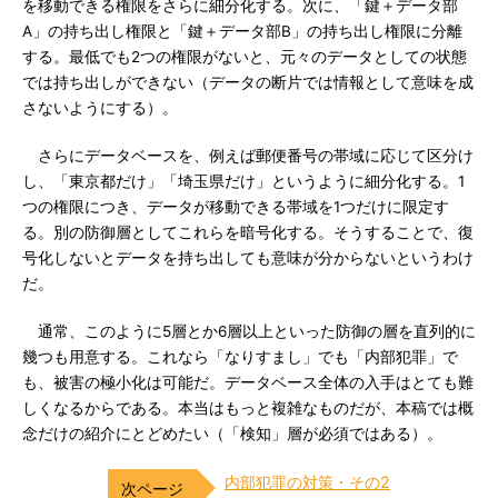
を移動できる権限をさらに細分化する。次に、「鍵＋データ部
A」の持ち出し権限と「鍵＋データ部B」の持ち出し権限に分離
する。最低でも2つの権限がないと、元々のデータとしての状態
では持ち出しができない（データの断片では情報として意味を成
さないようにする）。
さらにデータベースを、例えば郵便番号の帯域に応じて区分け
し、「東京都だけ」「埼玉県だけ」というように細分化する。1
つの権限につき、データが移動できる帯域を1つだけに限定す
る。別の防御層としてこれらを暗号化する。そうすることで、復
号化しないとデータを持ち出しても意味が分からないというわけ
だ。
通常、このように5層とか6層以上といった防御の層を直列的に
幾つも用意する。これなら「なりすまし」でも「内部犯罪」で
も、被害の極小化は可能だ。データベース全体の入手はとても難
しくなるからである。本当はもっと複雑なものだが、本稿では概
念だけの紹介にとどめたい（「検知」層が必須ではある）。
内部犯罪の対策・その2