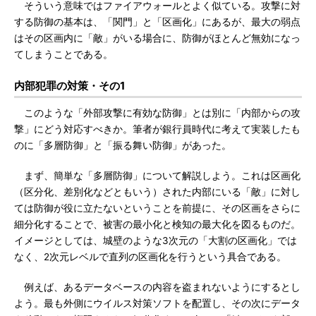
そういう意味ではファイアウォールとよく似ている。攻撃に対
する防御の基本は、「関門」と「区画化」にあるが、最大の弱点
はその区画内に「敵」がいる場合に、防御がほとんど無効になっ
てしまうことである。
内部犯罪の対策・その1
このような「外部攻撃に有効な防御」とは別に「内部からの攻
撃」にどう対応すべきか。筆者が銀行員時代に考えて実装したも
のに「多層防御」と「振る舞い防御」があった。
まず、簡単な「多層防御」について解説しよう。これは区画化
（区分化、差別化などともいう）された内部にいる「敵」に対し
ては防御が役に立たないということを前提に、その区画をさらに
細分化することで、被害の最小化と検知の最大化を図るものだ。
イメージとしては、城壁のような3次元の「大割の区画化」では
なく、2次元レベルで直列の区画化を行うという具合である。
例えば、あるデータベースの内容を盗まれないようにするとし
よう。最も外側にウイルス対策ソフトを配置し、その次にデータ