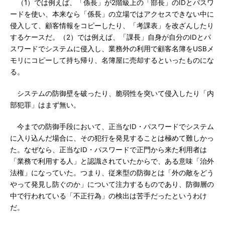
（1）では例えば、「係長」が2階級上の「部長」のIDとパスワ
ードを使い、本来なら「係長」の立場ではアクセスできない中に
侵入して、顧客情報をコピーしたり、「考課表」を改ざんしたり
するケースだ。（2）では例えば、「課長」自身が自分のIDとパ
スワードでシステムに侵入し、業務外の利用で顧客名簿をUSBメ
モリにコピーして持ち帰り、名簿屋に売却するといったものにな
る。
システムの防御壁を破ったり、脆弱性を突いて侵入したり「内
部犯罪」はまず無い。
今までの防御手段において、正当なID・パスワードでシステム
に入り込んだ場合に、その犯行を発見することは極めて難しかっ
た。なぜなら、正当なID・パスワードで正門から来た利用者は
「業務で利用する人」と認識されていたからで、ある意味「治外
法権」になっていた。つまり、従来型の防御とは「外の敵をどう
やって発見し防ぐのか」について注力するものであり、防御層の
中で行われている「不正行為」の検出は苦手だったというわけ
だ。