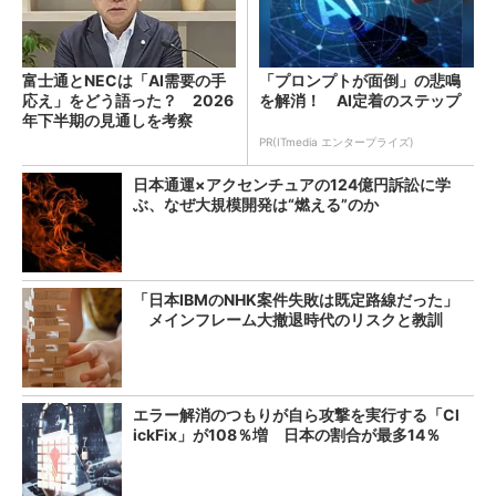
富士通とNECは「AI需要の手
「プロンプトが面倒」の悲鳴
応え」をどう語った？ 2026
を解消！ AI定着のステップ
年下半期の見通しを考察
PR(ITmedia エンタープライズ)
日本通運×アクセンチュアの124億円訴訟に学
ぶ、なぜ大規模開発は“燃える”のか
「日本IBMのNHK案件失敗は既定路線だった」
メインフレーム大撤退時代のリスクと教訓
エラー解消のつもりが自ら攻撃を実行する「Cl
ickFix」が108％増 日本の割合が最多14％