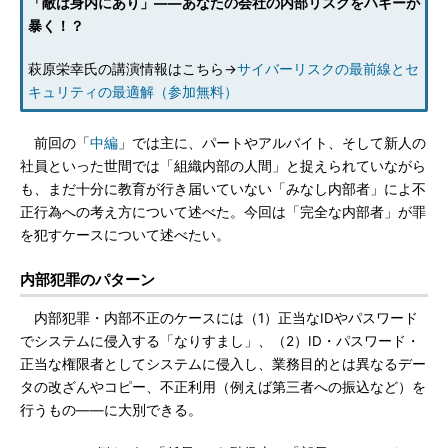
「敵は身内にあり」――あなたの会社の内部リスクをハギーが
暴く！？
萩原栄幸氏の講演情報はこちら→
サイバーリスクの最前線とセ
キュリティの最適解（参加無料）
前回の「
中編
」では主に、パートやアルバイト、そして新人の
社員といった世間では「組織内部の人間」と捉えられていながら
も、まだ十分に教育が行き届いていない「みなし内部者」によ不
正行為への考え方について述べた。今回は「完全な内部者」が罪
を犯すケースについて述べたい。
内部犯罪のパターン
内部犯罪・内部不正のケースには（1）正当なIDやパスワード
でシステムに侵入する「なりすまし」、（2）ID・パスワード・
正当な権限者としてシステムに侵入し、業務目的とは異なるデー
タの改ざんやコピー、不正利用（例えば第三者への振込など）を
行うもの――に大別できる。