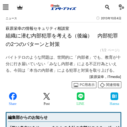
ニュース
2013年10月4日
萩原栄幸の情報セキュリティ相談室
組織に潜む内部犯罪を考える（後編） 内部犯罪
の2つのパターンと対策
（1/2 ページ）
バイトテロのような問題は、世間的に「内部者」でも、教育が十
分に行き届いていない「みなし内部者」による不正行為といえ
る。今回は「本当の内部者」による犯罪と対策を取り上げる。
[萩原栄幸，ITmedia]
PC用表示
関連情報
Share
Post
LINE
Hatena
編集部からのお知らせ