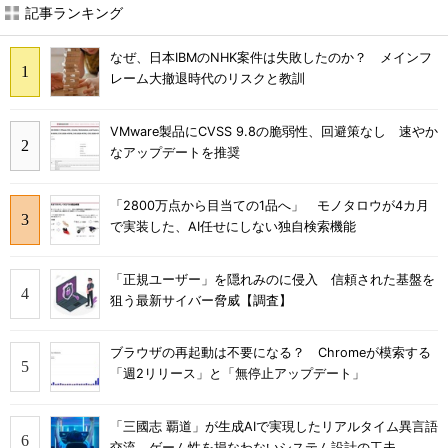
記事ランキング
なぜ、日本IBMのNHK案件は失敗したのか？ メインフ
レーム大撤退時代のリスクと教訓
VMware製品にCVSS 9.8の脆弱性、回避策なし 速やか
なアップデートを推奨
「2800万点から目当ての1品へ」 モノタロウが4カ月
で実装した、AI任せにしない独自検索機能
「正規ユーザー」を隠れみのに侵入 信頼された基盤を
狙う最新サイバー脅威【調査】
ブラウザの再起動は不要になる？ Chromeが模索する
「週2リリース」と「無停止アップデート」
「三國志 覇道」が生成AIで実現したリアルタイム異言語
交流 ゲーム性を損なわないシステム設計の工夫