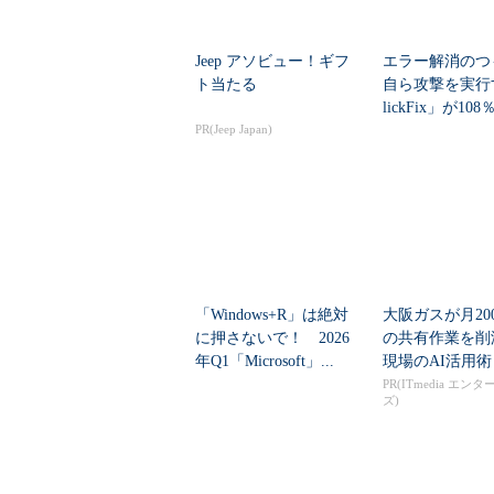
Jeep アソビュー！ギフ
エラー解消のつ
ト当たる
自ら攻撃を実行
lickFix」が10
PR(Jeep Japan)
本の割...
「Windows+R」は絶対
大阪ガスが月20
に押さないで！ 2026
の共有作業を
年Q1「Microsoft」...
現場のAI活用術
PR(ITmedia エン
ズ)