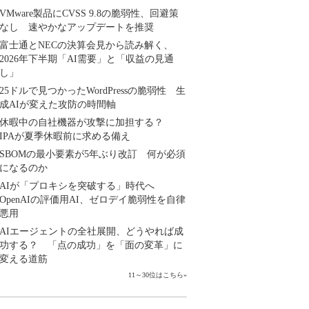
VMware製品にCVSS 9.8の脆弱性、回避策
なし 速やかなアップデートを推奨
富士通とNECの決算会見から読み解く、
2026年下半期「AI需要」と「収益の見通
し」
25ドルで見つかったWordPressの脆弱性 生
成AIが変えた攻防の時間軸
休暇中の自社機器が攻撃に加担する？
IPAが夏季休暇前に求める備え
SBOMの最小要素が5年ぶり改訂 何が必須
になるのか
AIが「プロキシを突破する」時代へ
OpenAIの評価用AI、ゼロデイ脆弱性を自律
悪用
AIエージェントの全社展開、どうやれば成
功する？ 「点の成功」を「面の変革」に
変える道筋
11～30位はこちら
»