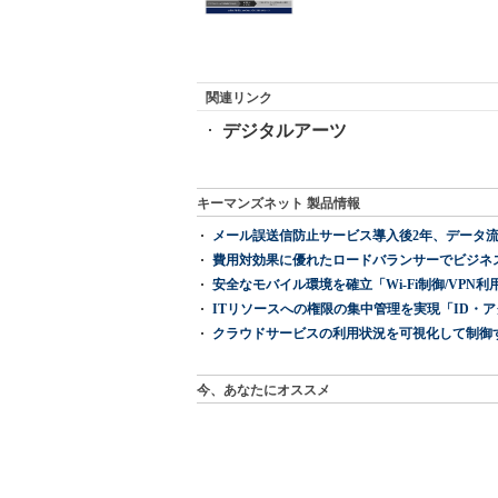
関連リンク
デジタルアーツ
キーマンズネット 製品情報
メール誤送信防止サービス導入後2年、データ流
費用対効果に優れたロードバランサーでビジネ
安全なモバイル環境を確立「Wi-Fi制御/VPN利用の強制
ITリソースへの権限の集中管理を実現「ID・アクセス管理 『I
クラウドサービスの利用状況を可視化して制御する「次
今、あなたにオススメ