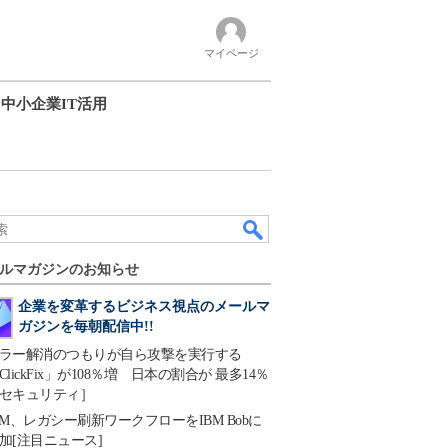
マイページ
中小企業IT活用
ルマガジンのお知らせ
企業を変革するビジネス視点のメールマ
ガジンを毎朝配信中!!
ラー解消のつもりが自ら攻撃を実行する
ClickFix」が108％増 日本の割合が 最多14％
セキュリティ］
BM、レガシー刷新ワークフローをIBM Bobに
加[注目ニュース]