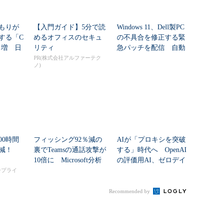
もりが
【入門ガイド】5分で読
Windows 11、Dell製PC
する「C
めるオフィスのセキュ
の不具合を修正する緊
8％増 日
リティ
急パッチを配信 自動
配信...
PR(株式会社アルファーテク
ノ)
00時間
フィッシング92％減の
AIが「プロキシを突破
削減！
裏でTeamsの通話攻撃が
する」時代へ OpenAI
10倍に Microsoft分析
の評価用AI、ゼロデイ
脆弱性を自...
タープライ
Recommended by