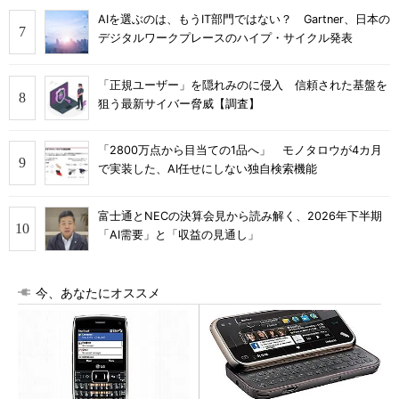
AIを選ぶのは、もうIT部門ではない？ Gartner、日本の
デジタルワークプレースのハイプ・サイクル発表
「正規ユーザー」を隠れみのに侵入 信頼された基盤を
狙う最新サイバー脅威【調査】
「2800万点から目当ての1品へ」 モノタロウが4カ月
で実装した、AI任せにしない独自検索機能
富士通とNECの決算会見から読み解く、2026年下半期
「AI需要」と「収益の見通し」
今、あなたにオススメ