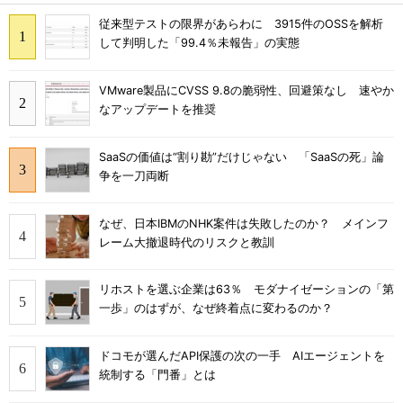
従来型テストの限界があらわに 3915件のOSSを解析
して判明した「99.4％未報告」の実態
VMware製品にCVSS 9.8の脆弱性、回避策なし 速やか
なアップデートを推奨
SaaSの価値は“割り勘”だけじゃない 「SaaSの死」論
争を一刀両断
なぜ、日本IBMのNHK案件は失敗したのか？ メインフ
レーム大撤退時代のリスクと教訓
リホストを選ぶ企業は63％ モダナイゼーションの「第
一歩」のはずが、なぜ終着点に変わるのか？
ドコモが選んだAPI保護の次の一手 AIエージェントを
統制する「門番」とは