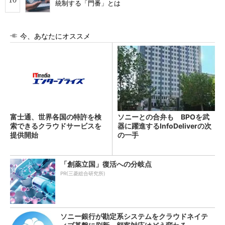
統制する「門番」とは
今、あなたにオススメ
富士通、世界各国の特許を検
ソニーとの合弁も BPOを武
索できるクラウドサービスを
器に躍進するInfoDeliverの次
提供開始
の一手
「創薬立国」復活への分岐点
PR(三菱総合研究所)
ソニー銀行が勘定系システムをクラウドネイテ