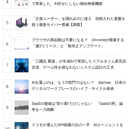
で実装した、AI任せにしない独自検索機能
「正規ユーザー」を隠れみのに侵入 信頼された基盤を
狙う最新サイバー脅威【調査】
ブラウザの再起動は不要になる？ Chromeが模索する
「週2リリース」と「無停止アップデート」
「三國志 覇道」が生成AIで実現したリアルタイム異言語
交流 ゲーム性を損なわないシステム設計の工夫
AIを選ぶのは、もうIT部門ではない？ Gartner、日本の
デジタルワークプレースのハイプ・サイクル発表
SaaSの価値は“割り勘”だけじゃない 「SaaSの死」論
争を一刀両断
ドコモが選んだAPI保護の次の一手 AIエージェントを