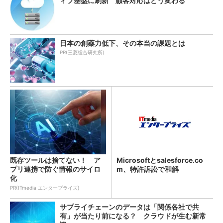
ィブ基盤に刷新 顧客対応はどう変わる
日本の創薬力低下、その本当の課題とは
PR(三菱総合研究所)
既存ツールは捨てない！ ア
Microsoftとsalesforce.co
プリ連携で防ぐ情報のサイロ
m、特許訴訟で和解
化
PR(ITmedia エンタープライズ)
サプライチェーンのデータは「関係各社で共
有」が当たり前になる？ クラウドが生む新常