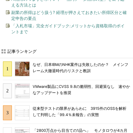
える方法とは
副業の所得はどう扱う? 経理が押さえておきたい所得区分と確
定申告の要点
「入札市場」完全ガイドブック:メリットから資格取得のポイ
ントまで
記事ランキング
なぜ、日本IBMのNHK案件は失敗したのか？ メインフ
レーム大撤退時代のリスクと教訓
VMware製品にCVSS 9.8の脆弱性、回避策なし 速やか
なアップデートを推奨
従来型テストの限界があらわに 3915件のOSSを解析
して判明した「99.4％未報告」の実態
「2800万点から目当ての1品へ」 モノタロウが4カ月