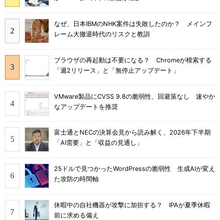
なぜ、日本IBMのNHK案件は失敗したのか？ メインフ
レーム大撤退時代のリスクと教訓
ブラウザの再起動は不要になる？ Chromeが模索する
「週2リリース」と「無停止アップデート」
VMware製品にCVSS 9.8の脆弱性、回避策なし 速やか
なアップデートを推奨
富士通とNECの決算会見から読み解く、2026年下半期
「AI需要」と「収益の見通し」
25ドルで見つかったWordPressの脆弱性 生成AIが変え
た攻防の時間軸
休暇中の自社機器が攻撃に加担する？ IPAが夏季休暇
前に求める備え