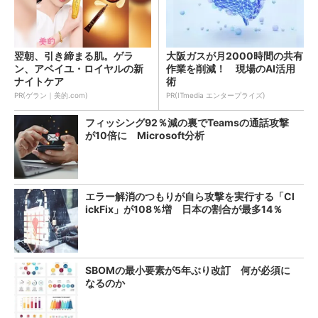
翌朝、引き締まる肌。ゲラ
大阪ガスが月2000時間の共有
ン、アベイユ・ロイヤルの新
作業を削減！ 現場のAI活用
ナイトケア
術
PR(ゲラン｜美的.com)
PR(ITmedia エンタープライズ)
フィッシング92％減の裏でTeamsの通話攻撃
が10倍に Microsoft分析
エラー解消のつもりが自ら攻撃を実行する「Cl
ickFix」が108％増 日本の割合が最多14％
SBOMの最小要素が5年ぶり改訂 何が必須に
なるのか