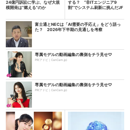
24億円訴訟に学ぶ、なぜ大規
する？ “非ITエンジニア9
模開発は“燃える”のか
割”でシステム刷新に挑んだJF
Eスチールに学ぶ
富士通とNECは「AI需要の手応え」をどう語っ
た？ 2026年下半期の見通しを考察
専属モデルの動画編集の裏側をチラ見せ♡
PR(アドビ｜CanCam.jp)
専属モデルの動画編集の裏側をチラ見せ♡
PR(アドビ｜CanCam.jp)