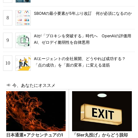
SBOMの最小要素が5年ぶり改訂 何が必須になるのか
AIが「プロキシを突破する」時代へ OpenAIの評価用
AI、ゼロデイ脆弱性を自律悪用
AIエージェントの全社展開、どうやれば成功する？
「点の成功」を「面の変革」に変える道筋
今、あなたにオススメ
日本通運×アクセンチュアの1
「SIer丸投げ」からどう脱却