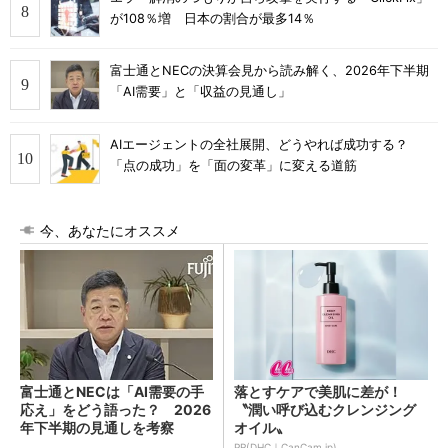
が108％増 日本の割合が最多14％
富士通とNECの決算会見から読み解く、2026年下半期
「AI需要」と「収益の見通し」
AIエージェントの全社展開、どうやれば成功する？
「点の成功」を「面の変革」に変える道筋
今、あなたにオススメ
富士通とNECは「AI需要の手
落とすケアで美肌に差が！
応え」をどう語った？ 2026
〝潤い呼び込むクレンジング
年下半期の見通しを考察
オイル〟
PR(DHC｜CanCam.jp)