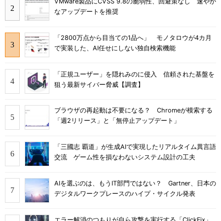
VMware製品にCVSS 9.8の脆弱性、回避策なし 速やか
なアップデートを推奨
「2800万点から目当ての1品へ」 モノタロウが4カ月
で実装した、AI任せにしない独自検索機能
「正規ユーザー」を隠れみのに侵入 信頼された基盤を
狙う最新サイバー脅威【調査】
ブラウザの再起動は不要になる？ Chromeが模索する
「週2リリース」と「無停止アップデート」
「三國志 覇道」が生成AIで実現したリアルタイム異言語
交流 ゲーム性を損なわないシステム設計の工夫
AIを選ぶのは、もうIT部門ではない？ Gartner、日本の
デジタルワークプレースのハイプ・サイクル発表
エラー解消のつもりが自ら攻撃を実行する「ClickFix」