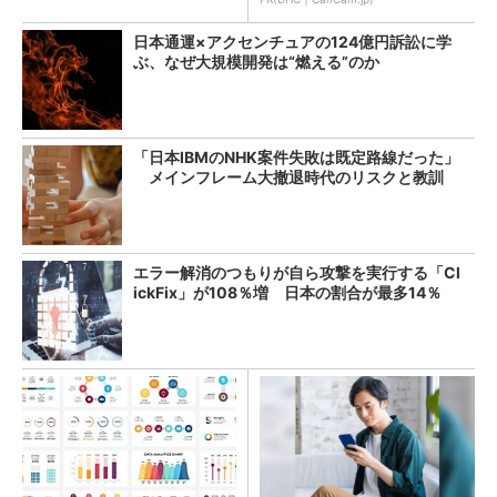
日本通運×アクセンチュアの124億円訴訟に学
ぶ、なぜ大規模開発は“燃える”のか
「日本IBMのNHK案件失敗は既定路線だった」
メインフレーム大撤退時代のリスクと教訓
エラー解消のつもりが自ら攻撃を実行する「Cl
ickFix」が108％増 日本の割合が最多14％