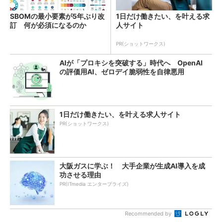
SBOMの最小要素が5年ぶり改
1日だけ働きたい、を叶える求
訂 何が必須になるのか
人サイト
PR(ショットワークス)
AIが「プロキシを突破する」時代へ OpenAI
の評価用AI、ゼロデイ脆弱性を自律悪用
1日だけ働きたい、を叶える求人サイト
PR(ショットワークス)
大阪ガスに学ぶ！ 大手企業が生成AI導入を成
功させる理由
PR(ITmedia エンタープライズ)
Recommended by