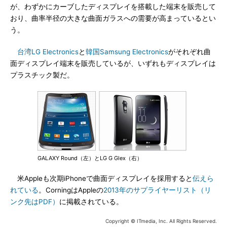
が、わずかにカーブしたディスプレイを搭載した端末を販売して
おり、曲率半径の大きな曲面ガラスへの需要が高まっているとい
う。
台湾LG Electronics
と
韓国Samsung Electronics
がそれぞれ曲
面ディスプレイ端末を販売しているが、いずれもディスプレイは
プラスチック製だ。
GALAXY Round（左）とLG G Glex（右）
米Appleも次期iPhoneで曲面ディスプレイを採用すると
伝えら
れている
。CorningはAppleの
2013年のサプライヤーリスト（リ
ンク先はPDF）
に掲載されている。
Copyright © ITmedia, Inc. All Rights Reserved.