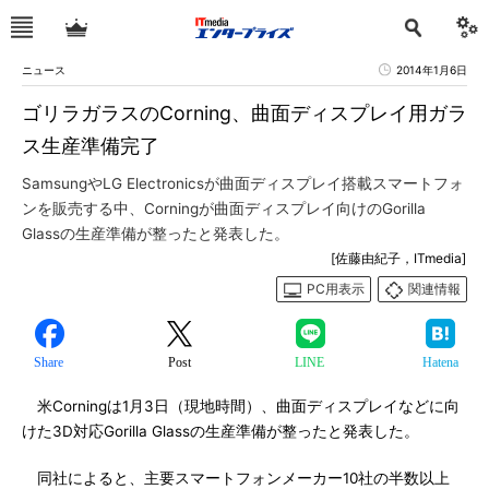
ニュース
2014年1月6日
ゴリラガラスのCorning、曲面ディスプレイ用ガラ
ス生産準備完了
SamsungやLG Electronicsが曲面ディスプレイ搭載スマートフォ
ンを販売する中、Corningが曲面ディスプレイ向けのGorilla
Glassの生産準備が整ったと発表した。
[佐藤由紀子，ITmedia]
PC用表示
関連情報
Share
Post
LINE
Hatena
米Corningは1月3日（現地時間）、曲面ディスプレイなどに向
けた3D対応Gorilla Glassの生産準備が整ったと発表した。
同社によると、主要スマートフォンメーカー10社の半数以上