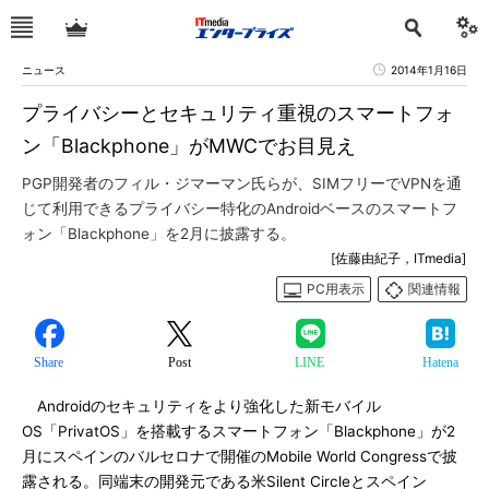
ニュース
2014年1月16日
プライバシーとセキュリティ重視のスマートフォ
ン「Blackphone」がMWCでお目見え
PGP開発者のフィル・ジマーマン氏らが、SIMフリーでVPNを通
じて利用できるプライバシー特化のAndroidベースのスマートフ
ォン「Blackphone」を2月に披露する。
[佐藤由紀子，ITmedia]
PC用表示
関連情報
Share
Post
LINE
Hatena
Androidのセキュリティをより強化した新モバイル
OS「PrivatOS」を搭載するスマートフォン「Blackphone」が2
月にスペインのバルセロナで開催のMobile World Congressで披
露される。同端末の開発元である米Silent Circleとスペイン