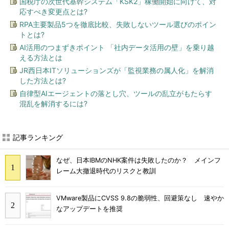
国税庁の次世代基幹システム「KSK2」稼働開始に向けて、対
応すべき変更点とは?
RPA主要製品5つを徹底比較、失敗しないツール選びのポイン
トとは?
AI活用のつまずきポイント 「社内データ活用の壁」を乗り越
える方法とは
JR西日本ITソリューションズが「監視業務の属人化」を解消
した方法とは?
自律型AIエージェントの落とし穴、ツールの乱立がもたらす
混乱を解消するには?
記事ランキング
なぜ、日本IBMのNHK案件は失敗したのか？ メインフ
レーム大撤退時代のリスクと教訓
VMware製品にCVSS 9.8の脆弱性、回避策なし 速やか
なアップデートを推奨