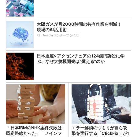
大阪ガスが月2000時間の共有作業を削減！
現場のAI活用術
PR(ITmedia エンタープライズ)
日本通運×アクセンチュアの124億円訴訟に学
ぶ、なぜ大規模開発は“燃える”のか
「日本IBMのNHK案件失敗は
エラー解消のつもりが自ら攻
既定路線だった」 メインフ
撃を実行する「ClickFix」が1