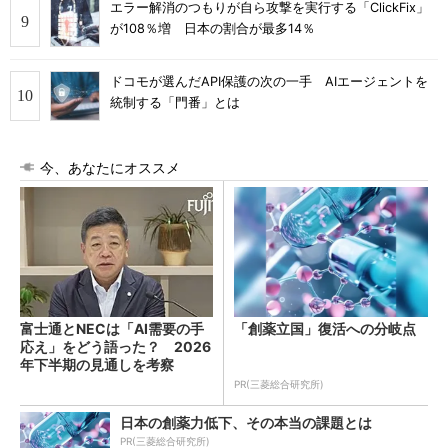
エラー解消のつもりが自ら攻撃を実行する「ClickFix」
が108％増 日本の割合が最多14％
ドコモが選んだAPI保護の次の一手 AIエージェントを
統制する「門番」とは
今、あなたにオススメ
富士通とNECは「AI需要の手
「創薬立国」復活への分岐点
応え」をどう語った？ 2026
年下半期の見通しを考察
PR(三菱総合研究所)
日本の創薬力低下、その本当の課題とは
PR(三菱総合研究所)