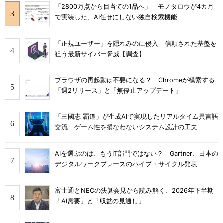
「2800万点から目当ての1品へ」 モノタロウが4カ月
で実装した、AI任せにしない独自検索機能
「正規ユーザー」を隠れみのに侵入 信頼された基盤を
狙う最新サイバー脅威【調査】
ブラウザの再起動は不要になる？ Chromeが模索する
「週2リリース」と「無停止アップデート」
「三國志 覇道」が生成AIで実現したリアルタイム異言語
交流 ゲーム性を損なわないシステム設計の工夫
AIを選ぶのは、もうIT部門ではない？ Gartner、日本の
デジタルワークプレースのハイプ・サイクル発表
富士通とNECの決算会見から読み解く、2026年下半期
「AI需要」と「収益の見通し」