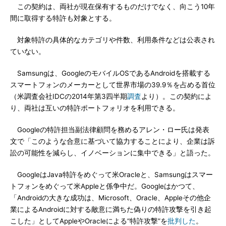
この契約は、両社が現在保有するものだけでなく、向こう10年
間に取得する特許も対象とする。
対象特許の具体的なカテゴリや件数、利用条件などは公表され
ていない。
Samsungは、GoogleのモバイルOSであるAndroidを搭載する
スマートフォンのメーカーとして世界市場の39.9％を占める首位
（米調査会社IDCの2014年第3四半期
調査
より）。この契約によ
り、両社は互いの特許ポートフォリオを利用できる。
Googleの特許担当副法律顧問を務めるアレン・ロー氏は発表
文で「このような合意に基づいて協力することにより、企業は訴
訟の可能性を減らし、イノベーションに集中できる」と語った。
GoogleはJava特許をめぐって米Oracleと、Samsungはスマー
トフォンをめぐって米Appleと係争中だ。Googleはかつて、
「Androidの大きな成功は、Microsoft、Oracle、Appleその他企
業によるAndroidに対する敵意に満ちた偽りの特許攻撃を引き起
こした」としてAppleやOracleによる“特許攻撃”を
批判した
。