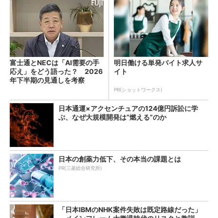
富士通とNECは「AI需要の手
明日働ける単発バイト求人サ
応え」をどう語った？ 2026
イト
年下半期の見通しを考察
PR(ショットワークス)
日本通運×アクセンチュアの124億円訴訟に学
ぶ、なぜ大規模開発は“燃える”のか
日本の創薬力低下、その本当の課題とは
PR(三菱総合研究所)
「日本IBMのNHK案件失敗は既定路線だった」