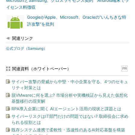
MicrosoftとSamsung、クロスライセンス契約 Android端末でラ
イセンス料徴収
GoogleがApple、Microsoft、Oracleの“いんちきな特
許攻撃”を批判
関連リンク
公式ブログ（Samsung）
関連資料（ホワイトペーパー）
PR
サイバー攻撃の脅威から中堅・中小企業を守る、4つのセキュ
リティ対策とは
脱VMwareに何を選ぶ? 市場分析や実機検証から見えた仮想化
基盤移行の現実解
RPA導入企業に聞く AIエージェント活用の現状と課題とは
サイバーリスクはIT部門だけの問題ではない? 取締役会に求め
られる役割とは
既存システム連携で柔軟性・迅速性のあるAI対応基盤を構築