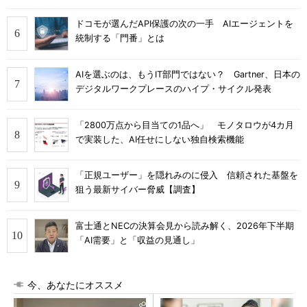
ドコモが選んだAPI保護の次の一手 AIエージェントを
統制する「門番」とは
AIを選ぶのは、もうIT部門ではない？ Gartner、日本の
デジタルワークプレースのハイプ・サイクル発表
「2800万点から目当ての1品へ」 モノタロウが4カ月
で実装した、AI任せにしない独自検索機能
「正規ユーザー」を隠れみのに侵入 信頼された基盤を
狙う最新サイバー脅威【調査】
富士通とNECの決算会見から読み解く、2026年下半期
「AI需要」と「収益の見通し」
今、あなたにオススメ