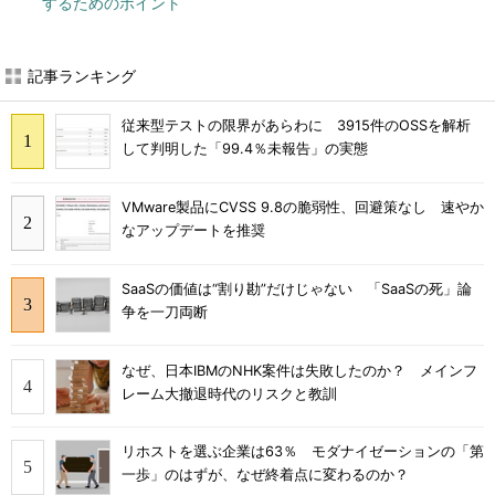
するためのポイント
記事ランキング
従来型テストの限界があらわに 3915件のOSSを解析
して判明した「99.4％未報告」の実態
VMware製品にCVSS 9.8の脆弱性、回避策なし 速やか
なアップデートを推奨
SaaSの価値は“割り勘”だけじゃない 「SaaSの死」論
争を一刀両断
なぜ、日本IBMのNHK案件は失敗したのか？ メインフ
レーム大撤退時代のリスクと教訓
リホストを選ぶ企業は63％ モダナイゼーションの「第
一歩」のはずが、なぜ終着点に変わるのか？