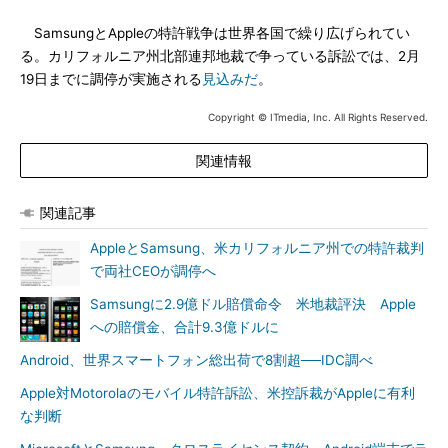
SamsungとAppleの特許戦争は世界各国で繰り広げられてい
る。カリフォルニア州北部連邦地裁で争っている訴訟では、2月
19日までに調停が実施される
見込みだ
。
Copyright © ITmedia, Inc. All Rights Reserved.
関連情報
関連記事
AppleとSamsung、米カリフォルニア州での特許裁判
で両社CEOが調停へ
Samsungに2.9億ドル賠償命令 米地裁評決 Apple
への賠償金、合計9.3億ドルに
Android、世界スマートフォン総出荷で8割超──IDC調べ
Apple対Motorolaのモバイル特許訴訟、米控訴裁がAppleに有利
な判断