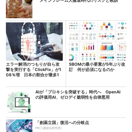
メインフレーム大撤退時代のリスクと教訓
エラー解消のつもりが自ら攻
SBOMの最小要素が5年ぶり改
撃を実行する「ClickFix」が1
訂 何が必須になるのか
08％増 日本の割合が最多1
4％
AIが「プロキシを突破する」時代へ OpenAI
の評価用AI、ゼロデイ脆弱性を自律悪用
「創薬立国」復活への分岐点
PR(三菱総合研究所)