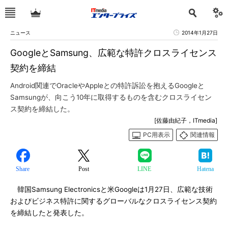
ニュース
2014年1月27日
GoogleとSamsung、広範な特許クロスライセンス
契約を締結
Android関連でOracleやAppleとの特許訴訟を抱えるGoogleと
Samsungが、向こう10年に取得するものを含むクロスライセン
ス契約を締結した。
[佐藤由紀子，ITmedia]
PC用表示
関連情報
Share
Post
LINE
Hatena
韓国Samsung Electronicsと米Googleは1月27日、広範な技術
およびビジネス特許に関するグローバルなクロスライセンス契約
を締結したと発表した。