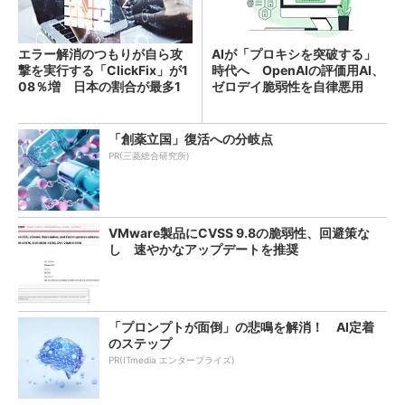
エラー解消のつもりが自ら攻
AIが「プロキシを突破する」
撃を実行する「ClickFix」が1
時代へ OpenAIの評価用AI、
08％増 日本の割合が最多1
ゼロデイ脆弱性を自律悪用
4％
「創薬立国」復活への分岐点
PR(三菱総合研究所)
VMware製品にCVSS 9.8の脆弱性、回避策な
し 速やかなアップデートを推奨
「プロンプトが面倒」の悲鳴を解消！ AI定着
のステップ
PR(ITmedia エンタープライズ)