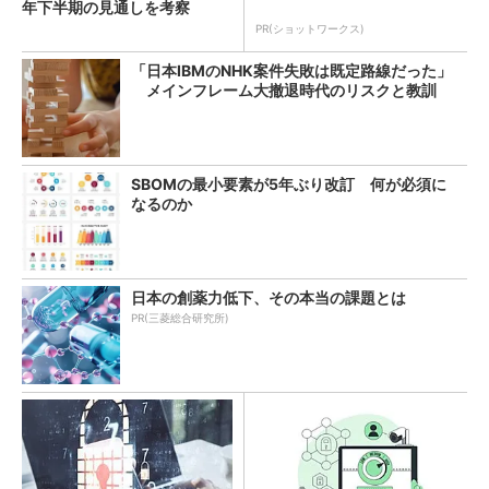
年下半期の見通しを考察
PR(ショットワークス)
「日本IBMのNHK案件失敗は既定路線だった」
メインフレーム大撤退時代のリスクと教訓
SBOMの最小要素が5年ぶり改訂 何が必須に
なるのか
日本の創薬力低下、その本当の課題とは
PR(三菱総合研究所)