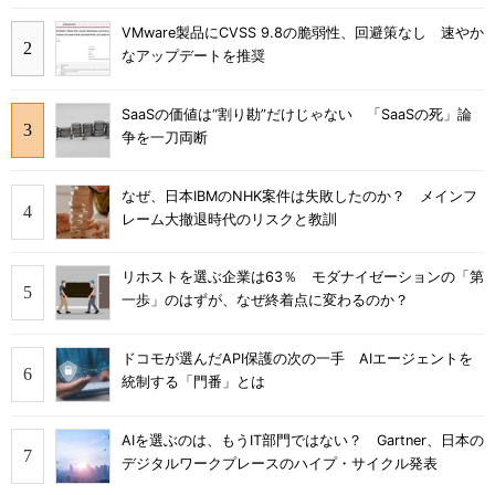
VMware製品にCVSS 9.8の脆弱性、回避策なし 速やか
なアップデートを推奨
SaaSの価値は“割り勘”だけじゃない 「SaaSの死」論
争を一刀両断
なぜ、日本IBMのNHK案件は失敗したのか？ メインフ
レーム大撤退時代のリスクと教訓
リホストを選ぶ企業は63％ モダナイゼーションの「第
一歩」のはずが、なぜ終着点に変わるのか？
ドコモが選んだAPI保護の次の一手 AIエージェントを
統制する「門番」とは
AIを選ぶのは、もうIT部門ではない？ Gartner、日本の
デジタルワークプレースのハイプ・サイクル発表