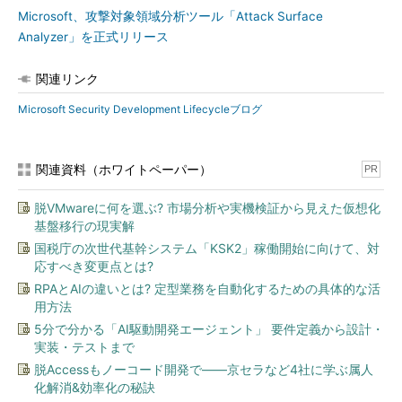
Microsoft、攻撃対象領域分析ツール「Attack Surface
Analyzer」を正式リリース
関連リンク
Microsoft Security Development Lifecycleブログ
関連資料（ホワイトペーパー）
PR
脱VMwareに何を選ぶ? 市場分析や実機検証から見えた仮想化
基盤移行の現実解
国税庁の次世代基幹システム「KSK2」稼働開始に向けて、対
応すべき変更点とは?
RPAとAIの違いとは? 定型業務を自動化するための具体的な活
用方法
5分で分かる「AI駆動開発エージェント」 要件定義から設計・
実装・テストまで
脱Accessもノーコード開発で――京セラなど4社に学ぶ属人
化解消&効率化の秘訣