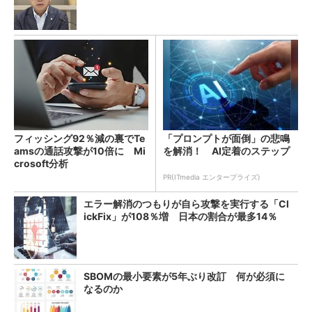
フィッシング92％減の裏でTe
「プロンプトが面倒」の悲鳴
amsの通話攻撃が10倍に Mi
を解消！ AI定着のステップ
crosoft分析
PR(ITmedia エンタープライズ)
エラー解消のつもりが自ら攻撃を実行する「Cl
ickFix」が108％増 日本の割合が最多14％
SBOMの最小要素が5年ぶり改訂 何が必須に
なるのか