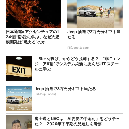
日本通運×アクセンチュアの1
Jeep 抽選で3万円分ギフト当
24億円訴訟に学ぶ、なぜ大規
たる
模開発は“燃える”のか
PR(Jeep Japan)
「SIer丸投げ」からどう脱却する？ “非ITエン
ジニア9割”でシステム刷新に挑んだJFEスチー
ルに学ぶ
Jeep 抽選で3万円分ギフト当たる
PR(Jeep Japan)
富士通とNECは「AI需要の手応え」をどう語っ
た？ 2026年下半期の見通しを考察