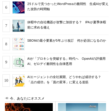
25ドルで見つかったWordPressの脆弱性 生成AIが変え
た攻防の時間軸
休暇中の自社機器が攻撃に加担する？ IPAが夏季休暇
前に求める備え
SBOMの最小要素が5年ぶり改訂 何が必須になるのか
AIが「プロキシを突破する」時代へ OpenAIの評価用
AI、ゼロデイ脆弱性を自律悪用
AIエージェントの全社展開、どうやれば成功する？
「点の成功」を「面の変革」に変える道筋
今、あなたにオススメ