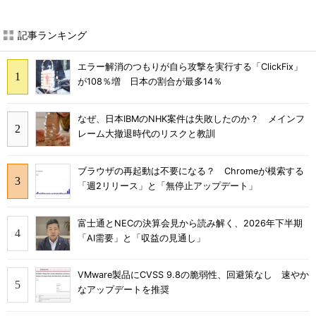
記事ランキング
エラー解消のつもりが自ら攻撃を実行する「ClickFix」
が108％増 日本の割合が最多14％
なぜ、日本IBMのNHK案件は失敗したのか？ メインフ
レーム大撤退時代のリスクと教訓
ブラウザの再起動は不要になる？ Chromeが模索する
「週2リリース」と「無停止アップデート」
富士通とNECの決算会見から読み解く、2026年下半期
「AI需要」と「収益の見通し」
VMware製品にCVSS 9.8の脆弱性、回避策なし 速やか
なアップデートを推奨