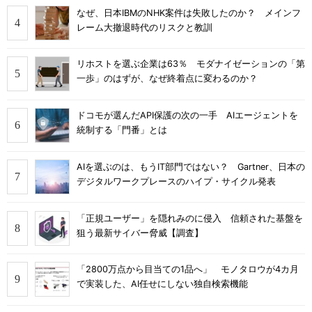
なぜ、日本IBMのNHK案件は失敗したのか？ メインフ
レーム大撤退時代のリスクと教訓
リホストを選ぶ企業は63％ モダナイゼーションの「第
一歩」のはずが、なぜ終着点に変わるのか？
ドコモが選んだAPI保護の次の一手 AIエージェントを
統制する「門番」とは
AIを選ぶのは、もうIT部門ではない？ Gartner、日本の
デジタルワークプレースのハイプ・サイクル発表
「正規ユーザー」を隠れみのに侵入 信頼された基盤を
狙う最新サイバー脅威【調査】
「2800万点から目当ての1品へ」 モノタロウが4カ月
で実装した、AI任せにしない独自検索機能