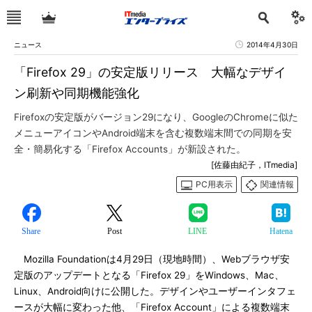
ニュース
2014年4月30日
「Firefox 29」の安定版リリース 大幅なデザイ
ン刷新や同期機能強化
Firefoxの安定版がバージョン29になり、GoogleのChromeに似た
メニューアイコンやAndroid端末を含む複数端末間での同期を安
全・簡易化する「Firefox Accounts」が新設された。
[佐藤由紀子，ITmedia]
PC用表示
関連情報
Share
Post
LINE
Hatena
Mozilla Foundationは4月29日（現地時間）、Webブラウザ安
定版のアップデートとなる「Firefox 29」をWindows、Mac、
Linux、Android向けに公開した。デザインやユーザーインタフェ
ースが大幅に変わった他、「Firefox Account」による複数端末