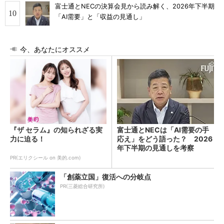
富士通とNECの決算会見から読み解く、2026年下半期
「AI需要」と「収益の見通し」
今、あなたにオススメ
『ザ セラム』の知られざる実
富士通とNECは「AI需要の手
力に迫る！
応え」をどう語った？ 2026
年下半期の見通しを考察
PR(エリクシール on 美的.com)
「創薬立国」復活への分岐点
PR(三菱総合研究所)