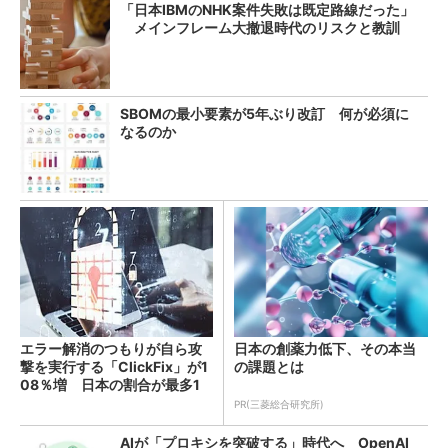
「日本IBMのNHK案件失敗は既定路線だった」
メインフレーム大撤退時代のリスクと教訓
SBOMの最小要素が5年ぶり改訂 何が必須に
なるのか
エラー解消のつもりが自ら攻
日本の創薬力低下、その本当
撃を実行する「ClickFix」が1
の課題とは
08％増 日本の割合が最多1
4％
PR(三菱総合研究所)
AIが「プロキシを突破する」時代へ OpenAI