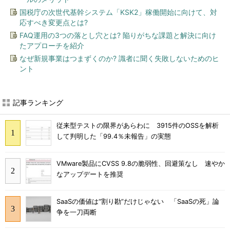
国税庁の次世代基幹システム「KSK2」稼働開始に向けて、対
応すべき変更点とは?
FAQ運用の3つの落とし穴とは? 陥りがちな課題と解決に向け
たアプローチを紹介
なぜ新規事業はつまずくのか? 識者に聞く失敗しないためのヒ
ント
記事ランキング
従来型テストの限界があらわに 3915件のOSSを解析
して判明した「99.4％未報告」の実態
VMware製品にCVSS 9.8の脆弱性、回避策なし 速やか
なアップデートを推奨
SaaSの価値は“割り勘”だけじゃない 「SaaSの死」論
争を一刀両断