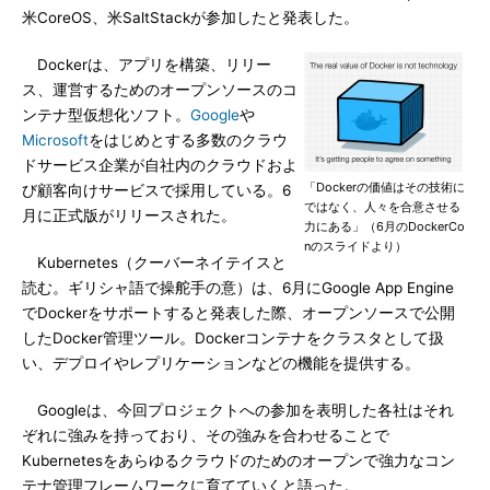
米CoreOS、米SaltStackが参加したと発表した。
Dockerは、アプリを構築、リリー
ス、運営するためのオープンソースのコ
ンテナ型仮想化ソフト。
Google
や
Microsoft
をはじめとする多数のクラウ
ドサービス企業が自社内のクラウドおよ
「Dockerの価値はその技術に
び顧客向けサービスで採用している。6
ではなく、人々を合意させる
月に正式版がリリースされた。
力にある」（6月のDockerCo
nのスライドより）
Kubernetes（クーバーネイテイスと
読む。ギリシャ語で操舵手の意）は、6月にGoogle App Engine
でDockerをサポートすると発表した際、オープンソースで公開
したDocker管理ツール。Dockerコンテナをクラスタとして扱
い、デプロイやレプリケーションなどの機能を提供する。
Googleは、今回プロジェクトへの参加を表明した各社はそれ
ぞれに強みを持っており、その強みを合わせることで
Kubernetesをあらゆるクラウドのためのオープンで強力なコン
テナ管理フレームワークに育てていくと語った。