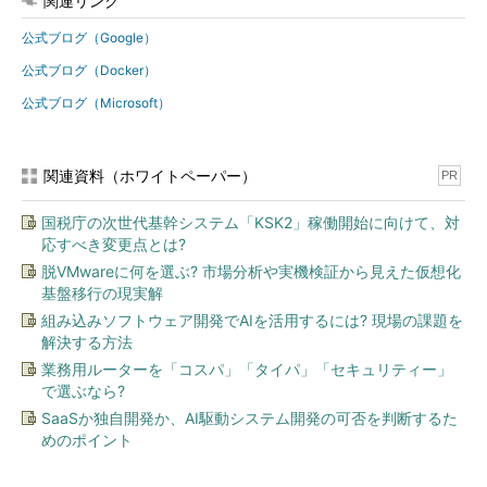
関連リンク
公式ブログ（Google）
公式ブログ（Docker）
公式ブログ（Microsoft）
関連資料（ホワイトペーパー）
PR
国税庁の次世代基幹システム「KSK2」稼働開始に向けて、対
応すべき変更点とは?
脱VMwareに何を選ぶ? 市場分析や実機検証から見えた仮想化
基盤移行の現実解
組み込みソフトウェア開発でAIを活用するには? 現場の課題を
解決する方法
業務用ルーターを「コスパ」「タイパ」「セキュリティー」
で選ぶなら?
SaaSか独自開発か、AI駆動システム開発の可否を判断するた
めのポイント