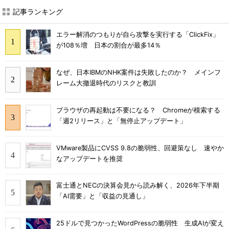
記事ランキング
エラー解消のつもりが自ら攻撃を実行する「ClickFix」
が108％増 日本の割合が最多14％
なぜ、日本IBMのNHK案件は失敗したのか？ メインフ
レーム大撤退時代のリスクと教訓
ブラウザの再起動は不要になる？ Chromeが模索する
「週2リリース」と「無停止アップデート」
VMware製品にCVSS 9.8の脆弱性、回避策なし 速やか
なアップデートを推奨
富士通とNECの決算会見から読み解く、2026年下半期
「AI需要」と「収益の見通し」
25ドルで見つかったWordPressの脆弱性 生成AIが変え