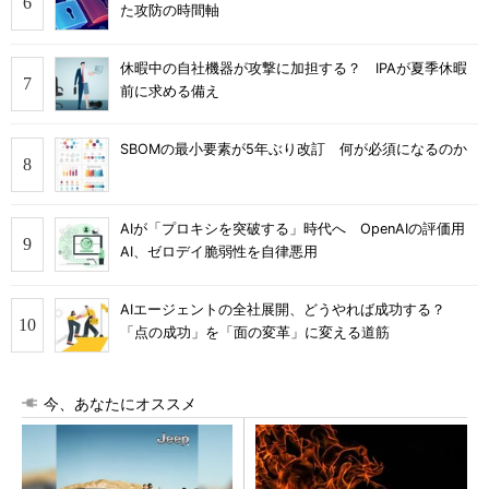
た攻防の時間軸
休暇中の自社機器が攻撃に加担する？ IPAが夏季休暇
前に求める備え
SBOMの最小要素が5年ぶり改訂 何が必須になるのか
AIが「プロキシを突破する」時代へ OpenAIの評価用
AI、ゼロデイ脆弱性を自律悪用
AIエージェントの全社展開、どうやれば成功する？
「点の成功」を「面の変革」に変える道筋
今、あなたにオススメ