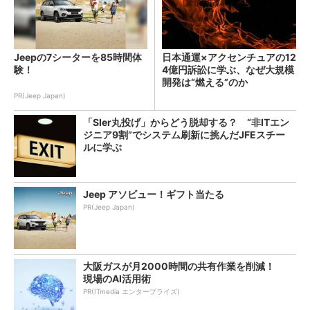
Jeepの7シーターを85時間体
日本通運×アクセンチュアの12
験！
4億円訴訟に学ぶ、なぜ大規模
開発は“燃える”のか
PR(Jeep Japan)
「SIer丸投げ」からどう脱却する？ “非ITエン
ジニア9割”でシステム刷新に挑んだJFEスチー
ルに学ぶ
Jeep アソビュー！ギフト当たる
PR(Jeep Japan)
大阪ガスが月2000時間の共有作業を削減！
現場のAI活用術
PR(ITmedia エンタープライズ)